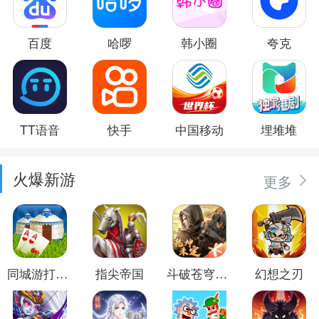
百度
哈啰
韩小圈
夸克
TT语音
快手
中国移动
埋堆堆
火爆新游
更多
同城游打大尖
指尖帝国
斗破苍穹：异火重燃
幻想之刃