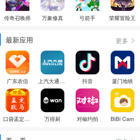
传奇召唤师
万象修真
弓箭手
荣耀冒险王
最新应用
更多
广东农信
上汽大通MAXUS
抖音
厦门地铁
口袋孟定耿马
万得厨
对椒约拍
BiBi Cam