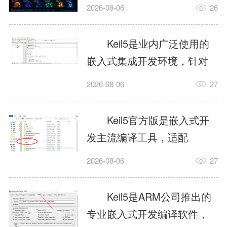
我订个明天早上的闹钟，它
2026-08-06
26
顶多回一段好的。为什么会
这样？因为AI，就是个只会
Keil5是业内广泛使用的
耍嘴皮子的书呆子。它脑子
嵌入式集成开发环境，针对
里有海量知识，但没有真正
ARM、51内核单片机提供编
2026-08-06
27
激发出来实力。而
译、调试、仿真一体化能
AgentSkill，就是给AI大脑装
力，代码编译稳定，调试工
Keil5官方版是嵌入式开
上的一双机械手，它真的能
具成熟，大量开源项目基于
发主流编译工具，适配
解决很多问题。1什么是
该平台开发。新项目需要单
STM32、51单片机等多款芯
AgentSkillSkill指...
2026-08-06
27
独下载对应芯片支持包，新
片，编辑器功能完善，支持
手配置难度较高，正版商业
在线调试、代码仿真，兼容
Keil5是ARM公司推出的
授权费用不菲，未授权版本
众多厂商芯片安装包。软件
专业嵌入式开发编译软件，
存在程序容量限制，适合硬
需要手动添加器件库，初次