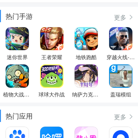
热门手游
更多
迷你世界
王者荣耀
地铁跑酷
穿越火线-枪战王者
植物大战僵尸2
球球大作战
纳萨力克之王
盖瑞模组
热门应用
更多