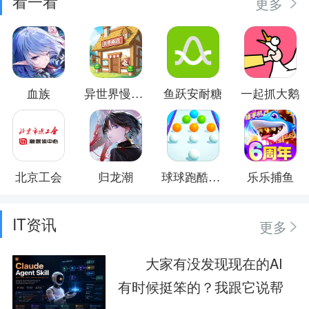
看一看
更多
血族
异世界慢生活
鱼跃安耐糖
一起抓大鹅
北京工会
归龙潮
球球跑酷挑战赛
乐乐捕鱼
IT资讯
更多
大家有没发现现在的AI
有时候挺笨的？我跟它说帮