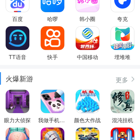
百度
哈啰
韩小圈
夸克
TT语音
快手
中国移动
埋堆堆
火爆新游
更多
眼力大侦探
我做手机壳特好看
颜色大作战
混沌挂机