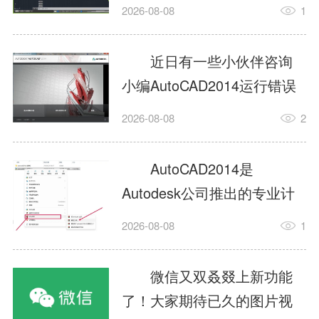
填充?今日为你们带来的文章
2026-08-08
1
是关于AutoCAD2014如何使
用图案填充的内容，还有不
近日有一些小伙伴咨询
清楚小伙伴和小编一起去学
小编AutoCAD2014运行错误
习一下吧。1.打开
怎么办?下面就为大家带来了
2026-08-08
2
AutoCAD2014这款软件，进
AutoCAD2014运行错误怎么
入AutoCAD2014的操作界
办的解决方法，有需要的小
AutoCAD2014是
面，如图所示：2.在该界面内
伙伴可以来了解了解哦。1.打
Autodesk公司推出的专业计
找到矩形选项，如图所示：3.
开控制面板，选择
算机辅助设计（CAD）软
点击矩...
2026-08-08
1
AutodeskAutoCAD2014。2.
件，广泛应用于机械、电
等AutodeskAutoCAD2014的
子、建筑、服装等多个工程
微信又双叒叕上新功能
安装程序加载完毕。3.选择添
与设计领域。作为行业标准
了！大家期待已久的图片视
加/...
工具之一，它提供了强大的