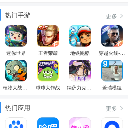
热门手游
更多
迷你世界
王者荣耀
地铁跑酷
穿越火线-枪战王者
植物大战僵尸2
球球大作战
纳萨力克之王
盖瑞模组
热门应用
更多