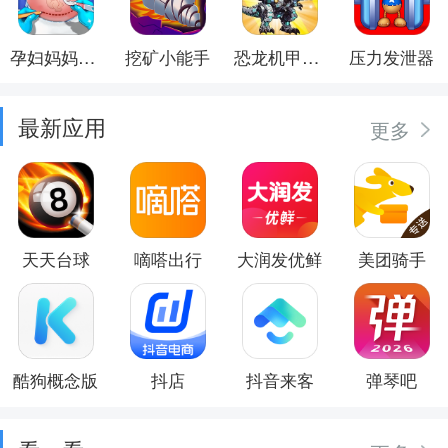
孕妇妈妈日记
挖矿小能手
恐龙机甲射手
压力发泄器
最新应用
更多
天天台球
嘀嗒出行
大润发优鲜
美团骑手
酷狗概念版
抖店
抖音来客
弹琴吧