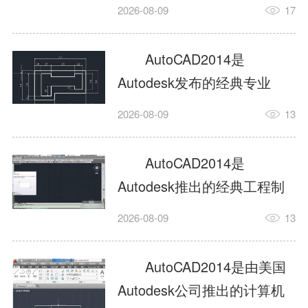
工具，主打稳定2D施工图绘
2026-08-09
17
制与轻量化三维建模，适配
建筑、机械、室内、市政多
AutoCAD2014是
行业工程设计。版本新增图
Autodesk发布的经典专业
纸标签页、实景地理地图、
CAD制图设计软件，是工程
2026-08-09
13
协同设计交流模块，优化命
设计领域使用率极高的老牌
令行智能纠错与图层批量管
绘图工具。软件专注精准二
AutoCAD2014是
理，支持Win8触屏操作、点
维绘图、图纸编辑、参数化
Autodesk推出的经典工程制
云扫描数据导入，兼容各类
设计及基础三维建模，广泛
图设计软件，主打高效精准
DWG图纸格式，文件互通...
2026-08-09
13
应用于建筑设计、机械制
的二维工程绘图与基础三维
造、土木工程、室内设计等
建模作业，适配建筑、机
AutoCAD2014是由美国
多个行业。软件优化绘图流
械、市政、室内设计等多行
Autodesk公司推出的计算机
畅度与文件兼容性，支持参
业场景。软件优化运行机制