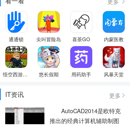
看一看
更多
通通锁
尖叫冒险岛
喜茶GO
内蒙医教
悟空西游酷跑
悠长假期
用药助手
风暴天堂
IT资讯
更多
AutoCAD2014是欧特克
推出的经典计算机辅助制图