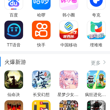
百度
哈啰
韩小圈
夸克
TT语音
快手
中国移动
埋堆堆
火爆新游
更多
仙命决
长安幻想
星梦少女换装
疯狂进化防卫战