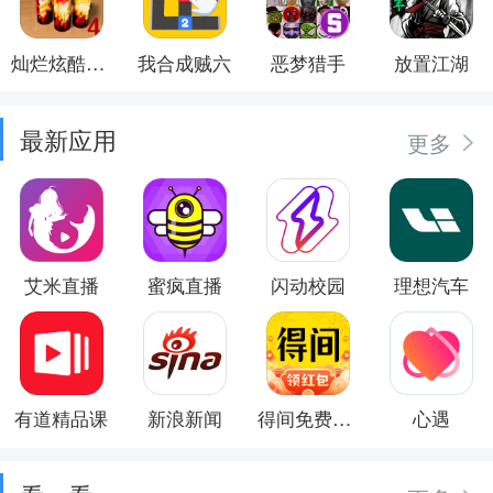
灿烂炫酷模拟器
我合成贼六
恶梦猎手
放置江湖
最新应用
更多
艾米直播
蜜疯直播
闪动校园
理想汽车
有道精品课
新浪新闻
得间免费小说
心遇