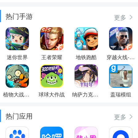
热门手游
更多
迷你世界
王者荣耀
地铁跑酷
穿越火线-枪战王者
植物大战僵尸2
球球大作战
纳萨力克之王
盖瑞模组
热门应用
更多