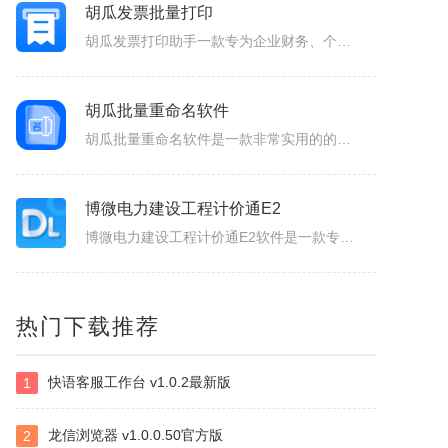
AiPPT专家
AiPPT专家软件是一款智能创新的PPT制作工具，致力于为广大用户提供便捷、高效的PPT制作体验。作为一款人工智能助手，软件具备一键生成PPT、智能生成大纲、海量模板和素材可以选择以及文档后台管理等功能，让您轻松应对各种演示场景，提升工作效率。1.一键生成PPT：只需输入主题、关键词和要点，系统便会...
胡瓜发票批量打印
胡瓜发票打印助手一款专为企业财务、个体经营者设计的发票合并打印工具，支持OFD/PNG/PDF格式电子发票的批量导入与智能处理。用户可通过拖拽文件或一键添加实现快速导入，并自定义A4、A4-1-2-3-4/A5纸张的排版模板（如多张发票合并打印、清单自动适配），同时支持OFD转PDF格式，兼容性更强...
胡瓜批量重命名软件
胡瓜批量重命名软件是一款非常实用的的文件管理工具，软件功能强大，操作简单易用，支持Windows平台，并且兼容多种文件系统，支持批量修改文件名，提供批量修改文件名、提取文件名、新建文件夹等多种操作，满足用户多样化的需求，大大的提高工作效率，感兴趣的小伙伴赶快下载使用吧！胡瓜批量重命名软件功能1、批量...
博微电力建设工程计价通E2
热门下载推荐
博微电力建设工程计价通E2软件是一款专门辅助造价人员编制电力建设工程概预算、施工图预算综合单价法、招投标、施工结算造价文件的软件产品。
快语客服工作台 v1.0.2最新版
1
NirSoft SmartSniff
捕获通过网络适配器的TCP/IP数据包，并且可以以客户端和服务器之间的会话序列的形式查看所捕获取的数据。可以使用两种模式查看TCP/IP会话：ASCII模式（针对以文本为基础的协议，例如HTTP、SMTP，POP3和FTP。），十六进制转储模式（针对以非文本形式为基础的协议，例如DNS）。
龙信浏览器 v1.0.0.50官方版
2