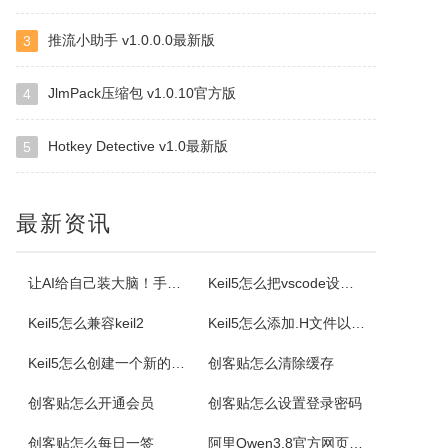
推流小助手 v1.0.0.0最新版
3
Selteco Menu Maker
是一个专业级的网页菜单生成工具。中文支持较好。您不需要了解任何DTHML或JAVASCRIPT知识，简单的几步就可生成动态网页菜单。最主要的是，你可以随时修改随时预览，生成的。JS文件可嵌入任意一个网页中。你可以修改菜单背景颜色，字体颜色，子菜单项目。
JlmPack压缩包 v1.0.10官方版
4
Hotkey Detective v1.0最新版
5
格尔维一键建站软件
通过软件可以建设网站，顶级域名2级域名全都一键生成。
最新资讯
Offline Commander
OfflineCommander是一个网页抓取工具，支持FILE、HTTP、HTTPS、FTP协议和Proxy，还可以对抓取回来的网页资料做关键字、网址、标题、内文、文件大小、格式、文件修改日期等检索设置。
让AI给自己装大脑！手把手教你学会安装使用Agent Skill
Keil5怎么把vscode设置外部编辑器
Keil5怎么兼容keil2
Keil5怎么添加.H文件以及Keil5添加.H文件的方法
Property Cube
Keil5怎么创建一个新的51单片机项目
创客贴怎么清除缓存
PropertyCube是一款很酷的而简单快速的更改文件名软件，可同时改变文件的三个属性（只读、隐藏、存档）、两个时间标志（修改和创建日期）、重命名还具有替换、插入、增加、删除等功能。另外，重命名特点，如预习、撤销、错误日志，和相同的名字命名都可以更改。
创客贴怎么开通会员
创客贴怎么设置登录密码
电小二成套报价元件选型软件
创客贴怎么每日一签
阿里Qwen3.8官方网页版入口