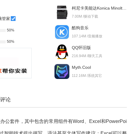
柯尼卡美能达Konica Minolta bizhub 227i 驱动
7.00M /驱动下载
脑管家
酷狗音乐
50%
107.14M /音频播放
50%
QQ怀旧版
216.94M /聊天工具
Myth.Cool
112.16M /系统其它
评论
e办公套件，其中包含的常用组件有Word、Excel和PowerPoi
通过智能技术提出拼写、语法甚至文体写作建议；Excel可以整