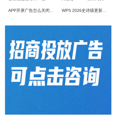
电小二电气选型报价软件是一款专业的电气元件选型软件，是利驰软件最新推出的一款客户端元件选型工具。电小二具有快速选型、查价、找样本、上手快的特点。电小二电气元件选型软件及元件库定期更新，永久免费。
APP开屏广告怎么关闭？3招彻底关闭跳转
WPS 2026史诗级更新！重构存储管理，深度融合AI应用