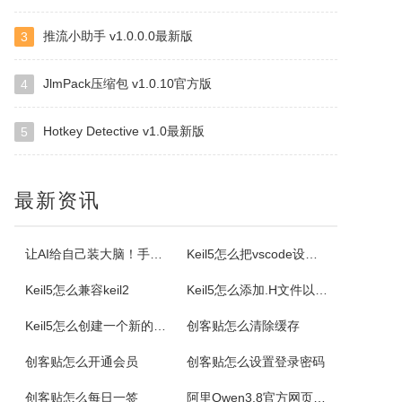
推流小助手 v1.0.0.0最新版
3
ImapBox邮箱网盘
ImapBox是一款高安全性的纯单机版邮箱云存储软件。ImapBox仅和您的email所在的全球各大邮局服务商进行数据上传和下载通讯（Imap全球标准通讯协议）。ImapBox本身并不提供给您任何数据存储空间。您的存储空间属于您自已的邮箱空间的总和。iMapBox内置了强大的数据检索引擎，文件高速同...
JlmPack压缩包 v1.0.10官方版
4
Hotkey Detective v1.0最新版
5
小云
小云是一款提供移动端与PC端文件传输连通的应用软件。可以将您家里的PC变为您手机可以随处访问的云存储（网盘）。您可以在外出时，随时随地方便的登录并且上传下载您需要的任何照片、音乐、视频或者其它文件。
最新资讯
云诺
云诺网盘官方版是一款简洁实用、轻松上手的免费云服务软件，云诺网盘官方版能完美地实现身为云最基本的存储和同步功能，还能让用户方便极速的传送文件。云诺的最大价值，就是帮助用户节省时间。云诺是国内第一款真正的跨平台云服务，拥有专利待审的即时推送、增量同步等高端技术。云诺网盘软件特色1、文件链接功能：您可以...
让AI给自己装大脑！手把手教你学会安装使用Agent Skill
Keil5怎么把vscode设置外部编辑器
Keil5怎么兼容keil2
Keil5怎么添加.H文件以及Keil5添加.H文件的方法
NetStumbler
Keil5怎么创建一个新的51单片机项目
创客贴怎么清除缓存
NetStumbler是Windows平台下最著名的查找无线接入点的免费工具，NetStumbler支持PCMCIA无线网卡，还支持全球GPS卫星定位系统。NetStumbler支持服务集识别符(SSID)、无线加密协议(WiredEquivalentPrivacy-WEP)、开放式认证、共享密码认...
创客贴怎么开通会员
创客贴怎么设置登录密码
Blaze MediaPro
创客贴怎么每日一签
阿里Qwen3.8官方网页版入口