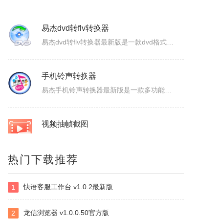
ColorSPY
ColorSPY是一款专业实用的屏幕取色与色码转换工具，用于屏幕任意颜色提取、色码转换与颜色管理，支持多种常用色码格式，广泛应用于网页设计、平面绘图、编程开发等场景。取色精准快速，能轻松获取屏幕任意位置的颜色信息。ColorSPY功能1.实时屏幕取色，鼠标悬停即可获取屏幕任意位置颜色，无需复杂操作。...
易杰dvd转flv转换器
易杰dvd转flv转换器最新版是一款dvd格式转flv格式的应用工具，易杰dvd转flv转换器官方版支持高质量的把DVD光盘转换输出Flash的FLV、SWF、F4V和AVI、VCD、SVCD、WMV等视频格式，易杰dvd转flv转换器还可以把多个片段合并成一个DVD标题/音节。软件特色1、易杰dv...
手机铃声转换器
易杰手机铃声转换器最新版是一款多功能的手机铃声转换软件，易杰手机铃声转换器官方版软件具有强大的音频转换功能，同时还支持视频文件格式转换，易杰手机铃声转换器支持目前所有流行的音、视频文件格式，如：MP3/MP2/OGG/APE/WAV/WMA/等，且转换简单、快速。易杰手机铃声转换器基本简介易杰手机铃...
视频抽帧截图
热门下载推荐
这是是一款本地视频处理工具，支持视频单帧无损导出、视频截图、批量抽帧、视频裁剪、视频拼接和视频变速，素材在本机处理，文件无需上传，适合从视频中提取关键画面、整理多张原图或快速处理视频片段。视频抽帧：播放并定位到目标画面，显示当前帧号，支持上一帧、下一帧微调，一键导出单张PNG无损原图。视频批量抽帧截...
快语客服工作台 v1.0.2最新版
1
虹盘
虹盘是一款云存储产品，核心功能是家庭数据的在线管理、备份、同步、分享，主要特点是家庭成员既可以共同管理家庭内的共享数据，也可以管理自身的个人数据，并且具有消息推送、好友管理、文件外链、多账号登录、日志管理等其他功能，拥有web、pc、android、ios等多个客户端，是云时代家庭数据的管理平台。
龙信浏览器 v1.0.0.50官方版
2