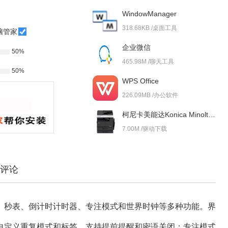
WindowManager
318.68KB /桌面工具
脑管家
企业微信
50%
465.98M /聊天工具
50%
WPS Office
226.09MB /办公软件
柯尼卡美能达Konica Minolta bizhub 227i 驱动
7.00M /驱动下载
评论
、秒表、倒计时计时器、专注模式和世界时钟等多种功能。界
自定义重复模式和标签，支持提前提醒和密语关闭；专注模式