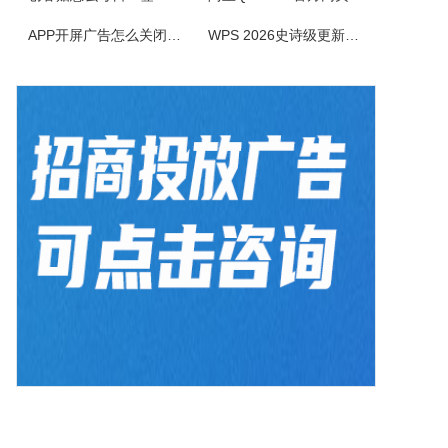
BlazeMediaPro是一款造型新颖，功能齐全的多媒体工具，它支持几乎所有的音频、视频格式及其播放列表（MP3、MP2、ASF、MPG、MPEG、MPE、AVI、WMA、WMV、VIV、MOV、QT、WAV、CDA、DAT、ASX、WAX、M3U、WVX、MIDI、AIFF、AU、SND），能进...
APP开屏广告怎么关闭？3招彻底关闭跳转
WPS 2026史诗级更新！重构存储管理，深度融合AI应用