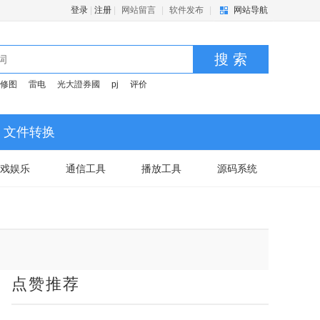
登录
|
注册
|
网站留言
|
软件发布
|
网站导航
搜 索
修图
雷电
光大證券國
pj
评价
文件转换
戏娱乐
通信工具
播放工具
源码系统
点赞推荐