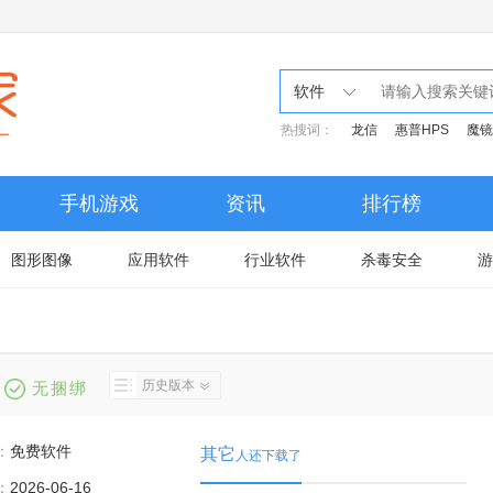
软件
热搜词：
龙信
惠普HPS
魔镜
手机游戏
资讯
排行榜
图形图像
应用软件
行业软件
杀毒安全
游
历史版本
无捆绑
：
免费软件
其它
人还下载了
：
2026-06-16