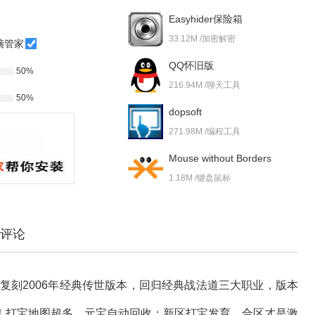
Easyhider保险箱
33.12M /加密解密
脑管家
QQ怀旧版
50%
216.94M /聊天工具
50%
dopsoft
271.98M /编程工具
Mouse without Borders
1.18M /键盘鼠标
评论
美复刻2006年经典传世版本，回归经典战法道三大职业，版本
！打宝地图超多，元宝自动回收；新区打宝发育，合区才是激