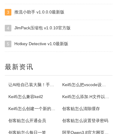
推流小助手 v1.0.0.0最新版
3
ImapBox邮箱网盘
ImapBox是一款高安全性的纯单机版邮箱云存储软件。ImapBox仅和您的email所在的全球各大邮局服务商进行数据上传和下载通讯（Imap全球标准通讯协议）。ImapBox本身并不提供给您任何数据存储空间。您的存储空间属于您自已的邮箱空间的总和。iMapBox内置了强大的数据检索引擎，文件高速同...
JlmPack压缩包 v1.0.10官方版
4
Hotkey Detective v1.0最新版
5
小云
小云是一款提供移动端与PC端文件传输连通的应用软件。可以将您家里的PC变为您手机可以随处访问的云存储（网盘）。您可以在外出时，随时随地方便的登录并且上传下载您需要的任何照片、音乐、视频或者其它文件。
最新资讯
云诺
云诺网盘官方版是一款简洁实用、轻松上手的免费云服务软件，云诺网盘官方版能完美地实现身为云最基本的存储和同步功能，还能让用户方便极速的传送文件。云诺的最大价值，就是帮助用户节省时间。云诺是国内第一款真正的跨平台云服务，拥有专利待审的即时推送、增量同步等高端技术。云诺网盘软件特色1、文件链接功能：您可以...
让AI给自己装大脑！手把手教你学会安装使用Agent Skill
Keil5怎么把vscode设置外部编辑器
Keil5怎么兼容keil2
Keil5怎么添加.H文件以及Keil5添加.H文件的方法
NetStumbler
Keil5怎么创建一个新的51单片机项目
创客贴怎么清除缓存
NetStumbler是Windows平台下最著名的查找无线接入点的免费工具，NetStumbler支持PCMCIA无线网卡，还支持全球GPS卫星定位系统。NetStumbler支持服务集识别符(SSID)、无线加密协议(WiredEquivalentPrivacy-WEP)、开放式认证、共享密码认...
创客贴怎么开通会员
创客贴怎么设置登录密码
Blaze MediaPro
创客贴怎么每日一签
阿里Qwen3.8官方网页版入口