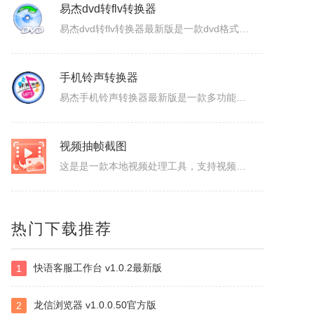
ColorSPY
ColorSPY是一款专业实用的屏幕取色与色码转换工具，用于屏幕任意颜色提取、色码转换与颜色管理，支持多种常用色码格式，广泛应用于网页设计、平面绘图、编程开发等场景。取色精准快速，能轻松获取屏幕任意位置的颜色信息。ColorSPY功能1.实时屏幕取色，鼠标悬停即可获取屏幕任意位置颜色，无需复杂操作。...
易杰dvd转flv转换器
易杰dvd转flv转换器最新版是一款dvd格式转flv格式的应用工具，易杰dvd转flv转换器官方版支持高质量的把DVD光盘转换输出Flash的FLV、SWF、F4V和AVI、VCD、SVCD、WMV等视频格式，易杰dvd转flv转换器还可以把多个片段合并成一个DVD标题/音节。软件特色1、易杰dv...
手机铃声转换器
易杰手机铃声转换器最新版是一款多功能的手机铃声转换软件，易杰手机铃声转换器官方版软件具有强大的音频转换功能，同时还支持视频文件格式转换，易杰手机铃声转换器支持目前所有流行的音、视频文件格式，如：MP3/MP2/OGG/APE/WAV/WMA/等，且转换简单、快速。易杰手机铃声转换器基本简介易杰手机铃...
视频抽帧截图
热门下载推荐
这是是一款本地视频处理工具，支持视频单帧无损导出、视频截图、批量抽帧、视频裁剪、视频拼接和视频变速，素材在本机处理，文件无需上传，适合从视频中提取关键画面、整理多张原图或快速处理视频片段。视频抽帧：播放并定位到目标画面，显示当前帧号，支持上一帧、下一帧微调，一键导出单张PNG无损原图。视频批量抽帧截...
快语客服工作台 v1.0.2最新版
1
虹盘
虹盘是一款云存储产品，核心功能是家庭数据的在线管理、备份、同步、分享，主要特点是家庭成员既可以共同管理家庭内的共享数据，也可以管理自身的个人数据，并且具有消息推送、好友管理、文件外链、多账号登录、日志管理等其他功能，拥有web、pc、android、ios等多个客户端，是云时代家庭数据的管理平台。
龙信浏览器 v1.0.0.50官方版
2