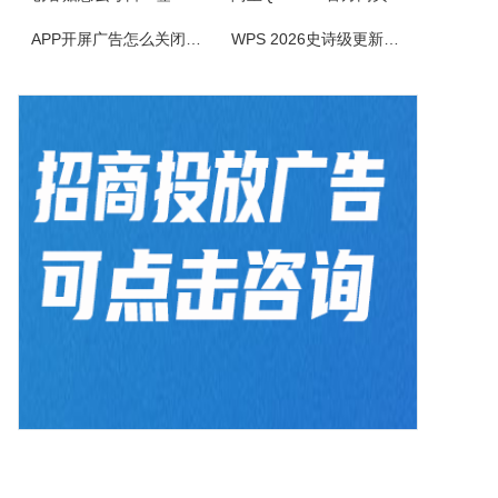
BlazeMediaPro是一款造型新颖，功能齐全的多媒体工具，它支持几乎所有的音频、视频格式及其播放列表（MP3、MP2、ASF、MPG、MPEG、MPE、AVI、WMA、WMV、VIV、MOV、QT、WAV、CDA、DAT、ASX、WAX、M3U、WVX、MIDI、AIFF、AU、SND），能进...
APP开屏广告怎么关闭？3招彻底关闭跳转
WPS 2026史诗级更新！重构存储管理，深度融合AI应用