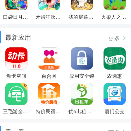
口袋日月游戏软件
牙齿狂欢派对
我的屏幕在喷钱
火柴人之觉醒年代
最新应用
更多
动卡空间
百合网
应用安全锁
农选惠
三毛游全球景点讲解语音导游
特价民宿预订
优e出租司机
厦门公交