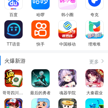
百度
哈啰
韩小圈
夸克
TT语音
快手
中国移动
埋堆堆
火爆新游
更多
哥哥四川麻将
最后的勇者
魂器学院
大秦霸业