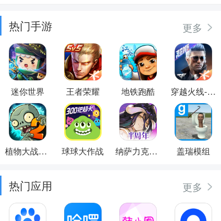
热门手游
更多
迷你世界
王者荣耀
地铁跑酷
穿越火线-枪战王者
植物大战僵尸2
球球大作战
纳萨力克之王
盖瑞模组
热门应用
更多