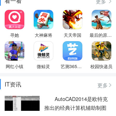
看一看
更多
寻她
大神麻将
天天帝国
最后的原始人
网红小镇
微鲸灵
艺测365教师
校园快递员
IT资讯
更多
AutoCAD2014是欧特克
推出的经典计算机辅助制图