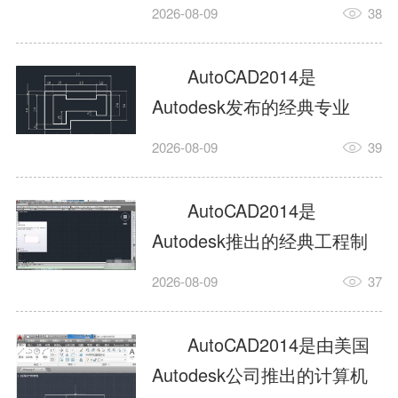
工具，主打稳定2D施工图绘
2026-08-09
38
制与轻量化三维建模，适配
建筑、机械、室内、市政多
AutoCAD2014是
行业工程设计。版本新增图
Autodesk发布的经典专业
纸标签页、实景地理地图、
CAD制图设计软件，是工程
2026-08-09
39
协同设计交流模块，优化命
设计领域使用率极高的老牌
令行智能纠错与图层批量管
绘图工具。软件专注精准二
AutoCAD2014是
理，支持Win8触屏操作、点
维绘图、图纸编辑、参数化
Autodesk推出的经典工程制
云扫描数据导入，兼容各类
设计及基础三维建模，广泛
图设计软件，主打高效精准
DWG图纸格式，文件互通...
2026-08-09
37
应用于建筑设计、机械制
的二维工程绘图与基础三维
造、土木工程、室内设计等
建模作业，适配建筑、机
AutoCAD2014是由美国
多个行业。软件优化绘图流
械、市政、室内设计等多行
Autodesk公司推出的计算机
畅度与文件兼容性，支持参
业场景。软件优化运行机制