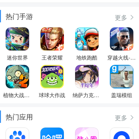
热门手游
更多
迷你世界
王者荣耀
地铁跑酷
穿越火线-枪战王者
植物大战僵尸2
球球大作战
纳萨力克之王
盖瑞模组
热门应用
更多