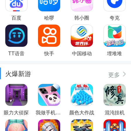
百度
哈啰
韩小圈
夸克
TT语音
快手
中国移动
埋堆堆
火爆新游
更多
眼力大侦探
我做手机壳特好看
颜色大作战
混沌挂机