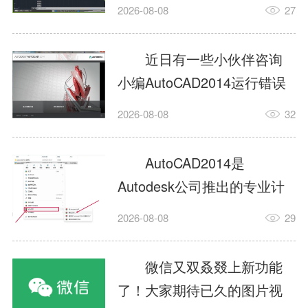
填充?今日为你们带来的文章
2026-08-08
27
是关于AutoCAD2014如何使
用图案填充的内容，还有不
近日有一些小伙伴咨询
清楚小伙伴和小编一起去学
小编AutoCAD2014运行错误
习一下吧。1.打开
怎么办?下面就为大家带来了
2026-08-08
32
AutoCAD2014这款软件，进
AutoCAD2014运行错误怎么
入AutoCAD2014的操作界
办的解决方法，有需要的小
AutoCAD2014是
面，如图所示：2.在该界面内
伙伴可以来了解了解哦。1.打
Autodesk公司推出的专业计
找到矩形选项，如图所示：3.
开控制面板，选择
算机辅助设计（CAD）软
点击矩...
2026-08-08
29
AutodeskAutoCAD2014。2.
件，广泛应用于机械、电
等AutodeskAutoCAD2014的
子、建筑、服装等多个工程
微信又双叒叕上新功能
安装程序加载完毕。3.选择添
与设计领域。作为行业标准
了！大家期待已久的图片视
加/...
工具之一，它提供了强大的