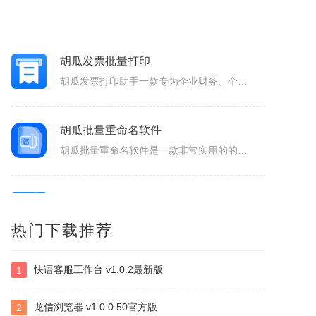
AiPPT专家
AiPPT专家软件是一款智能创新的PPT制作工具，致力于为广大用户提供便捷、高效的PPT制作体验。作为一款人工智能助手，软件具备一键生成PPT、智能生成大纲、海量模板和素材可以选择以及文档后台管理等功能，让您轻松应对各种演示场景，提升工作效率。1.一键生成PPT：只需输入主题、关键词和要点，系统便会...
胡瓜发票批量打印
胡瓜发票打印助手一款专为企业财务、个体经营者设计的发票合并打印工具，支持OFD/PNG/PDF格式电子发票的批量导入与智能处理。用户可通过拖拽文件或一键添加实现快速导入，并自定义A4、A4-1-2-3-4/A5纸张的排版模板（如多张发票合并打印、清单自动适配），同时支持OFD转PDF格式，兼容性更强...
胡瓜批量重命名软件
胡瓜批量重命名软件是一款非常实用的的文件管理工具，软件功能强大，操作简单易用，支持Windows平台，并且兼容多种文件系统，支持批量修改文件名，提供批量修改文件名、提取文件名、新建文件夹等多种操作，满足用户多样化的需求，大大的提高工作效率，感兴趣的小伙伴赶快下载使用吧！胡瓜批量重命名软件功能1、批量...
博微电力建设工程计价通E2
热门下载推荐
博微电力建设工程计价通E2软件是一款专门辅助造价人员编制电力建设工程概预算、施工图预算综合单价法、招投标、施工结算造价文件的软件产品。
快语客服工作台 v1.0.2最新版
1
NirSoft SmartSniff
捕获通过网络适配器的TCP/IP数据包，并且可以以客户端和服务器之间的会话序列的形式查看所捕获取的数据。可以使用两种模式查看TCP/IP会话：ASCII模式（针对以文本为基础的协议，例如HTTP、SMTP，POP3和FTP。），十六进制转储模式（针对以非文本形式为基础的协议，例如DNS）。
龙信浏览器 v1.0.0.50官方版
2