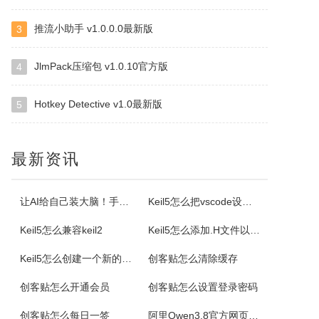
推流小助手 v1.0.0.0最新版
3
Selteco Menu Maker
是一个专业级的网页菜单生成工具。中文支持较好。您不需要了解任何DTHML或JAVASCRIPT知识，简单的几步就可生成动态网页菜单。最主要的是，你可以随时修改随时预览，生成的。JS文件可嵌入任意一个网页中。你可以修改菜单背景颜色，字体颜色，子菜单项目。
JlmPack压缩包 v1.0.10官方版
4
Hotkey Detective v1.0最新版
5
格尔维一键建站软件
通过软件可以建设网站，顶级域名2级域名全都一键生成。
最新资讯
Offline Commander
OfflineCommander是一个网页抓取工具，支持FILE、HTTP、HTTPS、FTP协议和Proxy，还可以对抓取回来的网页资料做关键字、网址、标题、内文、文件大小、格式、文件修改日期等检索设置。
让AI给自己装大脑！手把手教你学会安装使用Agent Skill
Keil5怎么把vscode设置外部编辑器
Keil5怎么兼容keil2
Keil5怎么添加.H文件以及Keil5添加.H文件的方法
Property Cube
Keil5怎么创建一个新的51单片机项目
创客贴怎么清除缓存
PropertyCube是一款很酷的而简单快速的更改文件名软件，可同时改变文件的三个属性（只读、隐藏、存档）、两个时间标志（修改和创建日期）、重命名还具有替换、插入、增加、删除等功能。另外，重命名特点，如预习、撤销、错误日志，和相同的名字命名都可以更改。
创客贴怎么开通会员
创客贴怎么设置登录密码
电小二成套报价元件选型软件
创客贴怎么每日一签
阿里Qwen3.8官方网页版入口