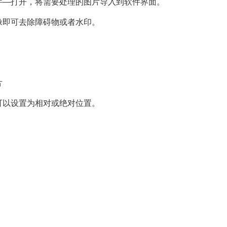
件—打开，将需要处理的图片导入到软件界面。
像即可去除障碍物或者水印。
片
可以设置为相对或绝对位置。