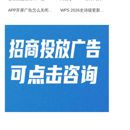
电小二电气选型报价软件是一款专业的电气元件选型软件，是利驰软件最新推出的一款客户端元件选型工具。电小二具有快速选型、查价、找样本、上手快的特点。电小二电气元件选型软件及元件库定期更新，永久免费。
APP开屏广告怎么关闭？3招彻底关闭跳转
WPS 2026史诗级更新！重构存储管理，深度融合AI应用