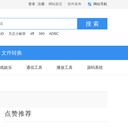
登录
|
注册
|
网站留言
|
软件发布
|
网站导航
搜 索
pD
方正小标宋
dff
360
ADBC
文件转换
戏娱乐
通信工具
播放工具
源码系统
点赞推荐