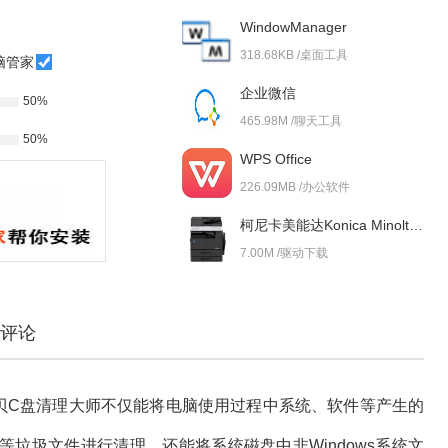
WindowManager
318.68KB /桌面工具
脑管家
企业微信
50%
465.98M /聊天工具
50%
WPS Office
226.09MB /办公软件
柯尼卡美能达Konica Minolta bizhub 227i 驱动
7.00M /驱动下载
评论
贝C盘清理大师不仅能将电脑使用过程中系统、软件等产生的
垃圾文件进行清理，还能将系统磁盘中非Windows系统文