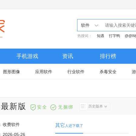
软件
热搜词：
知遇
打字鸭
@@W
手机游戏
资讯
排行榜
图形图像
应用软件
行业软件
杀毒安全
游
28最新版
历史版本
安全
无捆绑
：
收费软件
其它
人还下载了
：
2026-05-26