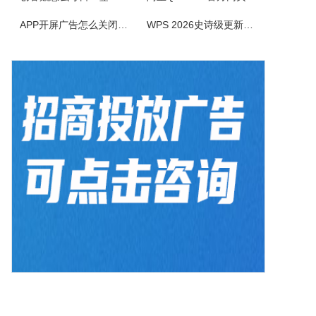
BlazeMediaPro是一款造型新颖，功能齐全的多媒体工具，它支持几乎所有的音频、视频格式及其播放列表（MP3、MP2、ASF、MPG、MPEG、MPE、AVI、WMA、WMV、VIV、MOV、QT、WAV、CDA、DAT、ASX、WAX、M3U、WVX、MIDI、AIFF、AU、SND），能进...
APP开屏广告怎么关闭？3招彻底关闭跳转
WPS 2026史诗级更新！重构存储管理，深度融合AI应用