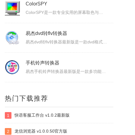
ColorSPY
ColorSPY是一款专业实用的屏幕取色与色码转换工具，用于屏幕任意颜色提取、色码转换与颜色管理，支持多种常用色码格式，广泛应用于网页设计、平面绘图、编程开发等场景。取色精准快速，能轻松获取屏幕任意位置的颜色信息。ColorSPY功能1.实时屏幕取色，鼠标悬停即可获取屏幕任意位置颜色，无需复杂操作。...
易杰dvd转flv转换器
易杰dvd转flv转换器最新版是一款dvd格式转flv格式的应用工具，易杰dvd转flv转换器官方版支持高质量的把DVD光盘转换输出Flash的FLV、SWF、F4V和AVI、VCD、SVCD、WMV等视频格式，易杰dvd转flv转换器还可以把多个片段合并成一个DVD标题/音节。软件特色1、易杰dv...
手机铃声转换器
易杰手机铃声转换器最新版是一款多功能的手机铃声转换软件，易杰手机铃声转换器官方版软件具有强大的音频转换功能，同时还支持视频文件格式转换，易杰手机铃声转换器支持目前所有流行的音、视频文件格式，如：MP3/MP2/OGG/APE/WAV/WMA/等，且转换简单、快速。易杰手机铃声转换器基本简介易杰手机铃...
视频抽帧截图
热门下载推荐
这是是一款本地视频处理工具，支持视频单帧无损导出、视频截图、批量抽帧、视频裁剪、视频拼接和视频变速，素材在本机处理，文件无需上传，适合从视频中提取关键画面、整理多张原图或快速处理视频片段。视频抽帧：播放并定位到目标画面，显示当前帧号，支持上一帧、下一帧微调，一键导出单张PNG无损原图。视频批量抽帧截...
快语客服工作台 v1.0.2最新版
1
虹盘
虹盘是一款云存储产品，核心功能是家庭数据的在线管理、备份、同步、分享，主要特点是家庭成员既可以共同管理家庭内的共享数据，也可以管理自身的个人数据，并且具有消息推送、好友管理、文件外链、多账号登录、日志管理等其他功能，拥有web、pc、android、ios等多个客户端，是云时代家庭数据的管理平台。
龙信浏览器 v1.0.0.50官方版
2