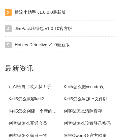
推流小助手 v1.0.0.0最新版
3
ImapBox邮箱网盘
ImapBox是一款高安全性的纯单机版邮箱云存储软件。ImapBox仅和您的email所在的全球各大邮局服务商进行数据上传和下载通讯（Imap全球标准通讯协议）。ImapBox本身并不提供给您任何数据存储空间。您的存储空间属于您自已的邮箱空间的总和。iMapBox内置了强大的数据检索引擎，文件高速同...
JlmPack压缩包 v1.0.10官方版
4
Hotkey Detective v1.0最新版
5
小云
小云是一款提供移动端与PC端文件传输连通的应用软件。可以将您家里的PC变为您手机可以随处访问的云存储（网盘）。您可以在外出时，随时随地方便的登录并且上传下载您需要的任何照片、音乐、视频或者其它文件。
最新资讯
云诺
云诺网盘官方版是一款简洁实用、轻松上手的免费云服务软件，云诺网盘官方版能完美地实现身为云最基本的存储和同步功能，还能让用户方便极速的传送文件。云诺的最大价值，就是帮助用户节省时间。云诺是国内第一款真正的跨平台云服务，拥有专利待审的即时推送、增量同步等高端技术。云诺网盘软件特色1、文件链接功能：您可以...
让AI给自己装大脑！手把手教你学会安装使用Agent Skill
Keil5怎么把vscode设置外部编辑器
Keil5怎么兼容keil2
Keil5怎么添加.H文件以及Keil5添加.H文件的方法
NetStumbler
Keil5怎么创建一个新的51单片机项目
创客贴怎么清除缓存
NetStumbler是Windows平台下最著名的查找无线接入点的免费工具，NetStumbler支持PCMCIA无线网卡，还支持全球GPS卫星定位系统。NetStumbler支持服务集识别符(SSID)、无线加密协议(WiredEquivalentPrivacy-WEP)、开放式认证、共享密码认...
创客贴怎么开通会员
创客贴怎么设置登录密码
Blaze MediaPro
创客贴怎么每日一签
阿里Qwen3.8官方网页版入口