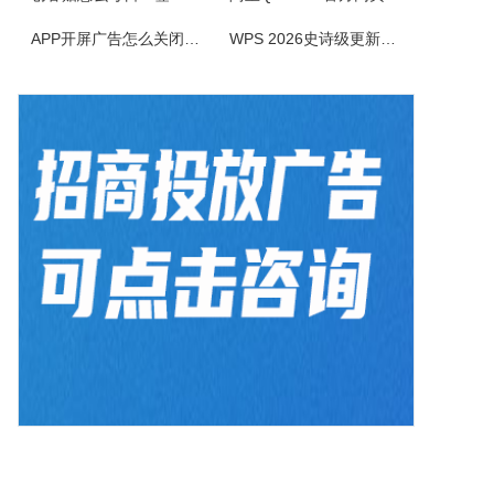
电小二电气选型报价软件是一款专业的电气元件选型软件，是利驰软件最新推出的一款客户端元件选型工具。电小二具有快速选型、查价、找样本、上手快的特点。电小二电气元件选型软件及元件库定期更新，永久免费。
APP开屏广告怎么关闭？3招彻底关闭跳转
WPS 2026史诗级更新！重构存储管理，深度融合AI应用