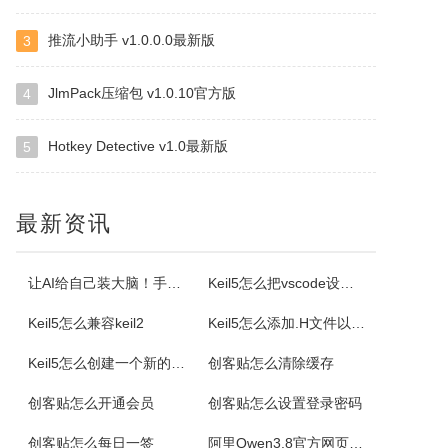
推流小助手 v1.0.0.0最新版
3
Selteco Menu Maker
是一个专业级的网页菜单生成工具。中文支持较好。您不需要了解任何DTHML或JAVASCRIPT知识，简单的几步就可生成动态网页菜单。最主要的是，你可以随时修改随时预览，生成的。JS文件可嵌入任意一个网页中。你可以修改菜单背景颜色，字体颜色，子菜单项目。
JlmPack压缩包 v1.0.10官方版
4
Hotkey Detective v1.0最新版
5
格尔维一键建站软件
通过软件可以建设网站，顶级域名2级域名全都一键生成。
最新资讯
Offline Commander
OfflineCommander是一个网页抓取工具，支持FILE、HTTP、HTTPS、FTP协议和Proxy，还可以对抓取回来的网页资料做关键字、网址、标题、内文、文件大小、格式、文件修改日期等检索设置。
让AI给自己装大脑！手把手教你学会安装使用Agent Skill
Keil5怎么把vscode设置外部编辑器
Keil5怎么兼容keil2
Keil5怎么添加.H文件以及Keil5添加.H文件的方法
Property Cube
Keil5怎么创建一个新的51单片机项目
创客贴怎么清除缓存
PropertyCube是一款很酷的而简单快速的更改文件名软件，可同时改变文件的三个属性（只读、隐藏、存档）、两个时间标志（修改和创建日期）、重命名还具有替换、插入、增加、删除等功能。另外，重命名特点，如预习、撤销、错误日志，和相同的名字命名都可以更改。
创客贴怎么开通会员
创客贴怎么设置登录密码
电小二成套报价元件选型软件
创客贴怎么每日一签
阿里Qwen3.8官方网页版入口