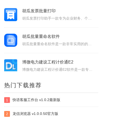
AiPPT专家
AiPPT专家软件是一款智能创新的PPT制作工具，致力于为广大用户提供便捷、高效的PPT制作体验。作为一款人工智能助手，软件具备一键生成PPT、智能生成大纲、海量模板和素材可以选择以及文档后台管理等功能，让您轻松应对各种演示场景，提升工作效率。1.一键生成PPT：只需输入主题、关键词和要点，系统便会...
胡瓜发票批量打印
胡瓜发票打印助手一款专为企业财务、个体经营者设计的发票合并打印工具，支持OFD/PNG/PDF格式电子发票的批量导入与智能处理。用户可通过拖拽文件或一键添加实现快速导入，并自定义A4、A4-1-2-3-4/A5纸张的排版模板（如多张发票合并打印、清单自动适配），同时支持OFD转PDF格式，兼容性更强...
胡瓜批量重命名软件
胡瓜批量重命名软件是一款非常实用的的文件管理工具，软件功能强大，操作简单易用，支持Windows平台，并且兼容多种文件系统，支持批量修改文件名，提供批量修改文件名、提取文件名、新建文件夹等多种操作，满足用户多样化的需求，大大的提高工作效率，感兴趣的小伙伴赶快下载使用吧！胡瓜批量重命名软件功能1、批量...
博微电力建设工程计价通E2
热门下载推荐
博微电力建设工程计价通E2软件是一款专门辅助造价人员编制电力建设工程概预算、施工图预算综合单价法、招投标、施工结算造价文件的软件产品。
快语客服工作台 v1.0.2最新版
1
NirSoft SmartSniff
捕获通过网络适配器的TCP/IP数据包，并且可以以客户端和服务器之间的会话序列的形式查看所捕获取的数据。可以使用两种模式查看TCP/IP会话：ASCII模式（针对以文本为基础的协议，例如HTTP、SMTP，POP3和FTP。），十六进制转储模式（针对以非文本形式为基础的协议，例如DNS）。
龙信浏览器 v1.0.0.50官方版
2