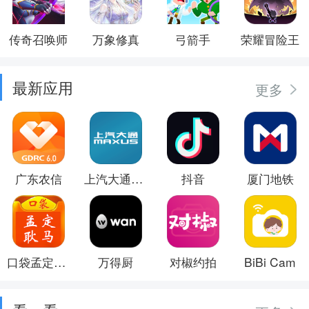
传奇召唤师
万象修真
弓箭手
荣耀冒险王
最新应用
更多
广东农信
上汽大通MAXUS
抖音
厦门地铁
口袋孟定耿马
万得厨
对椒约拍
BiBi Cam