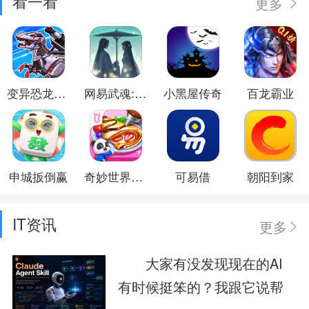
看一看
更多
变异恐龙模拟器
网易武魂:花与剑
小黑屋传奇
百龙霸业
申城扳倒赢
奇妙世界美食
可易借
朝阳到家
IT资讯
更多
大家有没发现现在的AI
有时候挺笨的？我跟它说帮