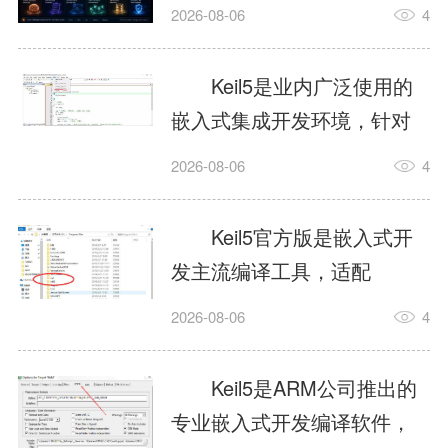
我订个明天早上的闹钟，它
2026-08-06
4
顶多回一段好的。为什么会
这样？因为AI，就是个只会
Keil5是业内广泛使用的
耍嘴皮子的书呆子。它脑子
嵌入式集成开发环境，针对
里有海量知识，但没有真正
ARM、51内核单片机提供编
2026-08-06
4
激发出来实力。而
译、调试、仿真一体化能
AgentSkill，就是给AI大脑装
力，代码编译稳定，调试工
Keil5官方版是嵌入式开
上的一双机械手，它真的能
具成熟，大量开源项目基于
发主流编译工具，适配
解决很多问题。1什么是
该平台开发。新项目需要单
STM32、51单片机等多款芯
AgentSkillSkill指...
2026-08-06
4
独下载对应芯片支持包，新
片，编辑器功能完善，支持
手配置难度较高，正版商业
在线调试、代码仿真，兼容
Keil5是ARM公司推出的
授权费用不菲，未授权版本
众多厂商芯片安装包。软件
专业嵌入式开发编译软件，
存在程序容量限制，适合硬
需要手动添加器件库，初次