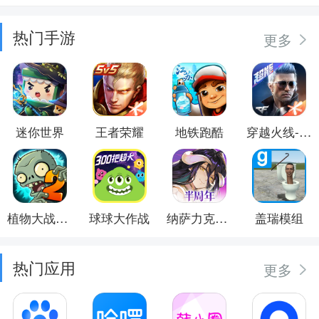
热门手游
更多
迷你世界
王者荣耀
地铁跑酷
穿越火线-枪战王者
植物大战僵尸2
球球大作战
纳萨力克之王
盖瑞模组
热门应用
更多