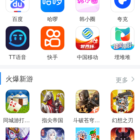
百度
哈啰
韩小圈
夸克
TT语音
快手
中国移动
埋堆堆
火爆新游
更多
同城游打大尖
指尖帝国
斗破苍穹：异火重燃
幻想之刃