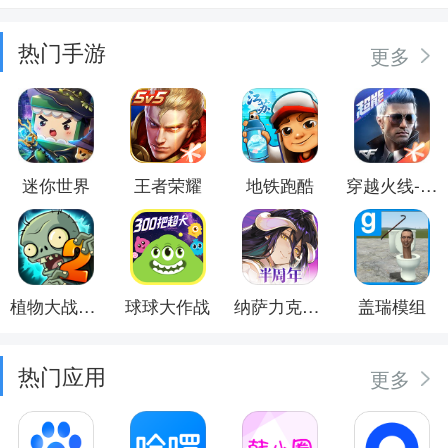
热门手游
更多
迷你世界
王者荣耀
地铁跑酷
穿越火线-枪战王者
植物大战僵尸2
球球大作战
纳萨力克之王
盖瑞模组
热门应用
更多