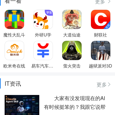
看一看
更多
魔性大乱斗
外研U学
大道仙途
财联社
欧米奇在线
易车汽车报价
萤火突击
越狱派对3D
IT资讯
更多
大家有没发现现在的AI
有时候挺笨的？我跟它说帮