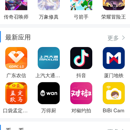
传奇召唤师
万象修真
弓箭手
荣耀冒险王
最新应用
更多
广东农信
上汽大通MAXUS
抖音
厦门地铁
口袋孟定耿马
万得厨
对椒约拍
BiBi Cam