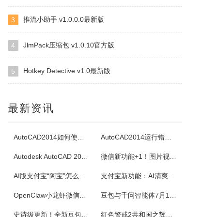
推流小助手 v1.0.0.0最新版
3
白金岛南昌麻将
南昌麻将使用无花牌的136张麻将，分别为东、南、西、北，门风东者为庄家，其余均为旁家。每人手里抓13张牌，通过吃牌、碰牌、杠牌等方式，使手牌按照相关规定的牌型条件和牌。在游戏中对和牌没有要求，和牌者胜，被和牌者负，荒庄时计和局。南昌麻将特色：特色1：翻精是南昌麻将的最大特色，由于精在牌局中的万能搭配...
JlmPack压缩包 v1.0.10官方版
4
Hotkey Detective v1.0最新版
5
四块子
四块子又称走四块，是20世纪六七十年代流行语鲁西乡间地头的一个小游戏。棋盘由横竖各四条直线交叉构成，共16个棋点，双方各执四枚棋子区分敌我。对局时，棋子可沿直线每次移动一格，若己方两子与对方一子连成一线且线上无他子，则可吃掉该子，此规则称为小吃。当一方棋子被吃得只剩一枚时即为输。本软件将现实中的四块...
最新资讯
白金岛掼蛋
掼蛋是一种以华东为主，在淮安以及周边地区广为流传的扑克游戏，起源于江苏省淮安市，故又称淮安掼蛋，是由地方的扑克牌局跑得快和八十分发展演化而来。★★★游戏特色★★★经典掼蛋，正宗地道玩法劲爆体验，玩法多样超刺激组队PK，高手过招见真章电视独播，真人竞技挑战赛
AutoCAD2014如何使用图案填充
AutoCAD2014运行错误怎么办
Autodesk AutoCAD 2014安装教程
微信新功能+1！图片视频合并功能来了
腾讯桌球
AI版支付宝“阿宝”怎么用？右滑切换方法与内测邀请码获取指南
支付宝新功能：AI清爽版“阿宝”公测！
《腾讯桌球》真人实时对战桌球手游，还原现实桌球玩法-8球、斯诺克、9球、血流玩法，简单流行的操作方式，绚丽的动画特效，配以真实的物理参数，精准的进球，激动人心的赛事。游戏设有1V1匹配、3人欢乐场、8人锦标赛、斯诺克、9球玩法、血流等玩法，玩家可以自由选择参与，并用自己精湛的技巧来获得丰厚的奖金。尖...
OpenClaw小龙虾微信接入教程：服务器部署、API Key配置
豆包与千问智能体7月15日下线！附3步完整数据备份与导出教程
超级台球大师
史诗级更新！全新豆包视频通话功能来了
红色警戒2共和国之辉快捷键