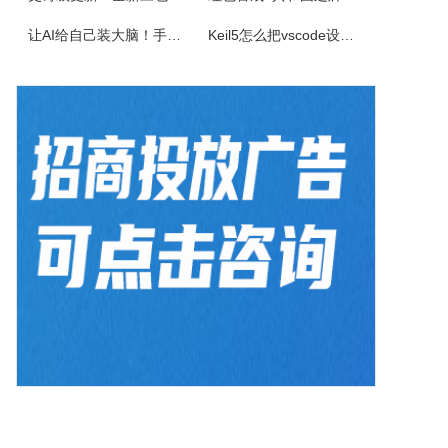
《超级台球大师》是一款能成为荣耀王者的桌球游戏，排位赛的玩法真的太！爽！啦！游戏还原了真实的8球和斯诺克玩法，简单易上手的操作方式，真实的物理反馈，配以炫酷的动画特效，加上激动人心的赛事。我们在线上为广大球友准备了一个丰富多彩的桌球竞技世界。
让AI给自己装大脑！手把手教你学会安装使用Agent Skill
Keil5怎么把vscode设置外部编辑器