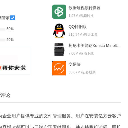
数据蛙视频转换器
1.97M /视频转换
脑管家
QQ怀旧版
50%
216.94M /聊天工具
50%
柯尼卡美能达Konica Minolta bizhub 227i 驱动
7.00M /驱动下载
交易侠
50.67M /证券股票
评论
为企业用户提供专业的文件管理服务。用户在安装亿方云客户
内容增改都可以与云端实现无缝同步，并支持脱机访问，联机