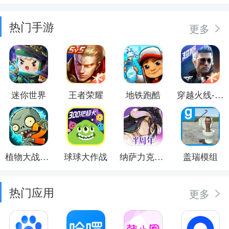
热门手游
更多
迷你世界
王者荣耀
地铁跑酷
穿越火线-枪战王者
植物大战僵尸2
球球大作战
纳萨力克之王
盖瑞模组
热门应用
更多