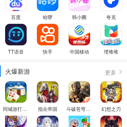
百度
哈啰
韩小圈
夸克
TT语音
快手
中国移动
埋堆堆
火爆新游
更多
同城游打大尖
指尖帝国
斗破苍穹：异火重燃
幻想之刃