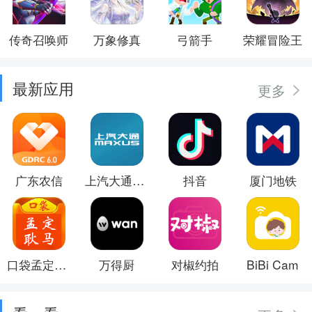
传奇召唤师
万象修真
弓箭手
荣耀冒险王
最新应用
更多
广东农信
上汽大通MAXUS
抖音
厦门地铁
口袋孟定耿马
万得厨
对椒约拍
BiBi Cam