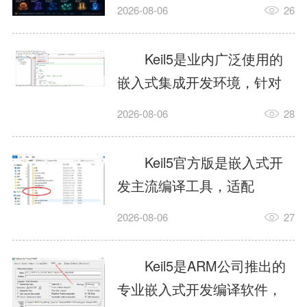
我订个明天早上的闹钟，它
2026-08-06
26
顶多回一段好的。为什么会
这样？因为AI，就是个只会
Keil5是业内广泛使用的
耍嘴皮子的书呆子。它脑子
嵌入式集成开发环境，针对
里有海量知识，但没有真正
ARM、51内核单片机提供编
2026-08-06
28
激发出来实力。而
译、调试、仿真一体化能
AgentSkill，就是给AI大脑装
力，代码编译稳定，调试工
Keil5官方版是嵌入式开
上的一双机械手，它真的能
具成熟，大量开源项目基于
发主流编译工具，适配
解决很多问题。1什么是
该平台开发。新项目需要单
STM32、51单片机等多款芯
AgentSkillSkill指...
2026-08-06
27
独下载对应芯片支持包，新
片，编辑器功能完善，支持
手配置难度较高，正版商业
在线调试、代码仿真，兼容
Keil5是ARM公司推出的
授权费用不菲，未授权版本
众多厂商芯片安装包。软件
专业嵌入式开发编译软件，
存在程序容量限制，适合硬
需要手动添加器件库，初次