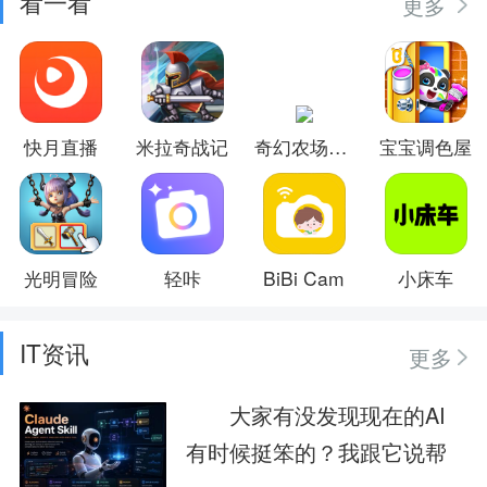
看一看
更多
快月直播
米拉奇战记
奇幻农场物语
宝宝调色屋
光明冒险
轻咔
BiBi Cam
小床车
IT资讯
更多
大家有没发现现在的AI
有时候挺笨的？我跟它说帮