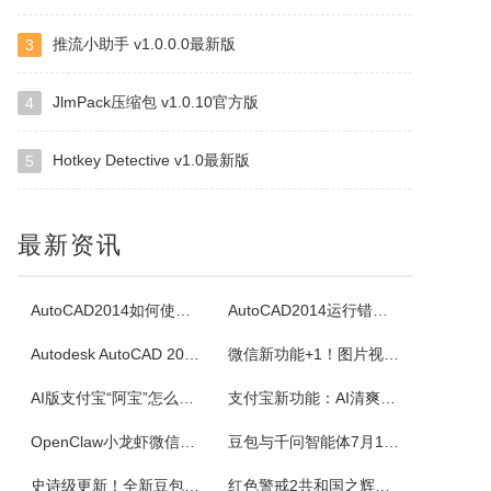
推流小助手 v1.0.0.0最新版
3
白金岛南昌麻将
南昌麻将使用无花牌的136张麻将，分别为东、南、西、北，门风东者为庄家，其余均为旁家。每人手里抓13张牌，通过吃牌、碰牌、杠牌等方式，使手牌按照相关规定的牌型条件和牌。在游戏中对和牌没有要求，和牌者胜，被和牌者负，荒庄时计和局。南昌麻将特色：特色1：翻精是南昌麻将的最大特色，由于精在牌局中的万能搭配...
JlmPack压缩包 v1.0.10官方版
4
Hotkey Detective v1.0最新版
5
四块子
四块子又称走四块，是20世纪六七十年代流行语鲁西乡间地头的一个小游戏。棋盘由横竖各四条直线交叉构成，共16个棋点，双方各执四枚棋子区分敌我。对局时，棋子可沿直线每次移动一格，若己方两子与对方一子连成一线且线上无他子，则可吃掉该子，此规则称为小吃。当一方棋子被吃得只剩一枚时即为输。本软件将现实中的四块...
最新资讯
白金岛掼蛋
掼蛋是一种以华东为主，在淮安以及周边地区广为流传的扑克游戏，起源于江苏省淮安市，故又称淮安掼蛋，是由地方的扑克牌局跑得快和八十分发展演化而来。★★★游戏特色★★★经典掼蛋，正宗地道玩法劲爆体验，玩法多样超刺激组队PK，高手过招见真章电视独播，真人竞技挑战赛
AutoCAD2014如何使用图案填充
AutoCAD2014运行错误怎么办
Autodesk AutoCAD 2014安装教程
微信新功能+1！图片视频合并功能来了
腾讯桌球
AI版支付宝“阿宝”怎么用？右滑切换方法与内测邀请码获取指南
支付宝新功能：AI清爽版“阿宝”公测！
《腾讯桌球》真人实时对战桌球手游，还原现实桌球玩法-8球、斯诺克、9球、血流玩法，简单流行的操作方式，绚丽的动画特效，配以真实的物理参数，精准的进球，激动人心的赛事。游戏设有1V1匹配、3人欢乐场、8人锦标赛、斯诺克、9球玩法、血流等玩法，玩家可以自由选择参与，并用自己精湛的技巧来获得丰厚的奖金。尖...
OpenClaw小龙虾微信接入教程：服务器部署、API Key配置
豆包与千问智能体7月15日下线！附3步完整数据备份与导出教程
超级台球大师
史诗级更新！全新豆包视频通话功能来了
红色警戒2共和国之辉快捷键