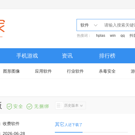
软件
热搜词：
hplas
win
qq
抖
手机游戏
资讯
排行榜
图形图像
应用软件
行业软件
杀毒安全
游
版
历史版本
安全
无捆绑
：
收费软件
其它
人还下载了
：
2026-06-28