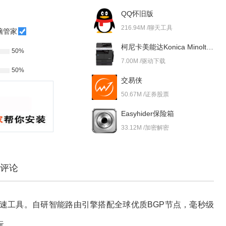
QQ怀旧版
216.94M /聊天工具
脑管家
柯尼卡美能达Konica Minolta bizhub 227i 驱动
50%
7.00M /驱动下载
50%
交易侠
50.67M /证券股票
Easyhider保险箱
33.12M /加密解密
评论
速工具。自研智能路由引擎搭配全球优质BGP节点，毫秒级
玩。