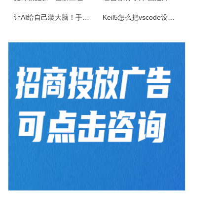
《超级台球大师》是一款能成为荣耀王者的桌球游戏，排位赛的玩法真的太！爽！啦！游戏还原了真实的8球和斯诺克玩法，简单易上手的操作方式，真实的物理反馈，配以炫酷的动画特效，加上激动人心的赛事。我们在线上为广大球友准备了一个丰富多彩的桌球竞技世界。
让AI给自己装大脑！手把手教你学会安装使用Agent Skill
Keil5怎么把vscode设置外部编辑器