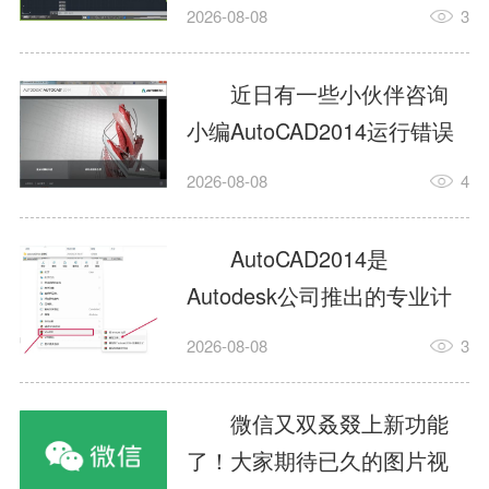
填充?今日为你们带来的文章
2026-08-08
3
是关于AutoCAD2014如何使
用图案填充的内容，还有不
近日有一些小伙伴咨询
清楚小伙伴和小编一起去学
小编AutoCAD2014运行错误
习一下吧。1.打开
怎么办?下面就为大家带来了
2026-08-08
4
AutoCAD2014这款软件，进
AutoCAD2014运行错误怎么
入AutoCAD2014的操作界
办的解决方法，有需要的小
AutoCAD2014是
面，如图所示：2.在该界面内
伙伴可以来了解了解哦。1.打
Autodesk公司推出的专业计
找到矩形选项，如图所示：3.
开控制面板，选择
算机辅助设计（CAD）软
点击矩...
2026-08-08
3
AutodeskAutoCAD2014。2.
件，广泛应用于机械、电
等AutodeskAutoCAD2014的
子、建筑、服装等多个工程
微信又双叒叕上新功能
安装程序加载完毕。3.选择添
与设计领域。作为行业标准
了！大家期待已久的图片视
加/...
工具之一，它提供了强大的