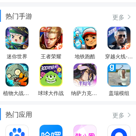
热门手游
更多
迷你世界
王者荣耀
地铁跑酷
穿越火线-枪战王者
植物大战僵尸2
球球大作战
纳萨力克之王
盖瑞模组
热门应用
更多