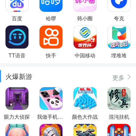
百度
哈啰
韩小圈
夸克
TT语音
快手
中国移动
埋堆堆
火爆新游
更多
眼力大侦探
我做手机壳特好看
颜色大作战
混沌挂机