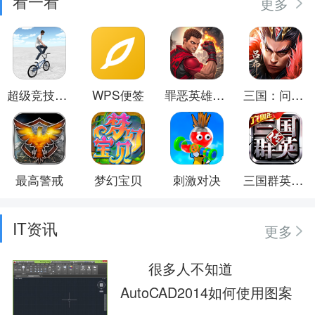
看一看
更多
超级竞技世界
WPS便签
罪恶英雄都市
三国：问鼎山河
最高警戒
梦幻宝贝
刺激对决
三国群英传-争霸
IT资讯
更多
很多人不知道
AutoCAD2014如何使用图案