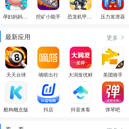
孕妇妈妈日记
挖矿小能手
恐龙机甲射手
压力发泄器
最新应用
更多
天天台球
嘀嗒出行
大润发优鲜
美团骑手
酷狗概念版
抖店
抖音来客
弹琴吧