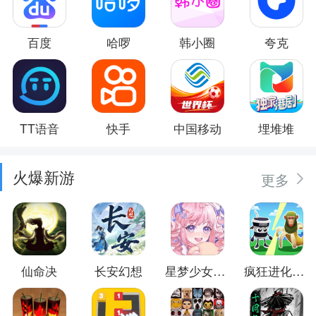
百度
哈啰
韩小圈
夸克
TT语音
快手
中国移动
埋堆堆
火爆新游
更多
仙命决
长安幻想
星梦少女换装
疯狂进化防卫战