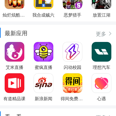
灿烂炫酷模拟器
我合成贼六
恶梦猎手
放置江湖
最新应用
更多
艾米直播
蜜疯直播
闪动校园
理想汽车
有道精品课
新浪新闻
得间免费小说
心遇