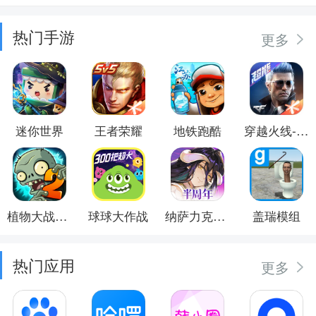
热门手游
更多
迷你世界
王者荣耀
地铁跑酷
穿越火线-枪战王者
植物大战僵尸2
球球大作战
纳萨力克之王
盖瑞模组
热门应用
更多