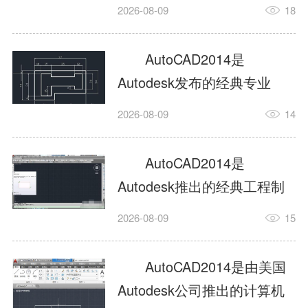
工具，主打稳定2D施工图绘
2026-08-09
18
制与轻量化三维建模，适配
建筑、机械、室内、市政多
AutoCAD2014是
行业工程设计。版本新增图
Autodesk发布的经典专业
纸标签页、实景地理地图、
CAD制图设计软件，是工程
2026-08-09
14
协同设计交流模块，优化命
设计领域使用率极高的老牌
令行智能纠错与图层批量管
绘图工具。软件专注精准二
AutoCAD2014是
理，支持Win8触屏操作、点
维绘图、图纸编辑、参数化
Autodesk推出的经典工程制
云扫描数据导入，兼容各类
设计及基础三维建模，广泛
图设计软件，主打高效精准
DWG图纸格式，文件互通...
2026-08-09
15
应用于建筑设计、机械制
的二维工程绘图与基础三维
造、土木工程、室内设计等
建模作业，适配建筑、机
AutoCAD2014是由美国
多个行业。软件优化绘图流
械、市政、室内设计等多行
Autodesk公司推出的计算机
畅度与文件兼容性，支持参
业场景。软件优化运行机制