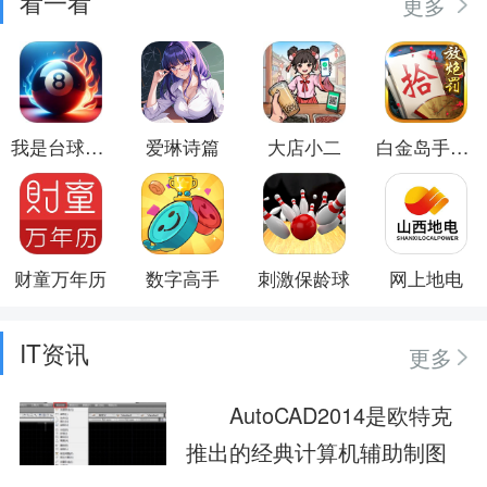
看一看
更多
我是台球大师
爱琳诗篇
大店小二
白金岛手游放炮罚
财童万年历
数字高手
刺激保龄球
网上地电
IT资讯
更多
AutoCAD2014是欧特克
推出的经典计算机辅助制图