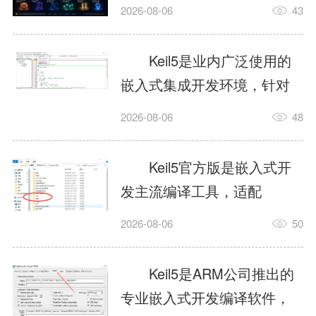
我订个明天早上的闹钟，它
2026-08-06
43
顶多回一段好的。为什么会
这样？因为AI，就是个只会
Keil5是业内广泛使用的
耍嘴皮子的书呆子。它脑子
嵌入式集成开发环境，针对
里有海量知识，但没有真正
ARM、51内核单片机提供编
2026-08-06
48
激发出来实力。而
译、调试、仿真一体化能
AgentSkill，就是给AI大脑装
力，代码编译稳定，调试工
Keil5官方版是嵌入式开
上的一双机械手，它真的能
具成熟，大量开源项目基于
发主流编译工具，适配
解决很多问题。1什么是
该平台开发。新项目需要单
STM32、51单片机等多款芯
AgentSkillSkill指...
2026-08-06
50
独下载对应芯片支持包，新
片，编辑器功能完善，支持
手配置难度较高，正版商业
在线调试、代码仿真，兼容
Keil5是ARM公司推出的
授权费用不菲，未授权版本
众多厂商芯片安装包。软件
专业嵌入式开发编译软件，
存在程序容量限制，适合硬
需要手动添加器件库，初次