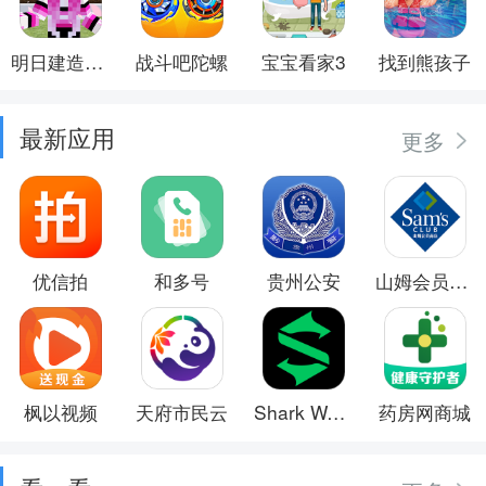
明日建造大师
战斗吧陀螺
宝宝看家3
找到熊孩子
最新应用
更多
优信拍
和多号
贵州公安
山姆会员商店
枫以视频
天府市民云
Shark Wear
药房网商城