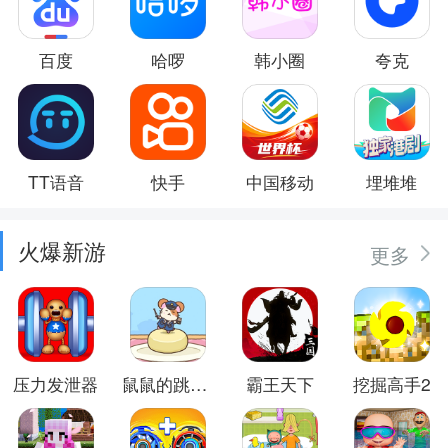
百度
哈啰
韩小圈
夸克
TT语音
快手
中国移动
埋堆堆
火爆新游
更多
压力发泄器
鼠鼠的跳跃冒险
霸王天下
挖掘高手2