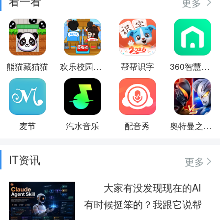
看一看
更多
熊猫藏猫猫
欢乐校园游戏
帮帮识字
360智慧生活
麦节
汽水音乐
配音秀
奥特曼之热血格斗
IT资讯
更多
大家有没发现现在的AI
有时候挺笨的？我跟它说帮