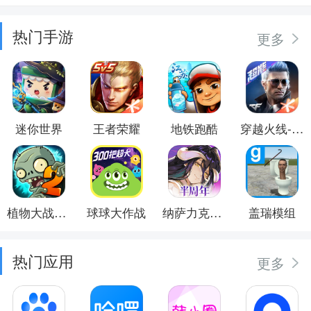
热门手游
更多
迷你世界
王者荣耀
地铁跑酷
穿越火线-枪战王者
植物大战僵尸2
球球大作战
纳萨力克之王
盖瑞模组
热门应用
更多