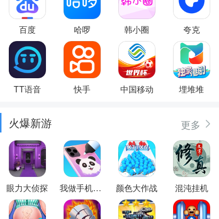
百度
哈啰
韩小圈
夸克
TT语音
快手
中国移动
埋堆堆
火爆新游
更多
眼力大侦探
我做手机壳特好看
颜色大作战
混沌挂机