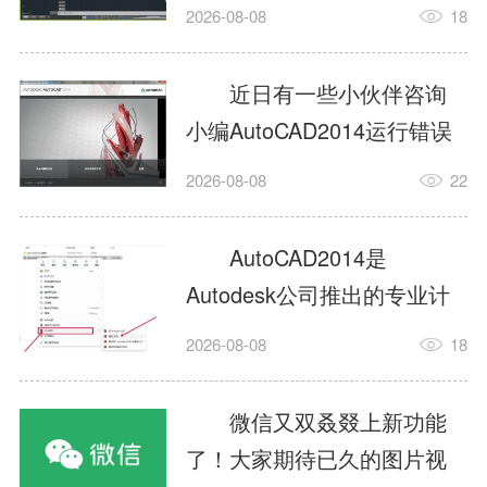
填充?今日为你们带来的文章
2026-08-08
18
是关于AutoCAD2014如何使
用图案填充的内容，还有不
近日有一些小伙伴咨询
清楚小伙伴和小编一起去学
小编AutoCAD2014运行错误
习一下吧。1.打开
怎么办?下面就为大家带来了
2026-08-08
22
AutoCAD2014这款软件，进
AutoCAD2014运行错误怎么
入AutoCAD2014的操作界
办的解决方法，有需要的小
AutoCAD2014是
面，如图所示：2.在该界面内
伙伴可以来了解了解哦。1.打
Autodesk公司推出的专业计
找到矩形选项，如图所示：3.
开控制面板，选择
算机辅助设计（CAD）软
点击矩...
2026-08-08
18
AutodeskAutoCAD2014。2.
件，广泛应用于机械、电
等AutodeskAutoCAD2014的
子、建筑、服装等多个工程
微信又双叒叕上新功能
安装程序加载完毕。3.选择添
与设计领域。作为行业标准
了！大家期待已久的图片视
加/...
工具之一，它提供了强大的