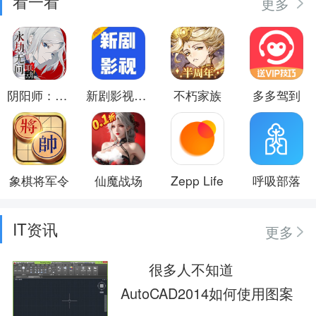
看一看
更多
阴阳师：百闻牌
新剧影视大全
不朽家族
多多驾到
象棋将军令
仙魔战场
Zepp Life
呼吸部落
IT资讯
更多
很多人不知道
AutoCAD2014如何使用图案