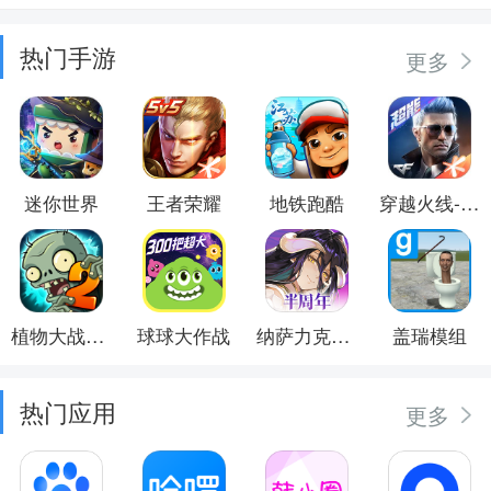
热门手游
更多
迷你世界
王者荣耀
地铁跑酷
穿越火线-枪战王者
植物大战僵尸2
球球大作战
纳萨力克之王
盖瑞模组
热门应用
更多