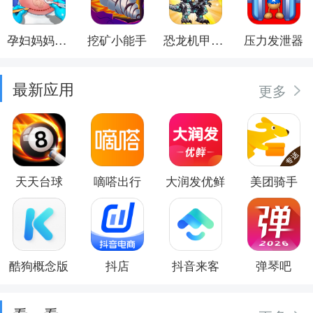
孕妇妈妈日记
挖矿小能手
恐龙机甲射手
压力发泄器
最新应用
更多
天天台球
嘀嗒出行
大润发优鲜
美团骑手
酷狗概念版
抖店
抖音来客
弹琴吧