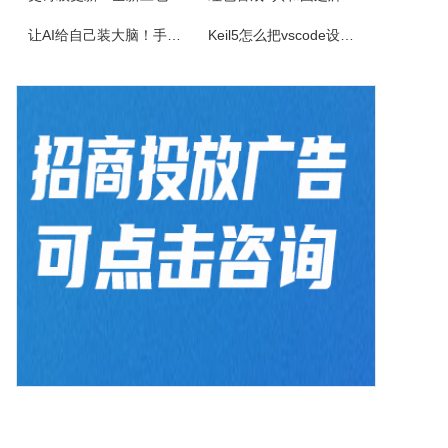
佳能CanonimageFORCEC5150数码复合机驱动下载版本：v.3.40发布日期：2026年7月3日适用于：Windows10/Windows11系统。
让AI给自己装大脑！手把手教你学会安装使用Agent Skill
Keil5怎么把vscode设置外部编辑器