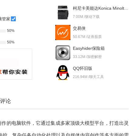
柯尼卡美能达Konica Minolta bizhub 227i 驱动
7.00M /驱动下载
脑管家
交易侠
50%
50.67M /证券股票
50%
Easyhider保险箱
33.12M /加密解密
QQ怀旧版
216.94M /聊天工具
评论
创作的电脑软件，它通过集成多家顶级大模型平台，打造出灵
操控、复杂任务自动化处理以及自媒体内容创作等多方面的需