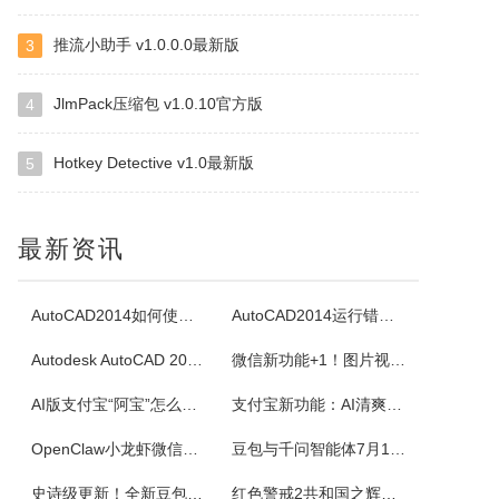
推流小助手 v1.0.0.0最新版
3
四块子
四块子又称走四块，是20世纪六七十年代流行语鲁西乡间地头的一个小游戏。棋盘由横竖各四条直线交叉构成，共16个棋点，双方各执四枚棋子区分敌我。对局时，棋子可沿直线每次移动一格，若己方两子与对方一子连成一线且线上无他子，则可吃掉该子，此规则称为小吃。当一方棋子被吃得只剩一枚时即为输。本软件将现实中的四块...
JlmPack压缩包 v1.0.10官方版
4
Hotkey Detective v1.0最新版
5
白金岛掼蛋
掼蛋是一种以华东为主，在淮安以及周边地区广为流传的扑克游戏，起源于江苏省淮安市，故又称淮安掼蛋，是由地方的扑克牌局跑得快和八十分发展演化而来。★★★游戏特色★★★经典掼蛋，正宗地道玩法劲爆体验，玩法多样超刺激组队PK，高手过招见真章电视独播，真人竞技挑战赛
最新资讯
腾讯桌球
《腾讯桌球》真人实时对战桌球手游，还原现实桌球玩法-8球、斯诺克、9球、血流玩法，简单流行的操作方式，绚丽的动画特效，配以真实的物理参数，精准的进球，激动人心的赛事。游戏设有1V1匹配、3人欢乐场、8人锦标赛、斯诺克、9球玩法、血流等玩法，玩家可以自由选择参与，并用自己精湛的技巧来获得丰厚的奖金。尖...
AutoCAD2014如何使用图案填充
AutoCAD2014运行错误怎么办
Autodesk AutoCAD 2014安装教程
微信新功能+1！图片视频合并功能来了
超级台球大师
AI版支付宝“阿宝”怎么用？右滑切换方法与内测邀请码获取指南
支付宝新功能：AI清爽版“阿宝”公测！
《超级台球大师》是一款能成为荣耀王者的桌球游戏，排位赛的玩法真的太！爽！啦！游戏还原了真实的8球和斯诺克玩法，简单易上手的操作方式，真实的物理反馈，配以炫酷的动画特效，加上激动人心的赛事。我们在线上为广大球友准备了一个丰富多彩的桌球竞技世界。
OpenClaw小龙虾微信接入教程：服务器部署、API Key配置
豆包与千问智能体7月15日下线！附3步完整数据备份与导出教程
佳能Canon imageFORCE C5150 驱动
史诗级更新！全新豆包视频通话功能来了
红色警戒2共和国之辉快捷键