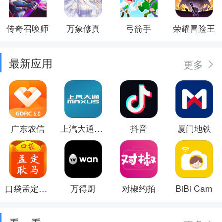
传奇召唤师
万象修真
弓箭手
荣耀冒险王
最新应用
更多
广东农信
上汽大通MAXUS
抖音
厦门地铁
口袋孟定耿马
万得厨
对椒约拍
BiBi Cam