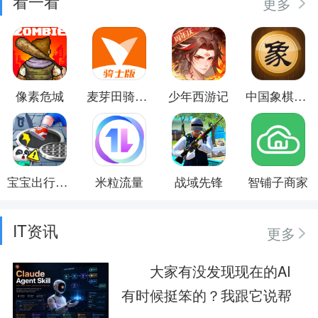
看一看
更多
像素危城
麦芽田骑士版
少年西游记
中国象棋对弈打谱
宝宝出行安全
米粒流量
战域先锋
智铺子商家
IT资讯
更多
大家有没发现现在的AI
有时候挺笨的？我跟它说帮