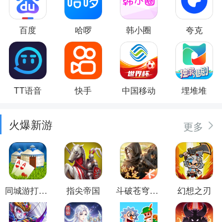
百度
哈啰
韩小圈
夸克
TT语音
快手
中国移动
埋堆堆
火爆新游
更多
同城游打大尖
指尖帝国
斗破苍穹：异火重燃
幻想之刃