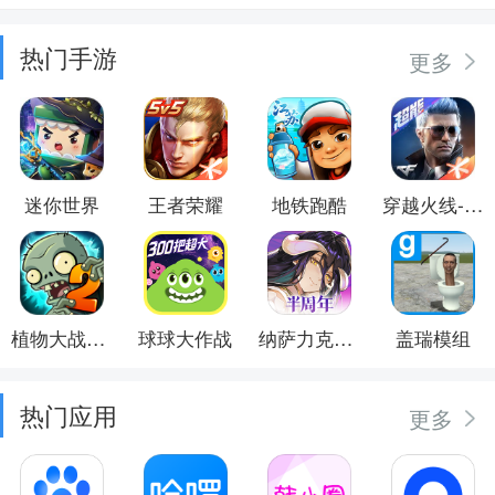
热门手游
更多
迷你世界
王者荣耀
地铁跑酷
穿越火线-枪战王者
植物大战僵尸2
球球大作战
纳萨力克之王
盖瑞模组
热门应用
更多