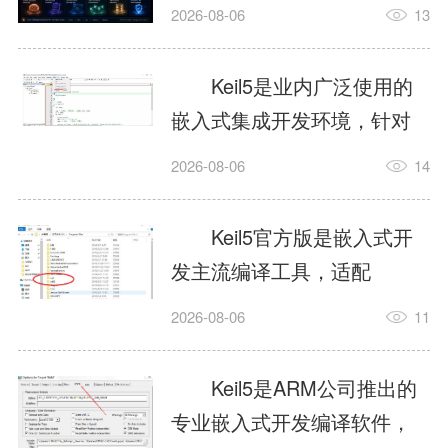
我订个明天早上的闹钟，它
2026-08-06
13
顶多回一段好的。为什么会
这样？因为AI，就是个只会
Keil5是业内广泛使用的
耍嘴皮子的书呆子。它脑子
嵌入式集成开发环境，针对
里有海量知识，但没有真正
ARM、51内核单片机提供编
2026-08-06
14
激发出来实力。而
译、调试、仿真一体化能
AgentSkill，就是给AI大脑装
力，代码编译稳定，调试工
Keil5官方版是嵌入式开
上的一双机械手，它真的能
具成熟，大量开源项目基于
发主流编译工具，适配
解决很多问题。1什么是
该平台开发。新项目需要单
STM32、51单片机等多款芯
AgentSkillSkill指...
2026-08-06
11
独下载对应芯片支持包，新
片，编辑器功能完善，支持
手配置难度较高，正版商业
在线调试、代码仿真，兼容
Keil5是ARM公司推出的
授权费用不菲，未授权版本
众多厂商芯片安装包。软件
专业嵌入式开发编译软件，
存在程序容量限制，适合硬
需要手动添加器件库，初次