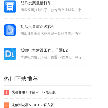
胡瓜发票批量打印
胡瓜发票打印助手一款专为企业财务、个体经营者设计的发票合并打印工具，支持OFD/PNG/PDF格式电子发票的批量导入与智能处理。用户可通过拖拽文件或一键添加实现快速导入，并自定义A4、A4-1-2-3-4/A5纸张的排版模板（如多张发票合并打印、清单自动适配），同时支持OFD转PDF格式，兼容性更强...
胡瓜批量重命名软件
胡瓜批量重命名软件是一款非常实用的的文件管理工具，软件功能强大，操作简单易用，支持Windows平台，并且兼容多种文件系统，支持批量修改文件名，提供批量修改文件名、提取文件名、新建文件夹等多种操作，满足用户多样化的需求，大大的提高工作效率，感兴趣的小伙伴赶快下载使用吧！胡瓜批量重命名软件功能1、批量...
博微电力建设工程计价通E2
博微电力建设工程计价通E2软件是一款专门辅助造价人员编制电力建设工程概预算、施工图预算综合单价法、招投标、施工结算造价文件的软件产品。
NirSoft SmartSniff
热门下载推荐
捕获通过网络适配器的TCP/IP数据包，并且可以以客户端和服务器之间的会话序列的形式查看所捕获取的数据。可以使用两种模式查看TCP/IP会话：ASCII模式（针对以文本为基础的协议，例如HTTP、SMTP，POP3和FTP。），十六进制转储模式（针对以非文本形式为基础的协议，例如DNS）。
快语客服工作台 v1.0.2最新版
1
Selteco Menu Maker
是一个专业级的网页菜单生成工具。中文支持较好。您不需要了解任何DTHML或JAVASCRIPT知识，简单的几步就可生成动态网页菜单。最主要的是，你可以随时修改随时预览，生成的。JS文件可嵌入任意一个网页中。你可以修改菜单背景颜色，字体颜色，子菜单项目。
龙信浏览器 v1.0.0.50官方版
2