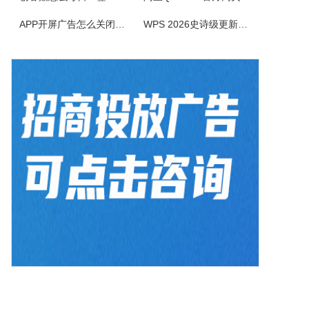
AiPPT专家软件是一款智能创新的PPT制作工具，致力于为广大用户提供便捷、高效的PPT制作体验。作为一款人工智能助手，软件具备一键生成PPT、智能生成大纲、海量模板和素材可以选择以及文档后台管理等功能，让您轻松应对各种演示场景，提升工作效率。1.一键生成PPT：只需输入主题、关键词和要点，系统便会...
APP开屏广告怎么关闭？3招彻底关闭跳转
WPS 2026史诗级更新！重构存储管理，深度融合AI应用