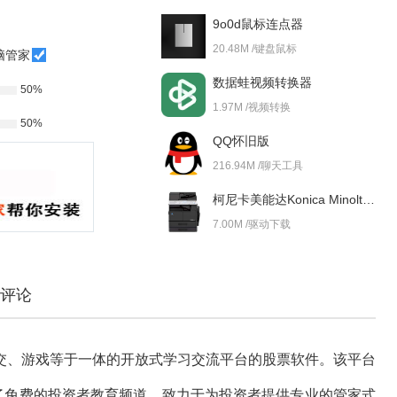
9o0d鼠标连点器
20.48M /键盘鼠标
脑管家
数据蛙视频转换器
50%
1.97M /视频转换
50%
QQ怀旧版
216.94M /聊天工具
柯尼卡美能达Konica Minolta bizhub 227i 驱动
7.00M /驱动下载
评论
交、游戏等于一体的开放式学习交流平台的股票软件。该平台
了免费的投资者教育频道，致力于为投资者提供专业的管家式