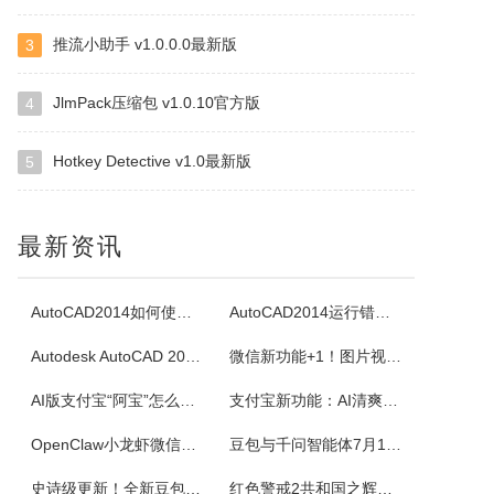
白金岛掼蛋
推流小助手 v1.0.0.0最新版
3
掼蛋是一种以华东为主，在淮安以及周边地区广为流传的扑克游戏，起源于江苏省淮安市，故又称淮安掼蛋，是由地方的扑克牌局跑得快和八十分发展演化而来。★★★游戏特色★★★经典掼蛋，正宗地道玩法劲爆体验，玩法多样超刺激组队PK，高手过招见真章电视独播，真人竞技挑战赛
JlmPack压缩包 v1.0.10官方版
4
腾讯桌球
Hotkey Detective v1.0最新版
5
《腾讯桌球》真人实时对战桌球手游，还原现实桌球玩法-8球、斯诺克、9球、血流玩法，简单流行的操作方式，绚丽的动画特效，配以真实的物理参数，精准的进球，激动人心的赛事。游戏设有1V1匹配、3人欢乐场、8人锦标赛、斯诺克、9球玩法、血流等玩法，玩家可以自由选择参与，并用自己精湛的技巧来获得丰厚的奖金。尖...
最新资讯
超级台球大师
《超级台球大师》是一款能成为荣耀王者的桌球游戏，排位赛的玩法真的太！爽！啦！游戏还原了真实的8球和斯诺克玩法，简单易上手的操作方式，真实的物理反馈，配以炫酷的动画特效，加上激动人心的赛事。我们在线上为广大球友准备了一个丰富多彩的桌球竞技世界。
AutoCAD2014如何使用图案填充
AutoCAD2014运行错误怎么办
Autodesk AutoCAD 2014安装教程
微信新功能+1！图片视频合并功能来了
佳能Canon imageFORCE C5150 驱动
佳能CanonimageFORCEC5150数码复合机驱动下载版本：v.3.40发布日期：2026年7月3日适用于：Windows10/Windows11系统。
AI版支付宝“阿宝”怎么用？右滑切换方法与内测邀请码获取指南
支付宝新功能：AI清爽版“阿宝”公测！
OpenClaw小龙虾微信接入教程：服务器部署、API Key配置
豆包与千问智能体7月15日下线！附3步完整数据备份与导出教程
佳能Canon imageFORCE C5170 驱动
史诗级更新！全新豆包视频通话功能来了
红色警戒2共和国之辉快捷键