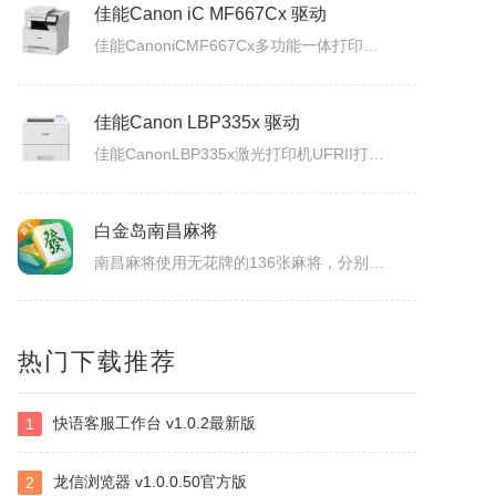
佳能Canon iC MF664Cdw 驱动
佳能CanoniCMF664Cdw多功能一体打印机驱动下载发布日期：2026年7月31日版本：UFRII打印机驱动程序－V3.40/ScanGear扫描驱动程序－V11.3.0.0适用于：Windows10/Windows11系统。
佳能Canon iC MF667Cx 驱动
佳能CanoniCMF667Cx多功能一体打印机驱动下载发布日期：2026年7月3日版本：UFRII打印机驱动程序－V3.40/ScanGear扫描驱动程序－V11.3.0.0适用于：Windows10/Windows11系统。
佳能Canon LBP335x 驱动
佳能CanonLBP335x激光打印机UFRII打印机驱动程序下载发布日期：2026年7月3日版本：3.400适用于：Windows10/Windows11系统。
白金岛南昌麻将
南昌麻将使用无花牌的136张麻将，分别为东、南、西、北，门风东者为庄家，其余均为旁家。每人手里抓13张牌，通过吃牌、碰牌、杠牌等方式，使手牌按照相关规定的牌型条件和牌。在游戏中对和牌没有要求，和牌者胜，被和牌者负，荒庄时计和局。南昌麻将特色：特色1：翻精是南昌麻将的最大特色，由于精在牌局中的万能搭配...
热门下载推荐
快语客服工作台 v1.0.2最新版
1
四块子
四块子又称走四块，是20世纪六七十年代流行语鲁西乡间地头的一个小游戏。棋盘由横竖各四条直线交叉构成，共16个棋点，双方各执四枚棋子区分敌我。对局时，棋子可沿直线每次移动一格，若己方两子与对方一子连成一线且线上无他子，则可吃掉该子，此规则称为小吃。当一方棋子被吃得只剩一枚时即为输。本软件将现实中的四块...
龙信浏览器 v1.0.0.50官方版
2