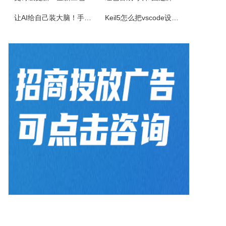
佳能CanonimageFORCEC5170数码复合机驱动下载版本：v.3.40发布日期：2026年7月3日适用于：Windows10/Windows11系统。
让AI给自己装大脑！手把手教你学会安装使用Agent Skill
Keil5怎么把vscode设置外部编辑器