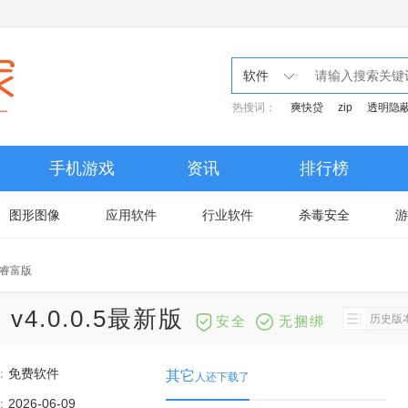
软件
热搜词：
爽快贷
zip
透明隐
手机游戏
资讯
排行榜
图形图像
应用软件
行业软件
杀毒安全
游
睿富版
.0.0.5最新版
历史版
安全
无捆绑
：
免费软件
其它
人还下载了
：
2026-06-09