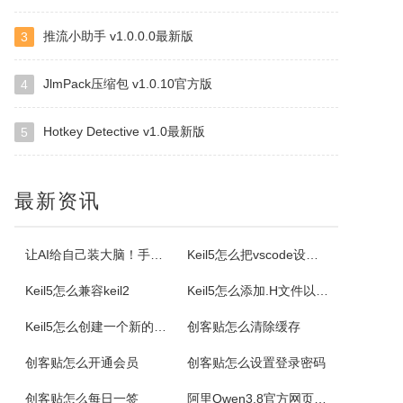
推流小助手 v1.0.0.0最新版
3
NirSoft SmartSniff
JlmPack压缩包 v1.0.10官方版
4
捕获通过网络适配器的TCP/IP数据包，并且可以以客户端和服务器之间的会话序列的形式查看所捕获取的数据。可以使用两种模式查看TCP/IP会话：ASCII模式（针对以文本为基础的协议，例如HTTP、SMTP，POP3和FTP。），十六进制转储模式（针对以非文本形式为基础的协议，例如DNS）。
Hotkey Detective v1.0最新版
5
Selteco Menu Maker
是一个专业级的网页菜单生成工具。中文支持较好。您不需要了解任何DTHML或JAVASCRIPT知识，简单的几步就可生成动态网页菜单。最主要的是，你可以随时修改随时预览，生成的。JS文件可嵌入任意一个网页中。你可以修改菜单背景颜色，字体颜色，子菜单项目。
最新资讯
格尔维一键建站软件
让AI给自己装大脑！手把手教你学会安装使用Agent Skill
Keil5怎么把vscode设置外部编辑器
通过软件可以建设网站，顶级域名2级域名全都一键生成。
Keil5怎么兼容keil2
Keil5怎么添加.H文件以及Keil5添加.H文件的方法
Offline Commander
Keil5怎么创建一个新的51单片机项目
创客贴怎么清除缓存
OfflineCommander是一个网页抓取工具，支持FILE、HTTP、HTTPS、FTP协议和Proxy，还可以对抓取回来的网页资料做关键字、网址、标题、内文、文件大小、格式、文件修改日期等检索设置。
创客贴怎么开通会员
创客贴怎么设置登录密码
创客贴怎么每日一签
阿里Qwen3.8官方网页版入口