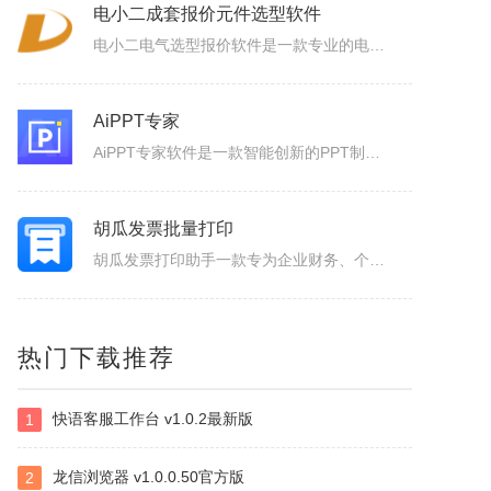
Property Cube
电小二成套报价元件选型软件
PropertyCube是一款很酷的而简单快速的更改文件名软件，可同时改变文件的三个属性（只读、隐藏、存档）、两个时间标志（修改和创建日期）、重命名还具有替换、插入、增加、删除等功能。另外，重命名特点，如预习、撤销、错误日志，和相同的名字命名都可以更改。
电小二电气选型报价软件是一款专业的电气元件选型软件，是利驰软件最新推出的一款客户端元件选型工具。电小二具有快速选型、查价、找样本、上手快的特点。电小二电气元件选型软件及元件库定期更新，永久免费。
AiPPT专家
AiPPT专家软件是一款智能创新的PPT制作工具，致力于为广大用户提供便捷、高效的PPT制作体验。作为一款人工智能助手，软件具备一键生成PPT、智能生成大纲、海量模板和素材可以选择以及文档后台管理等功能，让您轻松应对各种演示场景，提升工作效率。1.一键生成PPT：只需输入主题、关键词和要点，系统便会...
胡瓜发票批量打印
胡瓜发票打印助手一款专为企业财务、个体经营者设计的发票合并打印工具，支持OFD/PNG/PDF格式电子发票的批量导入与智能处理。用户可通过拖拽文件或一键添加实现快速导入，并自定义A4、A4-1-2-3-4/A5纸张的排版模板（如多张发票合并打印、清单自动适配），同时支持OFD转PDF格式，兼容性更强...
胡瓜批量重命名软件
热门下载推荐
胡瓜批量重命名软件是一款非常实用的的文件管理工具，软件功能强大，操作简单易用，支持Windows平台，并且兼容多种文件系统，支持批量修改文件名，提供批量修改文件名、提取文件名、新建文件夹等多种操作，满足用户多样化的需求，大大的提高工作效率，感兴趣的小伙伴赶快下载使用吧！胡瓜批量重命名软件功能1、批量...
快语客服工作台 v1.0.2最新版
1
博微电力建设工程计价通E2
龙信浏览器 v1.0.0.50官方版
2
博微电力建设工程计价通E2软件是一款专门辅助造价人员编制电力建设工程概预算、施工图预算综合单价法、招投标、施工结算造价文件的软件产品。