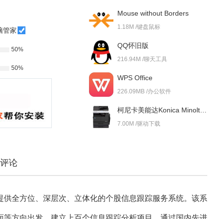
Mouse without Borders
1.18M /键盘鼠标
脑管家
QQ怀旧版
50%
216.94M /聊天工具
50%
WPS Office
226.09MB /办公软件
柯尼卡美能达Konica Minolta bizhub 227i 驱动
7.00M /驱动下载
评论
提供全方位、深层次、立体化的个股信息跟踪服务系统。该系
面等方向出发，建立上百个信息跟踪分析项目，通过国内先进