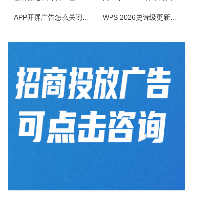
AiPPT专家软件是一款智能创新的PPT制作工具，致力于为广大用户提供便捷、高效的PPT制作体验。作为一款人工智能助手，软件具备一键生成PPT、智能生成大纲、海量模板和素材可以选择以及文档后台管理等功能，让您轻松应对各种演示场景，提升工作效率。1.一键生成PPT：只需输入主题、关键词和要点，系统便会...
APP开屏广告怎么关闭？3招彻底关闭跳转
WPS 2026史诗级更新！重构存储管理，深度融合AI应用