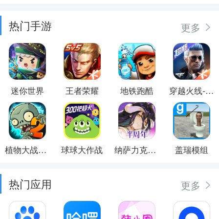
热门手游
更多
迷你世界
王者荣耀
地铁跑酷
穿越火线-枪战王者
植物大战僵尸2
球球大作战
纳萨力克之王
盖瑞模组
热门应用
更多