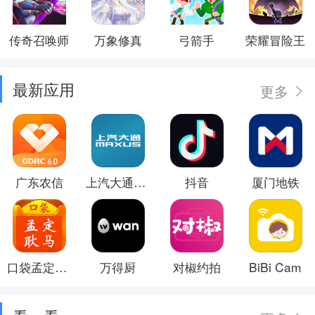
传奇召唤师
万象修真
弓箭手
荣耀冒险王
最新应用
更多
广东农信
上汽大通MAXUS
抖音
厦门地铁
口袋孟定耿马
万得厨
对椒约拍
BiBi Cam