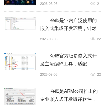
我订个明天早上的闹钟，它
2026-08-06
21
顶多回一段好的。为什么会
这样？因为AI，就是个只会
Keil5是业内广泛使用的
耍嘴皮子的书呆子。它脑子
嵌入式集成开发环境，针对
里有海量知识，但没有真正
ARM、51内核单片机提供编
2026-08-06
22
激发出来实力。而
译、调试、仿真一体化能
AgentSkill，就是给AI大脑装
力，代码编译稳定，调试工
Keil5官方版是嵌入式开
上的一双机械手，它真的能
具成熟，大量开源项目基于
发主流编译工具，适配
解决很多问题。1什么是
该平台开发。新项目需要单
STM32、51单片机等多款芯
AgentSkillSkill指...
2026-08-06
22
独下载对应芯片支持包，新
片，编辑器功能完善，支持
手配置难度较高，正版商业
在线调试、代码仿真，兼容
Keil5是ARM公司推出的
授权费用不菲，未授权版本
众多厂商芯片安装包。软件
专业嵌入式开发编译软件，
存在程序容量限制，适合硬
需要手动添加器件库，初次