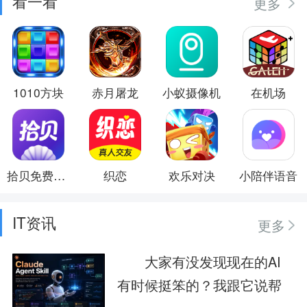
看一看
更多
1010方块
赤月屠龙
小蚁摄像机
在机场
拾贝免费小说
织恋
欢乐对决
小陪伴语音
IT资讯
更多
大家有没发现现在的AI
有时候挺笨的？我跟它说帮