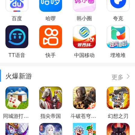
百度
哈啰
韩小圈
夸克
TT语音
快手
中国移动
埋堆堆
火爆新游
更多
同城游打大尖
指尖帝国
斗破苍穹：异火重燃
幻想之刃