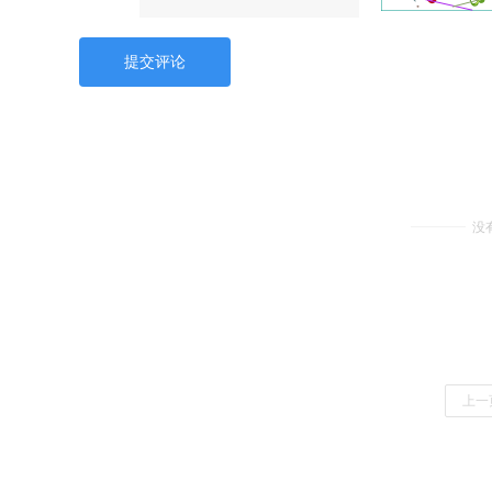
提交评论
没
上一