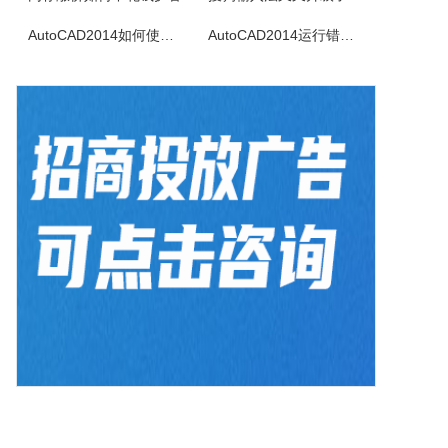
淘淘图片拼接之星是一款非常专业的图片拼接软件，软件界面简洁，操作简单易用，支持输出JPG、JPEG、PNG、GIF、BMP等常用图片格式，可以自由设置行列数、自定义排序、文字水印和图片水印添加、多种图像缩放重新取样插值算法，可以很好的满足用户对图片的拼接要求，大大的提高了工作效率，感兴趣的小伙伴赶快...
AutoCAD2014如何使用图案填充
AutoCAD2014运行错误怎么办