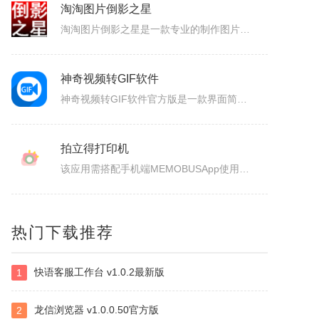
淘淘图片倒影之星
淘淘图片倒影之星是一款专业的制作图片倒影效果的软件。有了淘淘图片倒影之星，您可以快速方便地制作出专业级的图片倒影效果；支持批量处理，一次可以处理多张图片。有了淘淘图片倒影之星，您再也不需要为了做倒影效果而需要学习复杂的Photoshop了。很多时候摄影师为了拍摄倒影效果的图片，得费好大劲才行，虽然可...
神奇视频转GIF软件
神奇视频转GIF软件官方版是一款界面简约、使用便捷、功能出众的GIF动图制作工具。神奇视频转GIF软件官方版支持将视频、视频中的片段录制下来，之后再转换成GIF动图，同时还能够对动图进行滤镜的添加，给大家带来了不一样的感受。神奇视频转GIF软件软件简介神奇视频转GIF软件是一款简单、易用、高效的GI...
拍立得打印机
该应用需搭配手机端MEMOBUSApp使用全部功能主营AI电子拍立得、智能存储盒、可擦写电子相纸三大核心硬件。相机依托AI重塑照片质感，4寸大幅电子相纸支持重复擦写，耗材成本更低；配套DesktopMemoryBox实现照片极速传输、多人共享与家庭相册归档，线上可查看产品、参数与影像生态全流程方案。...
BlueScreenView
热门下载推荐
BlueScreenView是一款免费的Windows修复工具，专注于解析系统蓝屏时生成的内存转储文件(DumpFile)，通过可视化界面直观展示蓝屏原因、错误代码、关联驱动/模块等关键信息，无需专业编程知识，即可帮助普通用户定位蓝屏根源，也为技术人员提供高效的故障排查支持，对电脑版感兴趣的可以下载...
快语客服工作台 v1.0.2最新版
1
TotalMounter
KernSafeTotalMounter是一种先进的和强大的虚拟的CD/DVD-ROM光碟/RW光碟/内存仿真器，TotalMounter也是一个免费的全功能的iSCSI启动程序，虚拟磁盘仿真器。KernSafeTotalMounter还提供虚拟收件技术引入iSCSI启动程序和INetDisk客户，...
龙信浏览器 v1.0.0.50官方版
2