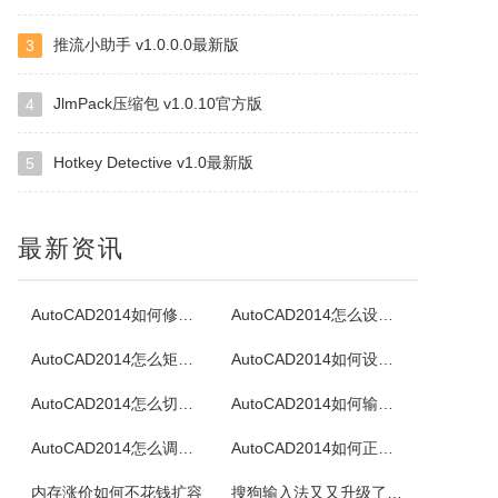
推流小助手 v1.0.0.0最新版
3
ZipCentral
容易使用的32位的ZIP解压缩工具，特色是能解压缩任何ZIP软件所压的ZIP文件，直接删除ZIP中的文件，测试ZIP文件是否损坏，支援文件名，可将EXE转成ZIP文件，或者ZIP文件转成EXE自解包文件等等，几乎一般ZIP压缩软件该有的功能它都有。
JlmPack压缩包 v1.0.10官方版
4
Hotkey Detective v1.0最新版
5
DVD Identifier
DVDPlusIdentifier是一款能够从DVD+R/W盘片读出某种独特盘片参数的程序，它是一款提供了与其它读取DVD-R/W介质参数软件相同功能的应用于DVD+R/W的程序。
最新资讯
Jihosoft ISO Maker
一款免费强大的ISO映像文件创建,解压和刻录工具，它可以创建一个ISO镜像文件，从ISO映像中提取内容，以及刻录ISO映像文件到DVD光盘。
AutoCAD2014如何修改标注文字
AutoCAD2014怎么设置透明度
AutoCAD2014怎么矩阵阵列
AutoCAD2014如何设置延伸图形
淘淘照片瘦身之星
AutoCAD2014怎么切换经典模式
AutoCAD2014如何输入文字
淘淘照片瘦身之星是专为网店卖家精心设计的一款照片瘦身批处理软件。本软件可以解决网店卖家快速、便捷、大批量处理所拍商品照片尺寸大的问题。它可以一次打开多张照片，事先设置好瘦身的参数，然后一键对所有照片批量进行智能瘦身操作。当您的网店每次发布新产品时，不断地把商品照片一张一张反反复复调整尺寸时，您是否感...
AutoCAD2014怎么调出工具栏
AutoCAD2014如何正确卸载
淘淘图片拼接之星
内存涨价如何不花钱扩容
搜狗输入法又又升级了！新增跨设备复制粘贴”，告别文件传输助手！