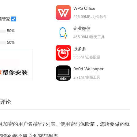
WPS Office
226.09MB /办公软件
脑管家
企业微信
50%
465.98M /聊天工具
50%
股多多
5.55M /证券股票
9o0d Wallpaper
2.71M /桌面工具
评论
且加密的用户名/密码 列表。使用密码保险箱，您所要做的就
访问您的整个用户名/密码列表。