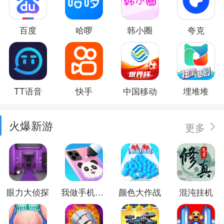
百度
哈啰
韩小圈
夸克
TT语音
快手
中国移动
埋堆堆
火爆新游
更多
眼力大侦探
我做手机壳特好看
颜色大作战
混沌挂机