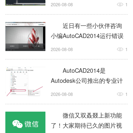
填充?今日为你们带来的文章
2026-08-08
1
是关于AutoCAD2014如何使
用图案填充的内容，还有不
近日有一些小伙伴咨询
清楚小伙伴和小编一起去学
小编AutoCAD2014运行错误
习一下吧。1.打开
怎么办?下面就为大家带来了
2026-08-08
1
AutoCAD2014这款软件，进
AutoCAD2014运行错误怎么
入AutoCAD2014的操作界
办的解决方法，有需要的小
AutoCAD2014是
面，如图所示：2.在该界面内
伙伴可以来了解了解哦。1.打
Autodesk公司推出的专业计
找到矩形选项，如图所示：3.
开控制面板，选择
算机辅助设计（CAD）软
点击矩...
2026-08-08
1
AutodeskAutoCAD2014。2.
件，广泛应用于机械、电
等AutodeskAutoCAD2014的
子、建筑、服装等多个工程
微信又双叒叕上新功能
安装程序加载完毕。3.选择添
与设计领域。作为行业标准
了！大家期待已久的图片视
加/...
工具之一，它提供了强大的