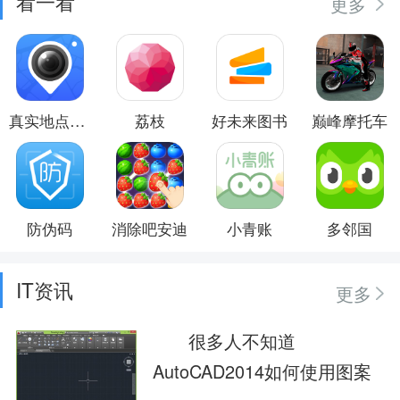
看一看
更多
真实地点水印相机
荔枝
好未来图书
巅峰摩托车
防伪码
消除吧安迪
小青账
多邻国
IT资讯
更多
很多人不知道
AutoCAD2014如何使用图案