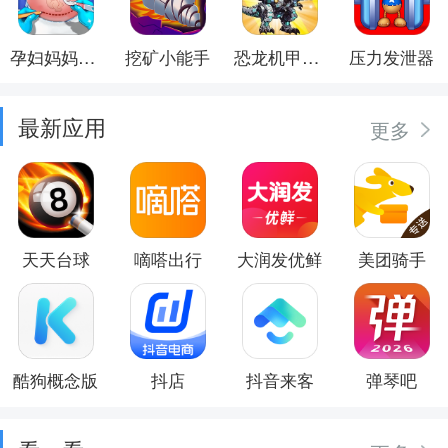
孕妇妈妈日记
挖矿小能手
恐龙机甲射手
压力发泄器
最新应用
更多
天天台球
嘀嗒出行
大润发优鲜
美团骑手
酷狗概念版
抖店
抖音来客
弹琴吧