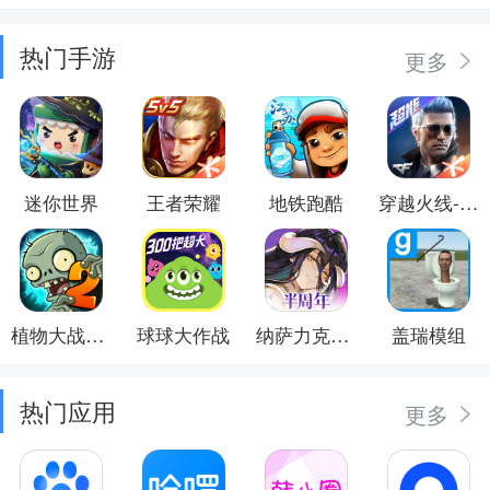
热门手游
更多
迷你世界
王者荣耀
地铁跑酷
穿越火线-枪战王者
植物大战僵尸2
球球大作战
纳萨力克之王
盖瑞模组
热门应用
更多