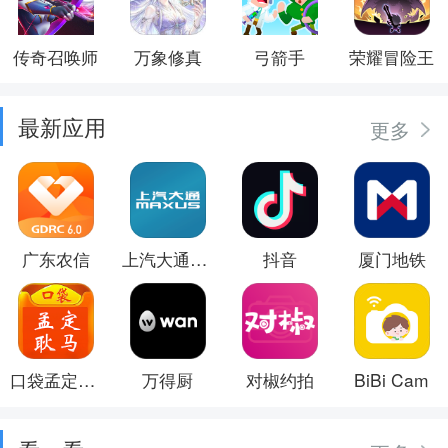
传奇召唤师
万象修真
弓箭手
荣耀冒险王
最新应用
更多
广东农信
上汽大通MAXUS
抖音
厦门地铁
口袋孟定耿马
万得厨
对椒约拍
BiBi Cam