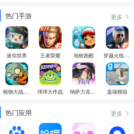
热门手游
更多
迷你世界
王者荣耀
地铁跑酷
穿越火线-枪战王者
植物大战僵尸2
球球大作战
纳萨力克之王
盖瑞模组
热门应用
更多