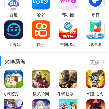
百度
哈啰
韩小圈
夸克
TT语音
快手
中国移动
埋堆堆
火爆新游
更多
同城游打大尖
指尖帝国
斗破苍穹：异火重燃
幻想之刃