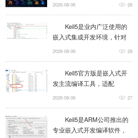
我订个明天早上的闹钟，它
2026-08-06
26
顶多回一段好的。为什么会
这样？因为AI，就是个只会
Keil5是业内广泛使用的
耍嘴皮子的书呆子。它脑子
嵌入式集成开发环境，针对
里有海量知识，但没有真正
ARM、51内核单片机提供编
2026-08-06
28
激发出来实力。而
译、调试、仿真一体化能
AgentSkill，就是给AI大脑装
力，代码编译稳定，调试工
Keil5官方版是嵌入式开
上的一双机械手，它真的能
具成熟，大量开源项目基于
发主流编译工具，适配
解决很多问题。1什么是
该平台开发。新项目需要单
STM32、51单片机等多款芯
AgentSkillSkill指...
2026-08-06
27
独下载对应芯片支持包，新
片，编辑器功能完善，支持
手配置难度较高，正版商业
在线调试、代码仿真，兼容
Keil5是ARM公司推出的
授权费用不菲，未授权版本
众多厂商芯片安装包。软件
专业嵌入式开发编译软件，
存在程序容量限制，适合硬
需要手动添加器件库，初次