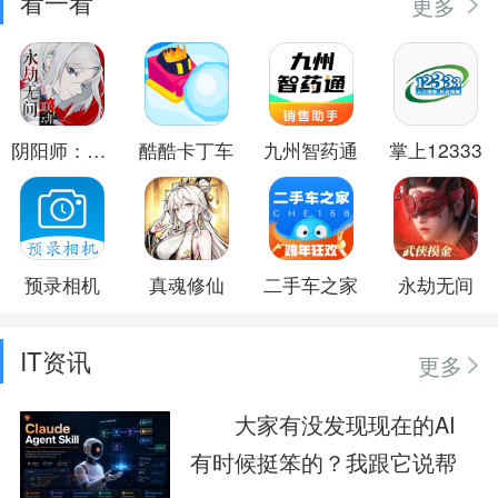
看一看
更多
阴阳师：百闻牌
酷酷卡丁车
九州智药通
掌上12333
预录相机
真魂修仙
二手车之家
永劫无间
IT资讯
更多
大家有没发现现在的AI
有时候挺笨的？我跟它说帮