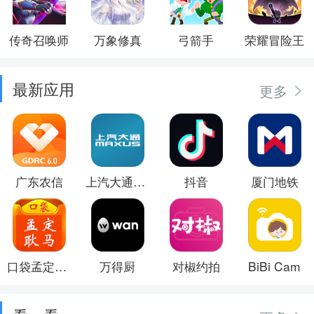
传奇召唤师
万象修真
弓箭手
荣耀冒险王
最新应用
更多
广东农信
上汽大通MAXUS
抖音
厦门地铁
口袋孟定耿马
万得厨
对椒约拍
BiBi Cam