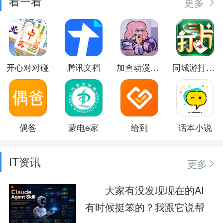
看一看
更多
开心对对碰
腾讯文档
加查动漫俱乐部
同城游打三片
偶爸
蒙电e家
给到
话本小说
IT资讯
更多
大家有没发现现在的AI
有时候挺笨的？我跟它说帮