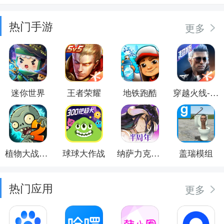
热门手游
更多
迷你世界
王者荣耀
地铁跑酷
穿越火线-枪战王者
植物大战僵尸2
球球大作战
纳萨力克之王
盖瑞模组
热门应用
更多