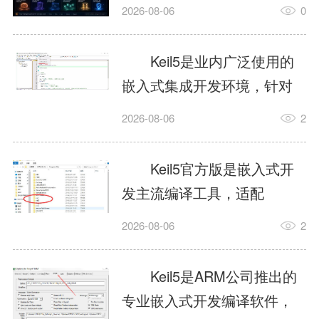
我订个明天早上的闹钟，它
2026-08-06
0
顶多回一段好的。为什么会
这样？因为AI，就是个只会
Keil5是业内广泛使用的
耍嘴皮子的书呆子。它脑子
嵌入式集成开发环境，针对
里有海量知识，但没有真正
ARM、51内核单片机提供编
2026-08-06
2
激发出来实力。而
译、调试、仿真一体化能
AgentSkill，就是给AI大脑装
力，代码编译稳定，调试工
Keil5官方版是嵌入式开
上的一双机械手，它真的能
具成熟，大量开源项目基于
发主流编译工具，适配
解决很多问题。1什么是
该平台开发。新项目需要单
STM32、51单片机等多款芯
AgentSkillSkill指...
2026-08-06
2
独下载对应芯片支持包，新
片，编辑器功能完善，支持
手配置难度较高，正版商业
在线调试、代码仿真，兼容
Keil5是ARM公司推出的
授权费用不菲，未授权版本
众多厂商芯片安装包。软件
专业嵌入式开发编译软件，
存在程序容量限制，适合硬
需要手动添加器件库，初次