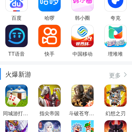
百度
哈啰
韩小圈
夸克
TT语音
快手
中国移动
埋堆堆
火爆新游
更多
同城游打大尖
指尖帝国
斗破苍穹：异火重燃
幻想之刃