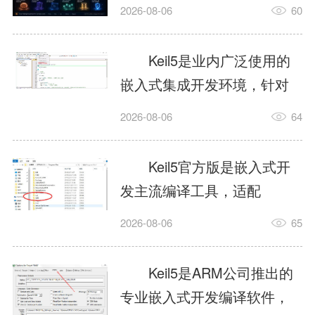
我订个明天早上的闹钟，它
2026-08-06
60
顶多回一段好的。为什么会
这样？因为AI，就是个只会
Keil5是业内广泛使用的
耍嘴皮子的书呆子。它脑子
嵌入式集成开发环境，针对
里有海量知识，但没有真正
ARM、51内核单片机提供编
2026-08-06
64
激发出来实力。而
译、调试、仿真一体化能
AgentSkill，就是给AI大脑装
力，代码编译稳定，调试工
Keil5官方版是嵌入式开
上的一双机械手，它真的能
具成熟，大量开源项目基于
发主流编译工具，适配
解决很多问题。1什么是
该平台开发。新项目需要单
STM32、51单片机等多款芯
AgentSkillSkill指...
2026-08-06
65
独下载对应芯片支持包，新
片，编辑器功能完善，支持
手配置难度较高，正版商业
在线调试、代码仿真，兼容
Keil5是ARM公司推出的
授权费用不菲，未授权版本
众多厂商芯片安装包。软件
专业嵌入式开发编译软件，
存在程序容量限制，适合硬
需要手动添加器件库，初次