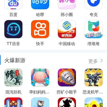
百度
哈啰
韩小圈
夸克
TT语音
快手
中国移动
埋堆堆
火爆新游
更多
混沌挂机
孕妇妈妈日记
挖矿小能手
恐龙机甲射手