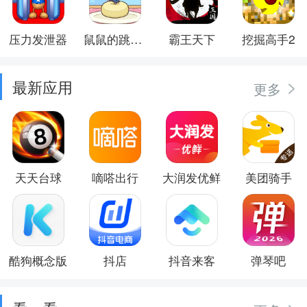
压力发泄器
鼠鼠的跳跃冒险
霸王天下
挖掘高手2
最新应用
更多
天天台球
嘀嗒出行
大润发优鲜
美团骑手
酷狗概念版
抖店
抖音来客
弹琴吧