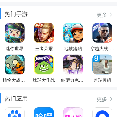
热门手游
更多
迷你世界
王者荣耀
地铁跑酷
穿越火线-枪战王者
植物大战僵尸2
球球大作战
纳萨力克之王
盖瑞模组
热门应用
更多