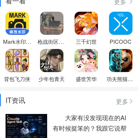
看一看
更多
Mark水印相机
枪战街区乱斗
三千幻世
PICOOC
背包飞刀侠
少年包青天
盛世芳华
功夫熊猫：神龙大侠
IT资讯
更多
大家有没发现现在的AI
有时候挺笨的？我跟它说帮