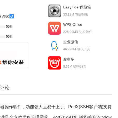
Easyhider保险箱
33.12M /加密解密
脑管家
WPS Office
50%
226.09MB /办公软件
50%
企业微信
465.98M /聊天工具
股多多
5.55M /证券股票
评论
操作软件，功能强大且易于上手。PortX(SSH客户端)支持
方位远程管理需求。PortX(SSH客户端)兼容Window