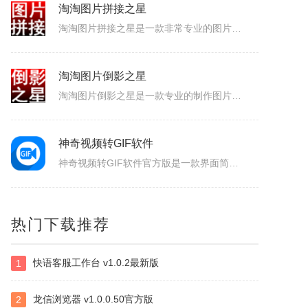
淘淘图片拼接之星
淘淘图片拼接之星是一款非常专业的图片拼接软件，软件界面简洁，操作简单易用，支持输出JPG、JPEG、PNG、GIF、BMP等常用图片格式，可以自由设置行列数、自定义排序、文字水印和图片水印添加、多种图像缩放重新取样插值算法，可以很好的满足用户对图片的拼接要求，大大的提高了工作效率，感兴趣的小伙伴赶快...
淘淘图片倒影之星
淘淘图片倒影之星是一款专业的制作图片倒影效果的软件。有了淘淘图片倒影之星，您可以快速方便地制作出专业级的图片倒影效果；支持批量处理，一次可以处理多张图片。有了淘淘图片倒影之星，您再也不需要为了做倒影效果而需要学习复杂的Photoshop了。很多时候摄影师为了拍摄倒影效果的图片，得费好大劲才行，虽然可...
神奇视频转GIF软件
神奇视频转GIF软件官方版是一款界面简约、使用便捷、功能出众的GIF动图制作工具。神奇视频转GIF软件官方版支持将视频、视频中的片段录制下来，之后再转换成GIF动图，同时还能够对动图进行滤镜的添加，给大家带来了不一样的感受。神奇视频转GIF软件软件简介神奇视频转GIF软件是一款简单、易用、高效的GI...
拍立得打印机
热门下载推荐
该应用需搭配手机端MEMOBUSApp使用全部功能主营AI电子拍立得、智能存储盒、可擦写电子相纸三大核心硬件。相机依托AI重塑照片质感，4寸大幅电子相纸支持重复擦写，耗材成本更低；配套DesktopMemoryBox实现照片极速传输、多人共享与家庭相册归档，线上可查看产品、参数与影像生态全流程方案。...
快语客服工作台 v1.0.2最新版
1
BlueScreenView
BlueScreenView是一款免费的Windows修复工具，专注于解析系统蓝屏时生成的内存转储文件(DumpFile)，通过可视化界面直观展示蓝屏原因、错误代码、关联驱动/模块等关键信息，无需专业编程知识，即可帮助普通用户定位蓝屏根源，也为技术人员提供高效的故障排查支持，对电脑版感兴趣的可以下载...
龙信浏览器 v1.0.0.50官方版
2