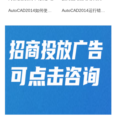
淘淘照片瘦身之星是专为网店卖家精心设计的一款照片瘦身批处理软件。本软件可以解决网店卖家快速、便捷、大批量处理所拍商品照片尺寸大的问题。它可以一次打开多张照片，事先设置好瘦身的参数，然后一键对所有照片批量进行智能瘦身操作。当您的网店每次发布新产品时，不断地把商品照片一张一张反反复复调整尺寸时，您是否感...
AutoCAD2014如何使用图案填充
AutoCAD2014运行错误怎么办