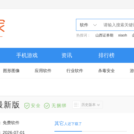
软件
热搜词：
山西证券期
xiaoh
手机游戏
资讯
排行榜
图形图像
应用软件
行业软件
杀毒安全
游
4最新版
历史版本
安全
无捆绑
：
免费软件
其它
人还下载了
：
2026-07-01