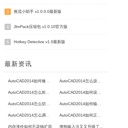
推流小助手 v1.0.0.0最新版
3
TotalMounter
KernSafeTotalMounter是一种先进的和强大的虚拟的CD/DVD-ROM光碟/RW光碟/内存仿真器，TotalMounter也是一个免费的全功能的iSCSI启动程序，虚拟磁盘仿真器。KernSafeTotalMounter还提供虚拟收件技术引入iSCSI启动程序和INetDisk客户，...
JlmPack压缩包 v1.0.10官方版
4
Hotkey Detective v1.0最新版
5
ZipCentral
容易使用的32位的ZIP解压缩工具，特色是能解压缩任何ZIP软件所压的ZIP文件，直接删除ZIP中的文件，测试ZIP文件是否损坏，支援文件名，可将EXE转成ZIP文件，或者ZIP文件转成EXE自解包文件等等，几乎一般ZIP压缩软件该有的功能它都有。
最新资讯
DVD Identifier
DVDPlusIdentifier是一款能够从DVD+R/W盘片读出某种独特盘片参数的程序，它是一款提供了与其它读取DVD-R/W介质参数软件相同功能的应用于DVD+R/W的程序。
AutoCAD2014如何修改标注文字
AutoCAD2014怎么设置透明度
AutoCAD2014怎么矩阵阵列
AutoCAD2014如何设置延伸图形
Jihosoft ISO Maker
AutoCAD2014怎么切换经典模式
AutoCAD2014如何输入文字
一款免费强大的ISO映像文件创建,解压和刻录工具，它可以创建一个ISO镜像文件，从ISO映像中提取内容，以及刻录ISO映像文件到DVD光盘。
AutoCAD2014怎么调出工具栏
AutoCAD2014如何正确卸载
淘淘照片瘦身之星
内存涨价如何不花钱扩容
搜狗输入法又又升级了！新增跨设备复制粘贴”，告别文件传输助手！