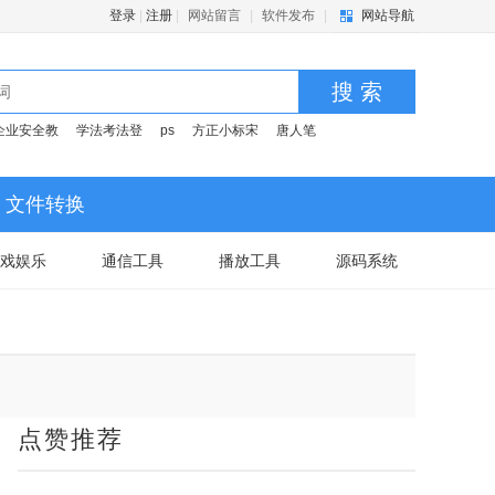
登录
|
注册
|
网站留言
|
软件发布
|
网站导航
搜 索
企业安全教
学法考法登
ps
方正小标宋
唐人笔
文件转换
戏娱乐
通信工具
播放工具
源码系统
点赞推荐