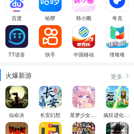
百度
哈啰
韩小圈
夸克
TT语音
快手
中国移动
埋堆堆
火爆新游
更多
仙命决
长安幻想
星梦少女换装
疯狂进化防卫战