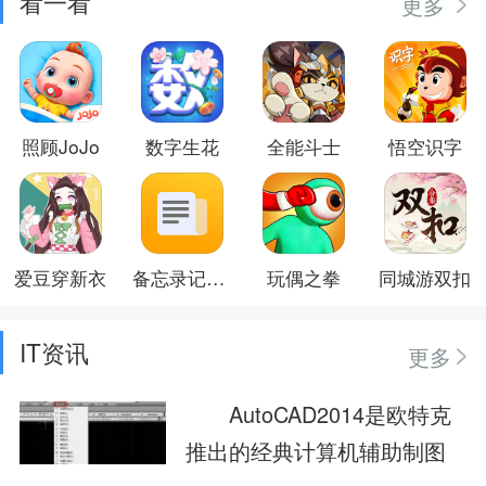
看一看
更多
照顾JoJo
数字生花
全能斗士
悟空识字
爱豆穿新衣
备忘录记事本
玩偶之拳
同城游双扣
IT资讯
更多
AutoCAD2014是欧特克
推出的经典计算机辅助制图