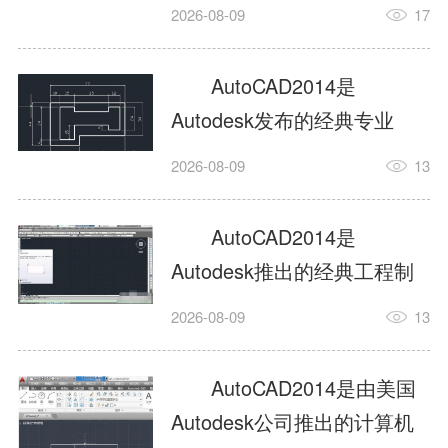
工具，主打稳定2D施工图绘
2026-08-09
17
制与轻量化三维建模，适配
建筑、机械、室内、市政多
AutoCAD2014是
行业工程设计。版本新增图
Autodesk发布的经典专业
纸标签页、实景地理地图、
CAD制图设计软件，是工程
2026-08-09
13
协同设计交流模块，优化命
设计领域使用率极高的老牌
令行智能纠错与图层批量管
绘图工具。软件专注精准二
AutoCAD2014是
理，支持Win8触屏操作、点
维绘图、图纸编辑、参数化
Autodesk推出的经典工程制
云扫描数据导入，兼容各类
设计及基础三维建模，广泛
图设计软件，主打高效精准
DWG图纸格式，文件互通...
2026-08-09
13
应用于建筑设计、机械制
的二维工程绘图与基础三维
造、土木工程、室内设计等
建模作业，适配建筑、机
AutoCAD2014是由美国
多个行业。软件优化绘图流
械、市政、室内设计等多行
Autodesk公司推出的计算机
畅度与文件兼容性，支持参
业场景。软件优化运行机制