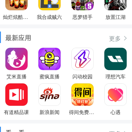
灿烂炫酷模拟器
我合成贼六
恶梦猎手
放置江湖
最新应用
更多
艾米直播
蜜疯直播
闪动校园
理想汽车
有道精品课
新浪新闻
得间免费小说
心遇