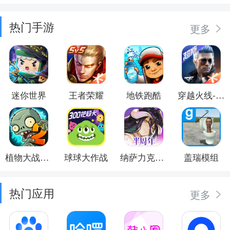
热门手游
更多
迷你世界
王者荣耀
地铁跑酷
穿越火线-枪战王者
植物大战僵尸2
球球大作战
纳萨力克之王
盖瑞模组
热门应用
更多