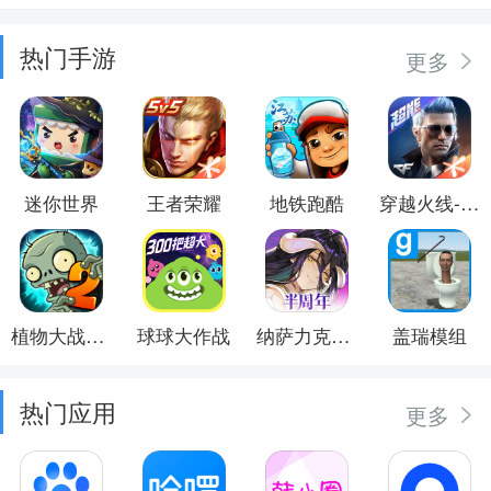
热门手游
更多
迷你世界
王者荣耀
地铁跑酷
穿越火线-枪战王者
植物大战僵尸2
球球大作战
纳萨力克之王
盖瑞模组
热门应用
更多