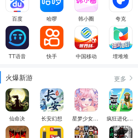
百度
哈啰
韩小圈
夸克
TT语音
快手
中国移动
埋堆堆
火爆新游
更多
仙命决
长安幻想
星梦少女换装
疯狂进化防卫战