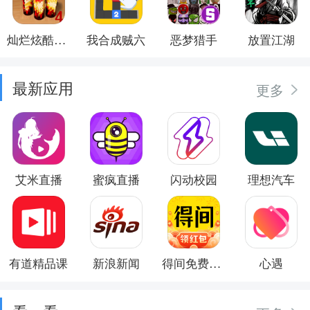
灿烂炫酷模拟器
我合成贼六
恶梦猎手
放置江湖
最新应用
更多
艾米直播
蜜疯直播
闪动校园
理想汽车
有道精品课
新浪新闻
得间免费小说
心遇