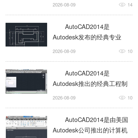
工具，主打稳定2D施工图绘
2026-08-09
14
制与轻量化三维建模，适配
建筑、机械、室内、市政多
AutoCAD2014是
行业工程设计。版本新增图
Autodesk发布的经典专业
纸标签页、实景地理地图、
CAD制图设计软件，是工程
2026-08-09
10
协同设计交流模块，优化命
设计领域使用率极高的老牌
令行智能纠错与图层批量管
绘图工具。软件专注精准二
AutoCAD2014是
理，支持Win8触屏操作、点
维绘图、图纸编辑、参数化
Autodesk推出的经典工程制
云扫描数据导入，兼容各类
设计及基础三维建模，广泛
图设计软件，主打高效精准
DWG图纸格式，文件互通...
2026-08-09
10
应用于建筑设计、机械制
的二维工程绘图与基础三维
造、土木工程、室内设计等
建模作业，适配建筑、机
AutoCAD2014是由美国
多个行业。软件优化绘图流
械、市政、室内设计等多行
Autodesk公司推出的计算机
畅度与文件兼容性，支持参
业场景。软件优化运行机制