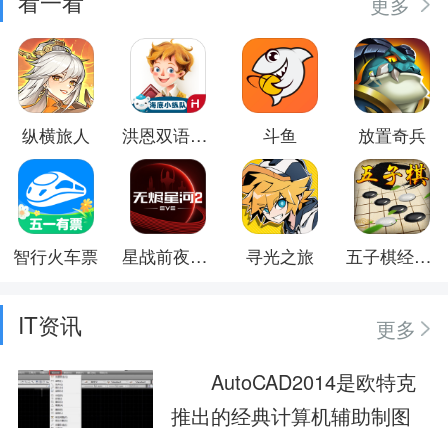
看一看
更多
纵横旅人
洪恩双语绘本
斗鱼
放置奇兵
智行火车票
星战前夜：无烬星河
寻光之旅
五子棋经典版
IT资讯
更多
AutoCAD2014是欧特克
推出的经典计算机辅助制图