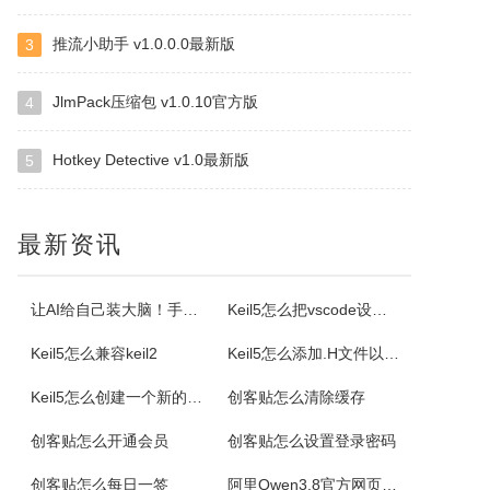
小云
小云是一款提供移动端与PC端文件传输连通的应用软件。可以将您家里的PC变为您手机可以随处访问的云存储（网盘）。您可以在外出时，随时随地方便的登录并且上传下载您需要的任何照片、音乐、视频或者其它文件。
推流小助手 v1.0.0.0最新版
3
JlmPack压缩包 v1.0.10官方版
4
云诺
云诺网盘官方版是一款简洁实用、轻松上手的免费云服务软件，云诺网盘官方版能完美地实现身为云最基本的存储和同步功能，还能让用户方便极速的传送文件。云诺的最大价值，就是帮助用户节省时间。云诺是国内第一款真正的跨平台云服务，拥有专利待审的即时推送、增量同步等高端技术。云诺网盘软件特色1、文件链接功能：您可以...
Hotkey Detective v1.0最新版
5
NetStumbler
最新资讯
NetStumbler是Windows平台下最著名的查找无线接入点的免费工具，NetStumbler支持PCMCIA无线网卡，还支持全球GPS卫星定位系统。NetStumbler支持服务集识别符(SSID)、无线加密协议(WiredEquivalentPrivacy-WEP)、开放式认证、共享密码认...
让AI给自己装大脑！手把手教你学会安装使用Agent Skill
Keil5怎么把vscode设置外部编辑器
Blaze MediaPro
Keil5怎么兼容keil2
Keil5怎么添加.H文件以及Keil5添加.H文件的方法
BlazeMediaPro是一款造型新颖，功能齐全的多媒体工具，它支持几乎所有的音频、视频格式及其播放列表（MP3、MP2、ASF、MPG、MPEG、MPE、AVI、WMA、WMV、VIV、MOV、QT、WAV、CDA、DAT、ASX、WAX、M3U、WVX、MIDI、AIFF、AU、SND），能进...
Keil5怎么创建一个新的51单片机项目
创客贴怎么清除缓存
ColorSPY
创客贴怎么开通会员
创客贴怎么设置登录密码
ColorSPY是一款专业实用的屏幕取色与色码转换工具，用于屏幕任意颜色提取、色码转换与颜色管理，支持多种常用色码格式，广泛应用于网页设计、平面绘图、编程开发等场景。取色精准快速，能轻松获取屏幕任意位置的颜色信息。ColorSPY功能1.实时屏幕取色，鼠标悬停即可获取屏幕任意位置颜色，无需复杂操作。...
创客贴怎么每日一签
阿里Qwen3.8官方网页版入口