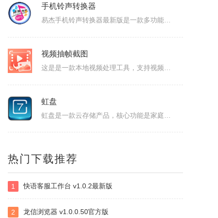
易杰dvd转flv转换器
易杰dvd转flv转换器最新版是一款dvd格式转flv格式的应用工具，易杰dvd转flv转换器官方版支持高质量的把DVD光盘转换输出Flash的FLV、SWF、F4V和AVI、VCD、SVCD、WMV等视频格式，易杰dvd转flv转换器还可以把多个片段合并成一个DVD标题/音节。软件特色1、易杰dv...
手机铃声转换器
易杰手机铃声转换器最新版是一款多功能的手机铃声转换软件，易杰手机铃声转换器官方版软件具有强大的音频转换功能，同时还支持视频文件格式转换，易杰手机铃声转换器支持目前所有流行的音、视频文件格式，如：MP3/MP2/OGG/APE/WAV/WMA/等，且转换简单、快速。易杰手机铃声转换器基本简介易杰手机铃...
视频抽帧截图
这是是一款本地视频处理工具，支持视频单帧无损导出、视频截图、批量抽帧、视频裁剪、视频拼接和视频变速，素材在本机处理，文件无需上传，适合从视频中提取关键画面、整理多张原图或快速处理视频片段。视频抽帧：播放并定位到目标画面，显示当前帧号，支持上一帧、下一帧微调，一键导出单张PNG无损原图。视频批量抽帧截...
虹盘
虹盘是一款云存储产品，核心功能是家庭数据的在线管理、备份、同步、分享，主要特点是家庭成员既可以共同管理家庭内的共享数据，也可以管理自身的个人数据，并且具有消息推送、好友管理、文件外链、多账号登录、日志管理等其他功能，拥有web、pc、android、ios等多个客户端，是云时代家庭数据的管理平台。
热门下载推荐
ImapBox邮箱网盘
快语客服工作台 v1.0.2最新版
1
ImapBox是一款高安全性的纯单机版邮箱云存储软件。ImapBox仅和您的email所在的全球各大邮局服务商进行数据上传和下载通讯（Imap全球标准通讯协议）。ImapBox本身并不提供给您任何数据存储空间。您的存储空间属于您自已的邮箱空间的总和。iMapBox内置了强大的数据检索引擎，文件高速同...
龙信浏览器 v1.0.0.50官方版
2