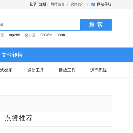
登录
|
注册
|
网站留言
|
软件发布
|
网站导航
搜 索
启富
mp288
亿方云
GXWor
9o0b
文件转换
戏娱乐
通信工具
播放工具
源码系统
点赞推荐