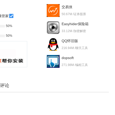
交易侠
50.67M /证券股票
脑管家
Easyhider保险箱
50%
33.12M /加密解密
50%
QQ怀旧版
216.94M /聊天工具
dopsoft
271.98M /编程工具
评论