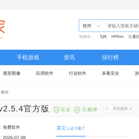
软件
热搜词：
飞鸽
HPDes
汇通
手机游戏
资讯
排行榜
图形图像
应用软件
行业软件
杀毒安全
游
N 驱动
v2.5.4官方版
历史版本
安全
无捆绑
：
免费软件
其它
人还下载了
：
2026-07-08