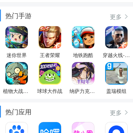
热门手游
更多
迷你世界
王者荣耀
地铁跑酷
穿越火线-枪战王者
植物大战僵尸2
球球大作战
纳萨力克之王
盖瑞模组
热门应用
更多