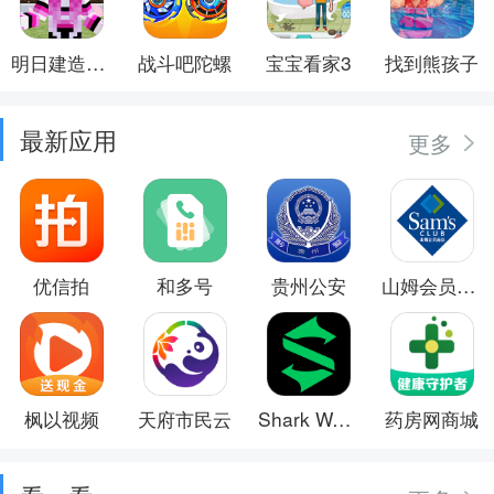
明日建造大师
战斗吧陀螺
宝宝看家3
找到熊孩子
最新应用
更多
优信拍
和多号
贵州公安
山姆会员商店
枫以视频
天府市民云
Shark Wear
药房网商城