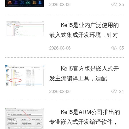
我订个明天早上的闹钟，它
2026-08-06
35
顶多回一段好的。为什么会
这样？因为AI，就是个只会
Keil5是业内广泛使用的
耍嘴皮子的书呆子。它脑子
嵌入式集成开发环境，针对
里有海量知识，但没有真正
ARM、51内核单片机提供编
2026-08-06
35
激发出来实力。而
译、调试、仿真一体化能
AgentSkill，就是给AI大脑装
力，代码编译稳定，调试工
Keil5官方版是嵌入式开
上的一双机械手，它真的能
具成熟，大量开源项目基于
发主流编译工具，适配
解决很多问题。1什么是
该平台开发。新项目需要单
STM32、51单片机等多款芯
AgentSkillSkill指...
2026-08-06
34
独下载对应芯片支持包，新
片，编辑器功能完善，支持
手配置难度较高，正版商业
在线调试、代码仿真，兼容
Keil5是ARM公司推出的
授权费用不菲，未授权版本
众多厂商芯片安装包。软件
专业嵌入式开发编译软件，
存在程序容量限制，适合硬
需要手动添加器件库，初次