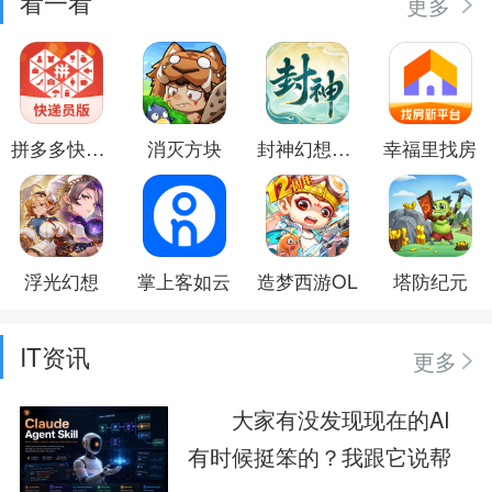
看一看
更多
拼多多快递员版
消灭方块
封神幻想世界
幸福里找房
浮光幻想
掌上客如云
造梦西游OL
塔防纪元
IT资讯
更多
大家有没发现现在的AI
有时候挺笨的？我跟它说帮