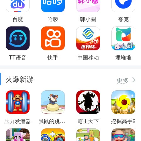
百度
哈啰
韩小圈
夸克
TT语音
快手
中国移动
埋堆堆
火爆新游
更多
压力发泄器
鼠鼠的跳跃冒险
霸王天下
挖掘高手2