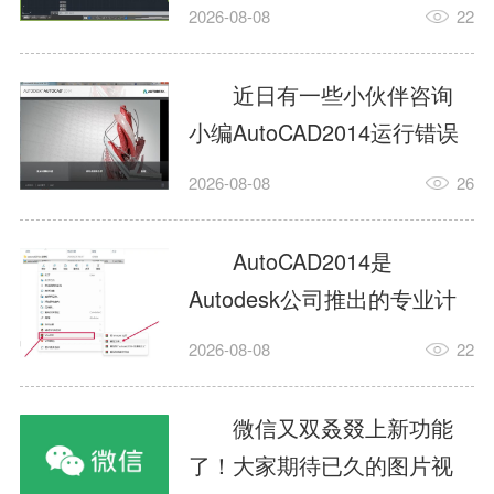
填充?今日为你们带来的文章
2026-08-08
22
是关于AutoCAD2014如何使
用图案填充的内容，还有不
近日有一些小伙伴咨询
清楚小伙伴和小编一起去学
小编AutoCAD2014运行错误
习一下吧。1.打开
怎么办?下面就为大家带来了
2026-08-08
26
AutoCAD2014这款软件，进
AutoCAD2014运行错误怎么
入AutoCAD2014的操作界
办的解决方法，有需要的小
AutoCAD2014是
面，如图所示：2.在该界面内
伙伴可以来了解了解哦。1.打
Autodesk公司推出的专业计
找到矩形选项，如图所示：3.
开控制面板，选择
算机辅助设计（CAD）软
点击矩...
2026-08-08
22
AutodeskAutoCAD2014。2.
件，广泛应用于机械、电
等AutodeskAutoCAD2014的
子、建筑、服装等多个工程
微信又双叒叕上新功能
安装程序加载完毕。3.选择添
与设计领域。作为行业标准
了！大家期待已久的图片视
加/...
工具之一，它提供了强大的