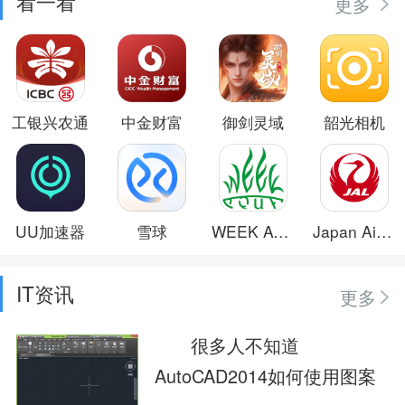
看一看
更多
工银兴农通
中金财富
御剑灵域
韶光相机
UU加速器
雪球
WEEK AQUA
Japan Airlines
IT资讯
更多
很多人不知道
AutoCAD2014如何使用图案