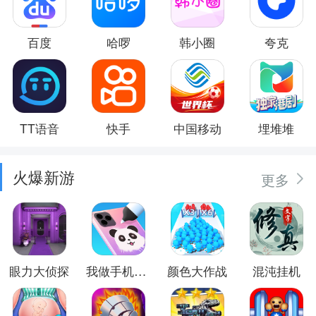
百度
哈啰
韩小圈
夸克
TT语音
快手
中国移动
埋堆堆
火爆新游
更多
眼力大侦探
我做手机壳特好看
颜色大作战
混沌挂机