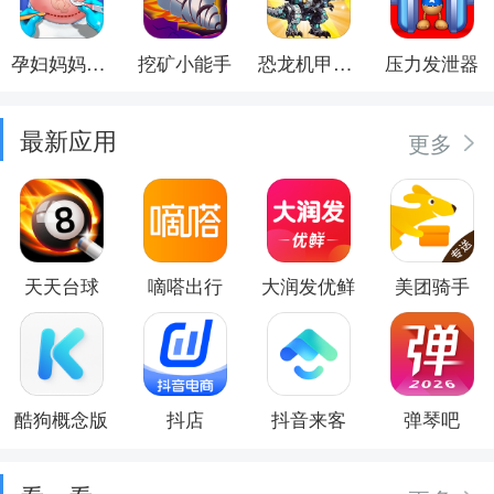
孕妇妈妈日记
挖矿小能手
恐龙机甲射手
压力发泄器
最新应用
更多
天天台球
嘀嗒出行
大润发优鲜
美团骑手
酷狗概念版
抖店
抖音来客
弹琴吧