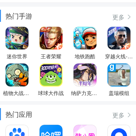
热门手游
更多
迷你世界
王者荣耀
地铁跑酷
穿越火线-枪战王者
植物大战僵尸2
球球大作战
纳萨力克之王
盖瑞模组
热门应用
更多