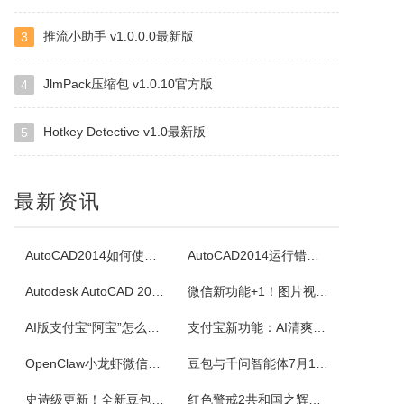
推流小助手 v1.0.0.0最新版
3
四块子
四块子又称走四块，是20世纪六七十年代流行语鲁西乡间地头的一个小游戏。棋盘由横竖各四条直线交叉构成，共16个棋点，双方各执四枚棋子区分敌我。对局时，棋子可沿直线每次移动一格，若己方两子与对方一子连成一线且线上无他子，则可吃掉该子，此规则称为小吃。当一方棋子被吃得只剩一枚时即为输。本软件将现实中的四块...
JlmPack压缩包 v1.0.10官方版
4
Hotkey Detective v1.0最新版
5
白金岛掼蛋
掼蛋是一种以华东为主，在淮安以及周边地区广为流传的扑克游戏，起源于江苏省淮安市，故又称淮安掼蛋，是由地方的扑克牌局跑得快和八十分发展演化而来。★★★游戏特色★★★经典掼蛋，正宗地道玩法劲爆体验，玩法多样超刺激组队PK，高手过招见真章电视独播，真人竞技挑战赛
最新资讯
腾讯桌球
《腾讯桌球》真人实时对战桌球手游，还原现实桌球玩法-8球、斯诺克、9球、血流玩法，简单流行的操作方式，绚丽的动画特效，配以真实的物理参数，精准的进球，激动人心的赛事。游戏设有1V1匹配、3人欢乐场、8人锦标赛、斯诺克、9球玩法、血流等玩法，玩家可以自由选择参与，并用自己精湛的技巧来获得丰厚的奖金。尖...
AutoCAD2014如何使用图案填充
AutoCAD2014运行错误怎么办
Autodesk AutoCAD 2014安装教程
微信新功能+1！图片视频合并功能来了
超级台球大师
AI版支付宝“阿宝”怎么用？右滑切换方法与内测邀请码获取指南
支付宝新功能：AI清爽版“阿宝”公测！
《超级台球大师》是一款能成为荣耀王者的桌球游戏，排位赛的玩法真的太！爽！啦！游戏还原了真实的8球和斯诺克玩法，简单易上手的操作方式，真实的物理反馈，配以炫酷的动画特效，加上激动人心的赛事。我们在线上为广大球友准备了一个丰富多彩的桌球竞技世界。
OpenClaw小龙虾微信接入教程：服务器部署、API Key配置
豆包与千问智能体7月15日下线！附3步完整数据备份与导出教程
佳能Canon imageFORCE C5150 驱动
史诗级更新！全新豆包视频通话功能来了
红色警戒2共和国之辉快捷键