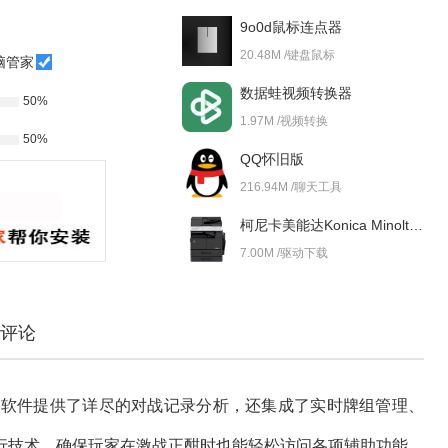
9o0d鼠标连点器
20.48M /键盘鼠标
脑管家
数据蛙视频转换器
50%
1.97M /视频转换
50%
QQ怀旧版
216.94M /聊天工具
柯尼卡美能达Konica Minolta bizhub 227i 驱动
7.00M /驱动下载
评论
牌器，软件提供了详尽的对战记录分析，还集成了实时牌组管理、
行技术，确保玩家在激战正酣时也能轻松访问各项辅助功能，