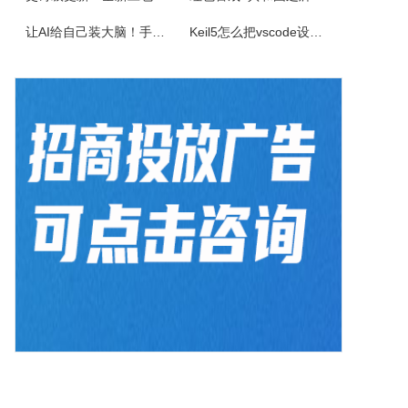
佳能CanonimageFORCEC5150数码复合机驱动下载版本：v.3.40发布日期：2026年7月3日适用于：Windows10/Windows11系统。
让AI给自己装大脑！手把手教你学会安装使用Agent Skill
Keil5怎么把vscode设置外部编辑器