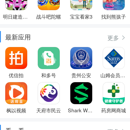
明日建造大师
战斗吧陀螺
宝宝看家3
找到熊孩子
最新应用
更多
优信拍
和多号
贵州公安
山姆会员商店
枫以视频
天府市民云
Shark Wear
药房网商城