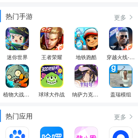
热门手游
更多
迷你世界
王者荣耀
地铁跑酷
穿越火线-枪战王者
植物大战僵尸2
球球大作战
纳萨力克之王
盖瑞模组
热门应用
更多