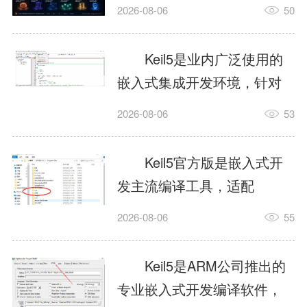
我订个明天早上的闹钟，它
2026-08-06
50
顶多回一段好的。为什么会
这样？因为AI，就是个只会
Keil5是业内广泛使用的
耍嘴皮子的书呆子。它脑子
嵌入式集成开发环境，针对
里有海量知识，但没有真正
ARM、51内核单片机提供编
2026-08-06
53
激发出来实力。而
译、调试、仿真一体化能
AgentSkill，就是给AI大脑装
力，代码编译稳定，调试工
Keil5官方版是嵌入式开
上的一双机械手，它真的能
具成熟，大量开源项目基于
发主流编译工具，适配
解决很多问题。1什么是
该平台开发。新项目需要单
STM32、51单片机等多款芯
AgentSkillSkill指...
2026-08-06
55
独下载对应芯片支持包，新
片，编辑器功能完善，支持
手配置难度较高，正版商业
在线调试、代码仿真，兼容
Keil5是ARM公司推出的
授权费用不菲，未授权版本
众多厂商芯片安装包。软件
专业嵌入式开发编译软件，
存在程序容量限制，适合硬
需要手动添加器件库，初次