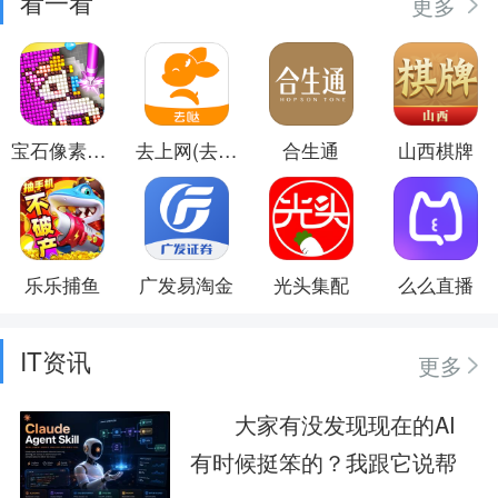
看一看
更多
宝石像素涂色
去上网(去哒)
合生通
山西棋牌
乐乐捕鱼
广发易淘金
光头集配
么么直播
IT资讯
更多
大家有没发现现在的AI
有时候挺笨的？我跟它说帮