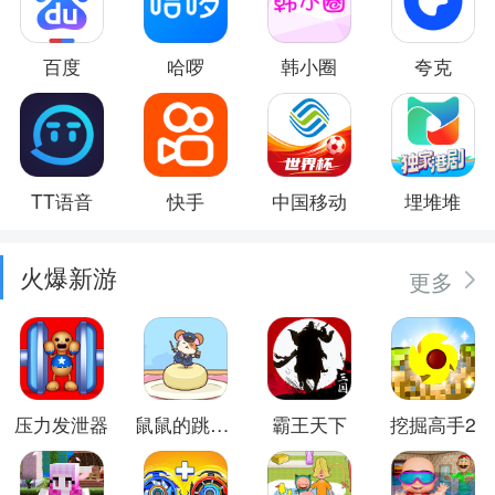
百度
哈啰
韩小圈
夸克
TT语音
快手
中国移动
埋堆堆
火爆新游
更多
压力发泄器
鼠鼠的跳跃冒险
霸王天下
挖掘高手2