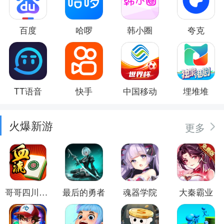
百度
哈啰
韩小圈
夸克
TT语音
快手
中国移动
埋堆堆
火爆新游
更多
哥哥四川麻将
最后的勇者
魂器学院
大秦霸业