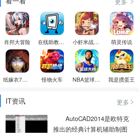
看一看
更多
肖邦大冒险
在线助教学生
小虾米战三国
萌灵传说
纸嫁衣7卿不负
怪物火车
NBA篮球大师
我是掼蛋王
IT资讯
更多
AutoCAD2014是欧特克
推出的经典计算机辅助制图