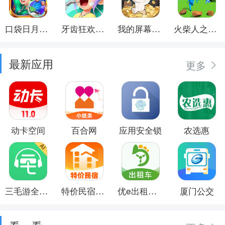
口袋日月游戏软件
牙齿狂欢派对
我的屏幕在喷钱
火柴人之觉醒年代
最新应用
更多
动卡空间
百合网
应用安全锁
农选惠
三毛游全球景点讲解语音导游
特价民宿预订
优e出租司机
厦门公交