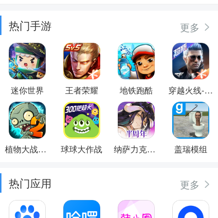
热门手游
更多
迷你世界
王者荣耀
地铁跑酷
穿越火线-枪战王者
植物大战僵尸2
球球大作战
纳萨力克之王
盖瑞模组
热门应用
更多