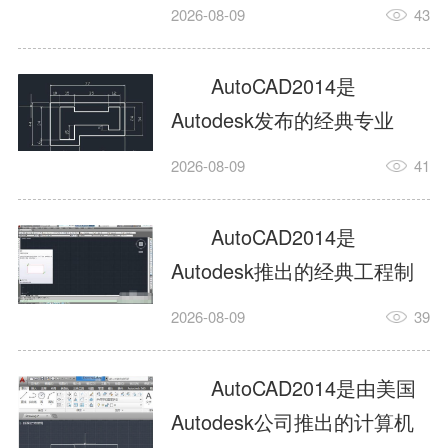
工具，主打稳定2D施工图绘
2026-08-09
43
制与轻量化三维建模，适配
建筑、机械、室内、市政多
AutoCAD2014是
行业工程设计。版本新增图
Autodesk发布的经典专业
纸标签页、实景地理地图、
CAD制图设计软件，是工程
2026-08-09
41
协同设计交流模块，优化命
设计领域使用率极高的老牌
令行智能纠错与图层批量管
绘图工具。软件专注精准二
AutoCAD2014是
理，支持Win8触屏操作、点
维绘图、图纸编辑、参数化
Autodesk推出的经典工程制
云扫描数据导入，兼容各类
设计及基础三维建模，广泛
图设计软件，主打高效精准
DWG图纸格式，文件互通...
2026-08-09
39
应用于建筑设计、机械制
的二维工程绘图与基础三维
造、土木工程、室内设计等
建模作业，适配建筑、机
AutoCAD2014是由美国
多个行业。软件优化绘图流
械、市政、室内设计等多行
Autodesk公司推出的计算机
畅度与文件兼容性，支持参
业场景。软件优化运行机制