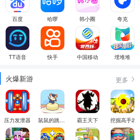
百度
哈啰
韩小圈
夸克
TT语音
快手
中国移动
埋堆堆
火爆新游
更多
压力发泄器
鼠鼠的跳跃冒险
霸王天下
挖掘高手2