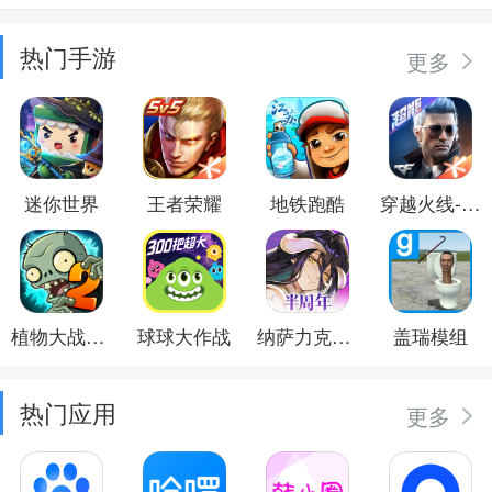
热门手游
更多
迷你世界
王者荣耀
地铁跑酷
穿越火线-枪战王者
植物大战僵尸2
球球大作战
纳萨力克之王
盖瑞模组
热门应用
更多