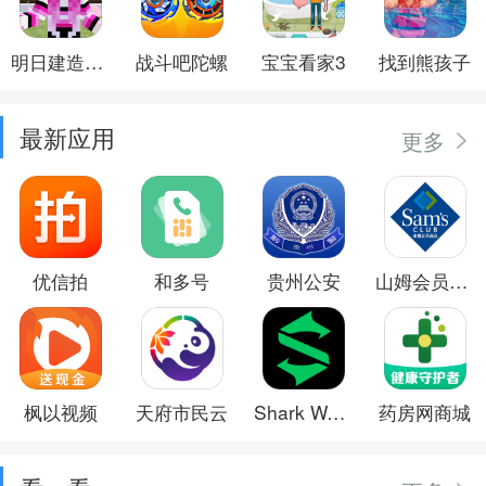
明日建造大师
战斗吧陀螺
宝宝看家3
找到熊孩子
最新应用
更多
优信拍
和多号
贵州公安
山姆会员商店
枫以视频
天府市民云
Shark Wear
药房网商城