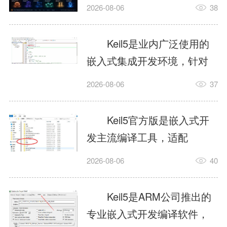
我订个明天早上的闹钟，它
2026-08-06
38
顶多回一段好的。为什么会
这样？因为AI，就是个只会
Keil5是业内广泛使用的
耍嘴皮子的书呆子。它脑子
嵌入式集成开发环境，针对
里有海量知识，但没有真正
ARM、51内核单片机提供编
2026-08-06
37
激发出来实力。而
译、调试、仿真一体化能
AgentSkill，就是给AI大脑装
力，代码编译稳定，调试工
Keil5官方版是嵌入式开
上的一双机械手，它真的能
具成熟，大量开源项目基于
发主流编译工具，适配
解决很多问题。1什么是
该平台开发。新项目需要单
STM32、51单片机等多款芯
AgentSkillSkill指...
2026-08-06
40
独下载对应芯片支持包，新
片，编辑器功能完善，支持
手配置难度较高，正版商业
在线调试、代码仿真，兼容
Keil5是ARM公司推出的
授权费用不菲，未授权版本
众多厂商芯片安装包。软件
专业嵌入式开发编译软件，
存在程序容量限制，适合硬
需要手动添加器件库，初次