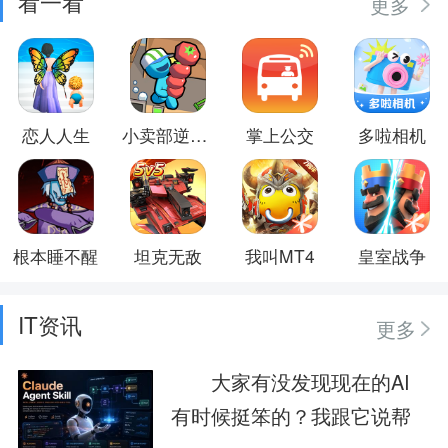
看一看
更多
恋人人生
小卖部逆袭记
掌上公交
多啦相机
根本睡不醒
坦克无敌
我叫MT4
皇室战争
IT资讯
更多
大家有没发现现在的AI
有时候挺笨的？我跟它说帮