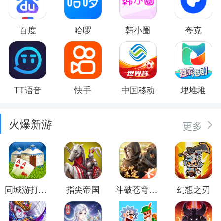
百度
哈啰
韩小圈
夸克
TT语音
快手
中国移动
埋堆堆
火爆新游
更多
同城游打大尖
指尖帝国
斗破苍穹：异火重燃
幻想之刃