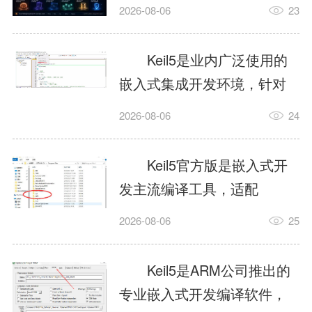
我订个明天早上的闹钟，它
2026-08-06
23
顶多回一段好的。为什么会
这样？因为AI，就是个只会
Keil5是业内广泛使用的
耍嘴皮子的书呆子。它脑子
嵌入式集成开发环境，针对
里有海量知识，但没有真正
ARM、51内核单片机提供编
2026-08-06
24
激发出来实力。而
译、调试、仿真一体化能
AgentSkill，就是给AI大脑装
力，代码编译稳定，调试工
Keil5官方版是嵌入式开
上的一双机械手，它真的能
具成熟，大量开源项目基于
发主流编译工具，适配
解决很多问题。1什么是
该平台开发。新项目需要单
STM32、51单片机等多款芯
AgentSkillSkill指...
2026-08-06
25
独下载对应芯片支持包，新
片，编辑器功能完善，支持
手配置难度较高，正版商业
在线调试、代码仿真，兼容
Keil5是ARM公司推出的
授权费用不菲，未授权版本
众多厂商芯片安装包。软件
专业嵌入式开发编译软件，
存在程序容量限制，适合硬
需要手动添加器件库，初次