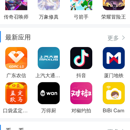
传奇召唤师
万象修真
弓箭手
荣耀冒险王
最新应用
更多
广东农信
上汽大通MAXUS
抖音
厦门地铁
口袋孟定耿马
万得厨
对椒约拍
BiBi Cam