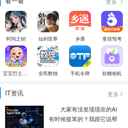
看一看
更多
时间之钥
仙剑世界
乡遇
拿捏驾考
宝宝巴士儿歌
全民数独
手机令牌
软糖相机
IT资讯
更多
大家有没发现现在的AI
有时候挺笨的？我跟它说帮