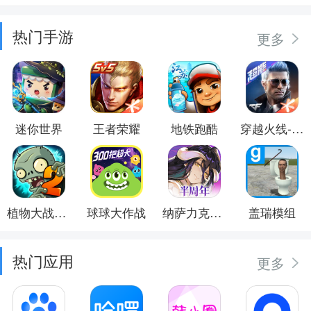
热门手游
更多
迷你世界
王者荣耀
地铁跑酷
穿越火线-枪战王者
植物大战僵尸2
球球大作战
纳萨力克之王
盖瑞模组
热门应用
更多