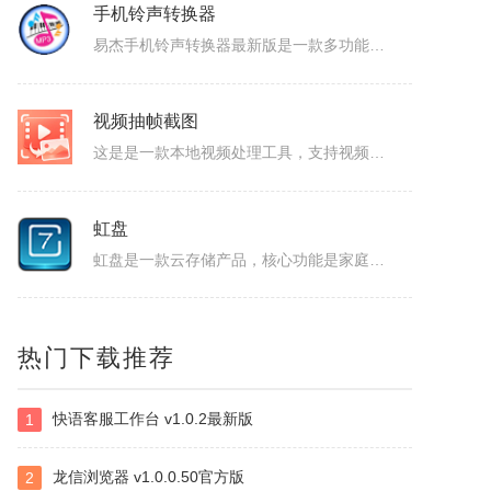
易杰dvd转flv转换器
手机铃声转换器
易杰dvd转flv转换器最新版是一款dvd格式转flv格式的应用工具，易杰dvd转flv转换器官方版支持高质量的把DVD光盘转换输出Flash的FLV、SWF、F4V和AVI、VCD、SVCD、WMV等视频格式，易杰dvd转flv转换器还可以把多个片段合并成一个DVD标题/音节。软件特色1、易杰dv...
易杰手机铃声转换器最新版是一款多功能的手机铃声转换软件，易杰手机铃声转换器官方版软件具有强大的音频转换功能，同时还支持视频文件格式转换，易杰手机铃声转换器支持目前所有流行的音、视频文件格式，如：MP3/MP2/OGG/APE/WAV/WMA/等，且转换简单、快速。易杰手机铃声转换器基本简介易杰手机铃...
视频抽帧截图
这是是一款本地视频处理工具，支持视频单帧无损导出、视频截图、批量抽帧、视频裁剪、视频拼接和视频变速，素材在本机处理，文件无需上传，适合从视频中提取关键画面、整理多张原图或快速处理视频片段。视频抽帧：播放并定位到目标画面，显示当前帧号，支持上一帧、下一帧微调，一键导出单张PNG无损原图。视频批量抽帧截...
虹盘
虹盘是一款云存储产品，核心功能是家庭数据的在线管理、备份、同步、分享，主要特点是家庭成员既可以共同管理家庭内的共享数据，也可以管理自身的个人数据，并且具有消息推送、好友管理、文件外链、多账号登录、日志管理等其他功能，拥有web、pc、android、ios等多个客户端，是云时代家庭数据的管理平台。
ImapBox邮箱网盘
热门下载推荐
ImapBox是一款高安全性的纯单机版邮箱云存储软件。ImapBox仅和您的email所在的全球各大邮局服务商进行数据上传和下载通讯（Imap全球标准通讯协议）。ImapBox本身并不提供给您任何数据存储空间。您的存储空间属于您自已的邮箱空间的总和。iMapBox内置了强大的数据检索引擎，文件高速同...
快语客服工作台 v1.0.2最新版
1
小云
龙信浏览器 v1.0.0.50官方版
2
小云是一款提供移动端与PC端文件传输连通的应用软件。可以将您家里的PC变为您手机可以随处访问的云存储（网盘）。您可以在外出时，随时随地方便的登录并且上传下载您需要的任何照片、音乐、视频或者其它文件。