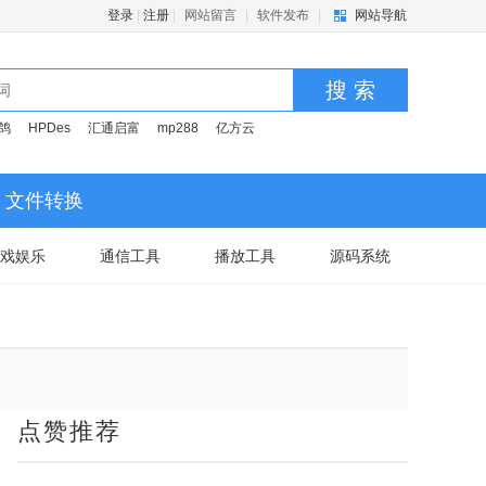
登录
|
注册
|
网站留言
|
软件发布
|
网站导航
搜 索
鸽
HPDes
汇通启富
mp288
亿方云
文件转换
戏娱乐
通信工具
播放工具
源码系统
点赞推荐