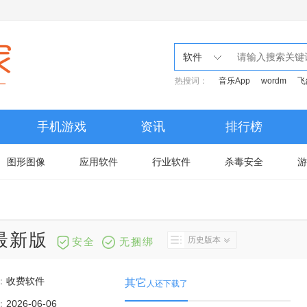
软件
热搜词：
音乐App
wordm
飞
手机游戏
资讯
排行榜
图形图像
应用软件
行业软件
杀毒安全
游
.5最新版
历史版本
安全
无捆绑
：
收费软件
其它
人还下载了
：
2026-06-06