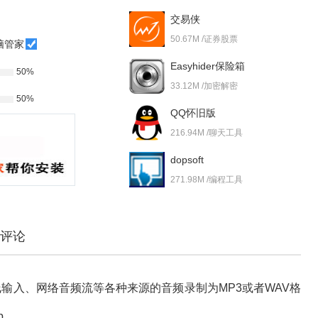
交易侠
50.67M /证券股票
脑管家
Easyhider保险箱
50%
33.12M /加密解密
50%
QQ怀旧版
216.94M /聊天工具
dopsoft
271.98M /编程工具
评论
线输入、网络音频流等各种来源的音频录制为MP3或者WAV格
p。