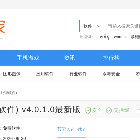
软件
热搜词：
ཨ་ཆེན
wordm
紫易
手机游戏
资讯
排行榜
图形图像
应用软件
行业软件
杀毒安全
游
(图像处理软件)
软件) v4.0.1.0最新版
安全
无捆绑
：
免费软件
其它
人还下载了
：
2026-06-30