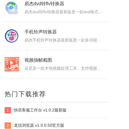
ColorSPY
易杰dvd转flv转换器
ColorSPY是一款专业实用的屏幕取色与色码转换工具，用于屏幕任意颜色提取、色码转换与颜色管理，支持多种常用色码格式，广泛应用于网页设计、平面绘图、编程开发等场景。取色精准快速，能轻松获取屏幕任意位置的颜色信息。ColorSPY功能1.实时屏幕取色，鼠标悬停即可获取屏幕任意位置颜色，无需复杂操作。...
易杰dvd转flv转换器最新版是一款dvd格式转flv格式的应用工具，易杰dvd转flv转换器官方版支持高质量的把DVD光盘转换输出Flash的FLV、SWF、F4V和AVI、VCD、SVCD、WMV等视频格式，易杰dvd转flv转换器还可以把多个片段合并成一个DVD标题/音节。软件特色1、易杰dv...
手机铃声转换器
易杰手机铃声转换器最新版是一款多功能的手机铃声转换软件，易杰手机铃声转换器官方版软件具有强大的音频转换功能，同时还支持视频文件格式转换，易杰手机铃声转换器支持目前所有流行的音、视频文件格式，如：MP3/MP2/OGG/APE/WAV/WMA/等，且转换简单、快速。易杰手机铃声转换器基本简介易杰手机铃...
视频抽帧截图
这是是一款本地视频处理工具，支持视频单帧无损导出、视频截图、批量抽帧、视频裁剪、视频拼接和视频变速，素材在本机处理，文件无需上传，适合从视频中提取关键画面、整理多张原图或快速处理视频片段。视频抽帧：播放并定位到目标画面，显示当前帧号，支持上一帧、下一帧微调，一键导出单张PNG无损原图。视频批量抽帧截...
虹盘
热门下载推荐
虹盘是一款云存储产品，核心功能是家庭数据的在线管理、备份、同步、分享，主要特点是家庭成员既可以共同管理家庭内的共享数据，也可以管理自身的个人数据，并且具有消息推送、好友管理、文件外链、多账号登录、日志管理等其他功能，拥有web、pc、android、ios等多个客户端，是云时代家庭数据的管理平台。
快语客服工作台 v1.0.2最新版
1
ImapBox邮箱网盘
ImapBox是一款高安全性的纯单机版邮箱云存储软件。ImapBox仅和您的email所在的全球各大邮局服务商进行数据上传和下载通讯（Imap全球标准通讯协议）。ImapBox本身并不提供给您任何数据存储空间。您的存储空间属于您自已的邮箱空间的总和。iMapBox内置了强大的数据检索引擎，文件高速同...
龙信浏览器 v1.0.0.50官方版
2