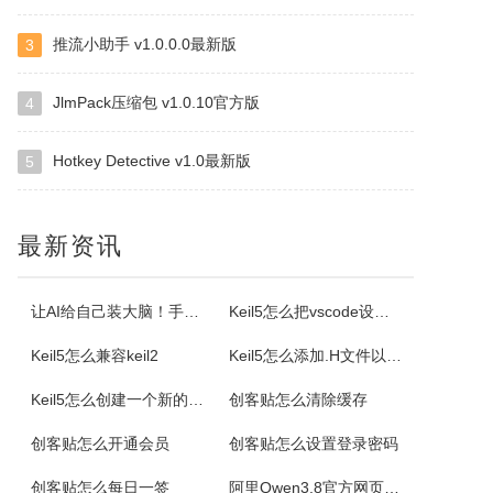
推流小助手 v1.0.0.0最新版
3
小云
小云是一款提供移动端与PC端文件传输连通的应用软件。可以将您家里的PC变为您手机可以随处访问的云存储（网盘）。您可以在外出时，随时随地方便的登录并且上传下载您需要的任何照片、音乐、视频或者其它文件。
JlmPack压缩包 v1.0.10官方版
4
Hotkey Detective v1.0最新版
5
云诺
云诺网盘官方版是一款简洁实用、轻松上手的免费云服务软件，云诺网盘官方版能完美地实现身为云最基本的存储和同步功能，还能让用户方便极速的传送文件。云诺的最大价值，就是帮助用户节省时间。云诺是国内第一款真正的跨平台云服务，拥有专利待审的即时推送、增量同步等高端技术。云诺网盘软件特色1、文件链接功能：您可以...
最新资讯
NetStumbler
NetStumbler是Windows平台下最著名的查找无线接入点的免费工具，NetStumbler支持PCMCIA无线网卡，还支持全球GPS卫星定位系统。NetStumbler支持服务集识别符(SSID)、无线加密协议(WiredEquivalentPrivacy-WEP)、开放式认证、共享密码认...
让AI给自己装大脑！手把手教你学会安装使用Agent Skill
Keil5怎么把vscode设置外部编辑器
Keil5怎么兼容keil2
Keil5怎么添加.H文件以及Keil5添加.H文件的方法
Blaze MediaPro
Keil5怎么创建一个新的51单片机项目
创客贴怎么清除缓存
BlazeMediaPro是一款造型新颖，功能齐全的多媒体工具，它支持几乎所有的音频、视频格式及其播放列表（MP3、MP2、ASF、MPG、MPEG、MPE、AVI、WMA、WMV、VIV、MOV、QT、WAV、CDA、DAT、ASX、WAX、M3U、WVX、MIDI、AIFF、AU、SND），能进...
创客贴怎么开通会员
创客贴怎么设置登录密码
创客贴怎么每日一签
阿里Qwen3.8官方网页版入口