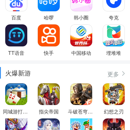
百度
哈啰
韩小圈
夸克
TT语音
快手
中国移动
埋堆堆
火爆新游
更多
同城游打大尖
指尖帝国
斗破苍穹：异火重燃
幻想之刃