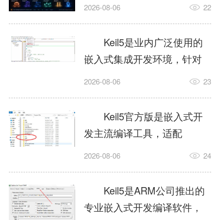
我订个明天早上的闹钟，它
2026-08-06
22
顶多回一段好的。为什么会
这样？因为AI，就是个只会
Keil5是业内广泛使用的
耍嘴皮子的书呆子。它脑子
嵌入式集成开发环境，针对
里有海量知识，但没有真正
ARM、51内核单片机提供编
2026-08-06
23
激发出来实力。而
译、调试、仿真一体化能
AgentSkill，就是给AI大脑装
力，代码编译稳定，调试工
Keil5官方版是嵌入式开
上的一双机械手，它真的能
具成熟，大量开源项目基于
发主流编译工具，适配
解决很多问题。1什么是
该平台开发。新项目需要单
STM32、51单片机等多款芯
AgentSkillSkill指...
2026-08-06
24
独下载对应芯片支持包，新
片，编辑器功能完善，支持
手配置难度较高，正版商业
在线调试、代码仿真，兼容
Keil5是ARM公司推出的
授权费用不菲，未授权版本
众多厂商芯片安装包。软件
专业嵌入式开发编译软件，
存在程序容量限制，适合硬
需要手动添加器件库，初次