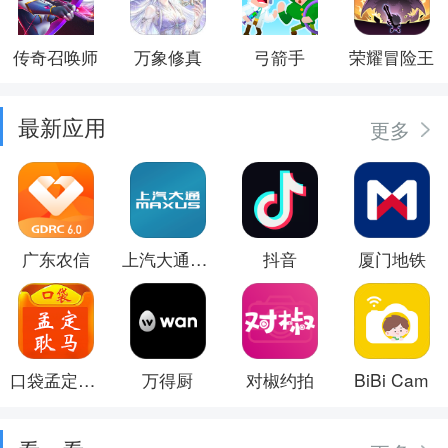
传奇召唤师
万象修真
弓箭手
荣耀冒险王
最新应用
更多
广东农信
上汽大通MAXUS
抖音
厦门地铁
口袋孟定耿马
万得厨
对椒约拍
BiBi Cam