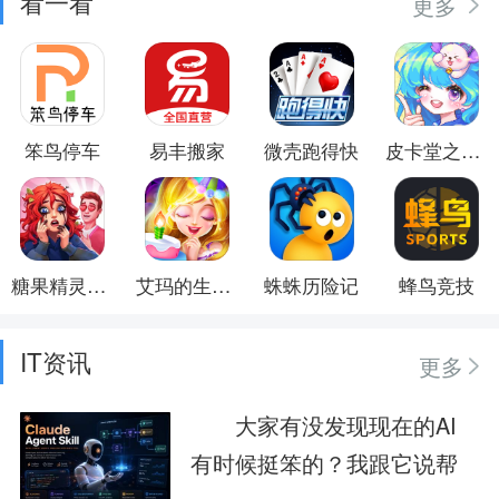
看一看
更多
笨鸟停车
易丰搬家
微壳跑得快
皮卡堂之梦想起源
糖果精灵传奇
艾玛的生日派对
蛛蛛历险记
蜂鸟竞技
IT资讯
更多
大家有没发现现在的AI
有时候挺笨的？我跟它说帮