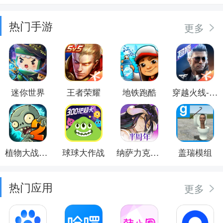
热门手游
更多
迷你世界
王者荣耀
地铁跑酷
穿越火线-枪战王者
植物大战僵尸2
球球大作战
纳萨力克之王
盖瑞模组
热门应用
更多