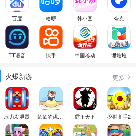
百度
哈啰
韩小圈
夸克
TT语音
快手
中国移动
埋堆堆
火爆新游
更多
压力发泄器
鼠鼠的跳跃冒险
霸王天下
挖掘高手2