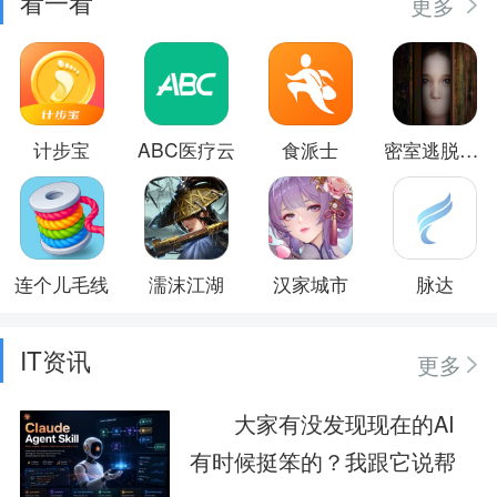
看一看
更多
计步宝
ABC医疗云
食派士
密室逃脱逃出办公室3
连个儿毛线
濡沫江湖
汉家城市
脉达
IT资讯
更多
大家有没发现现在的AI
有时候挺笨的？我跟它说帮