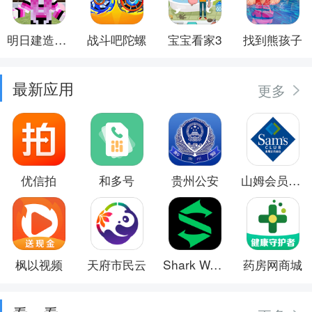
明日建造大师
战斗吧陀螺
宝宝看家3
找到熊孩子
最新应用
更多
优信拍
和多号
贵州公安
山姆会员商店
枫以视频
天府市民云
Shark Wear
药房网商城