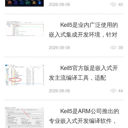
我订个明天早上的闹钟，它
2026-08-06
40
顶多回一段好的。为什么会
这样？因为AI，就是个只会
Keil5是业内广泛使用的
耍嘴皮子的书呆子。它脑子
嵌入式集成开发环境，针对
里有海量知识，但没有真正
ARM、51内核单片机提供编
2026-08-06
39
激发出来实力。而
译、调试、仿真一体化能
AgentSkill，就是给AI大脑装
力，代码编译稳定，调试工
Keil5官方版是嵌入式开
上的一双机械手，它真的能
具成熟，大量开源项目基于
发主流编译工具，适配
解决很多问题。1什么是
该平台开发。新项目需要单
STM32、51单片机等多款芯
AgentSkillSkill指...
2026-08-06
44
独下载对应芯片支持包，新
片，编辑器功能完善，支持
手配置难度较高，正版商业
在线调试、代码仿真，兼容
Keil5是ARM公司推出的
授权费用不菲，未授权版本
众多厂商芯片安装包。软件
专业嵌入式开发编译软件，
存在程序容量限制，适合硬
需要手动添加器件库，初次