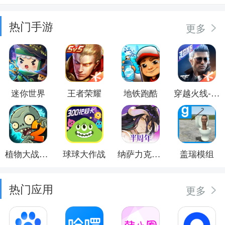
热门手游
更多
迷你世界
王者荣耀
地铁跑酷
穿越火线-枪战王者
植物大战僵尸2
球球大作战
纳萨力克之王
盖瑞模组
热门应用
更多