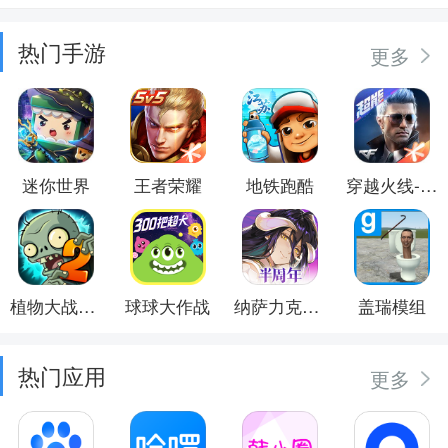
热门手游
更多
迷你世界
王者荣耀
地铁跑酷
穿越火线-枪战王者
植物大战僵尸2
球球大作战
纳萨力克之王
盖瑞模组
热门应用
更多