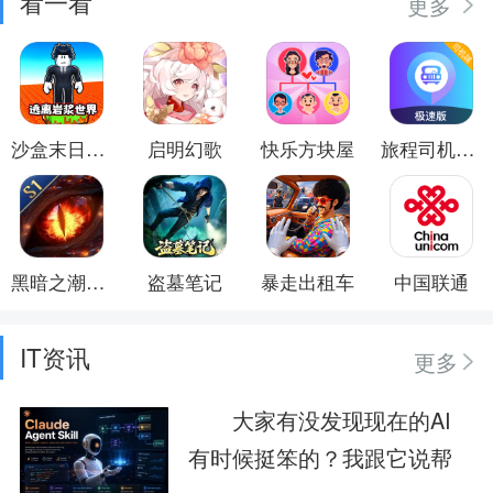
看一看
更多
沙盒末日世界
启明幻歌
快乐方块屋
旅程司机极速版
黑暗之潮：契约
盗墓笔记
暴走出租车
中国联通
IT资讯
更多
大家有没发现现在的AI
有时候挺笨的？我跟它说帮