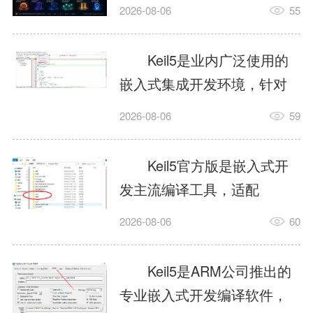
我订个明天早上的闹钟，它
2026-08-06
55
顶多回一段好的。为什么会
这样？因为AI，就是个只会
Keil5是业内广泛使用的
耍嘴皮子的书呆子。它脑子
嵌入式集成开发环境，针对
里有海量知识，但没有真正
ARM、51内核单片机提供编
2026-08-06
59
激发出来实力。而
译、调试、仿真一体化能
AgentSkill，就是给AI大脑装
力，代码编译稳定，调试工
Keil5官方版是嵌入式开
上的一双机械手，它真的能
具成熟，大量开源项目基于
发主流编译工具，适配
解决很多问题。1什么是
该平台开发。新项目需要单
STM32、51单片机等多款芯
AgentSkillSkill指...
2026-08-06
60
独下载对应芯片支持包，新
片，编辑器功能完善，支持
手配置难度较高，正版商业
在线调试、代码仿真，兼容
Keil5是ARM公司推出的
授权费用不菲，未授权版本
众多厂商芯片安装包。软件
专业嵌入式开发编译软件，
存在程序容量限制，适合硬
需要手动添加器件库，初次