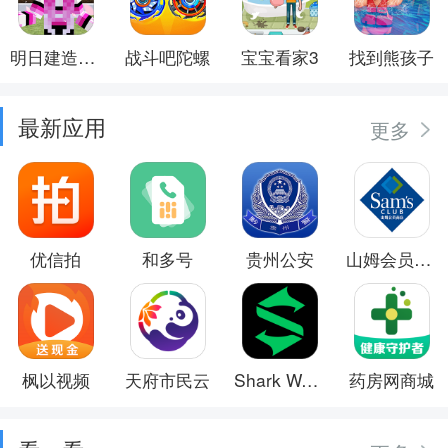
明日建造大师
战斗吧陀螺
宝宝看家3
找到熊孩子
最新应用
更多
优信拍
和多号
贵州公安
山姆会员商店
枫以视频
天府市民云
Shark Wear
药房网商城