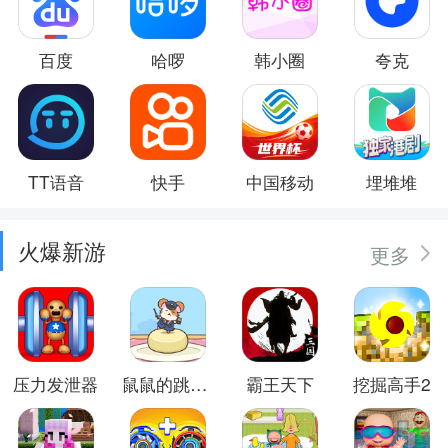
百度
哈啰
韩小圈
夸克
TT语音
快手
中国移动
埋堆堆
火爆新游
更多
压力发泄器
鼠鼠的跳跃冒险
霸王天下
挖掘高手2