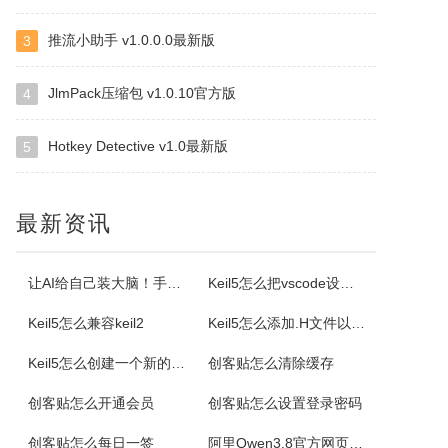
推流小助手 v1.0.0.0最新版
3
NirSoft SmartSniff
捕获通过网络适配器的TCP/IP数据包，并且可以以客户端和服务器之间的会话序列的形式查看所捕获取的数据。可以使用两种模式查看TCP/IP会话：ASCII模式（针对以文本为基础的协议，例如HTTP、SMTP，POP3和FTP。），十六进制转储模式（针对以非文本形式为基础的协议，例如DNS）。
JlmPack压缩包 v1.0.10官方版
4
Hotkey Detective v1.0最新版
5
Selteco Menu Maker
是一个专业级的网页菜单生成工具。中文支持较好。您不需要了解任何DTHML或JAVASCRIPT知识，简单的几步就可生成动态网页菜单。最主要的是，你可以随时修改随时预览，生成的。JS文件可嵌入任意一个网页中。你可以修改菜单背景颜色，字体颜色，子菜单项目。
最新资讯
格尔维一键建站软件
通过软件可以建设网站，顶级域名2级域名全都一键生成。
让AI给自己装大脑！手把手教你学会安装使用Agent Skill
Keil5怎么把vscode设置外部编辑器
Keil5怎么兼容keil2
Keil5怎么添加.H文件以及Keil5添加.H文件的方法
Offline Commander
Keil5怎么创建一个新的51单片机项目
创客贴怎么清除缓存
OfflineCommander是一个网页抓取工具，支持FILE、HTTP、HTTPS、FTP协议和Proxy，还可以对抓取回来的网页资料做关键字、网址、标题、内文、文件大小、格式、文件修改日期等检索设置。
创客贴怎么开通会员
创客贴怎么设置登录密码
Property Cube
创客贴怎么每日一签
阿里Qwen3.8官方网页版入口