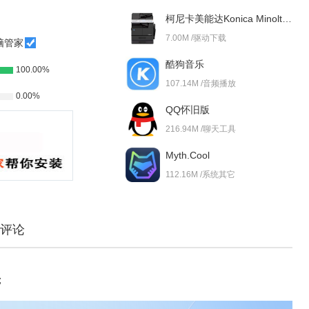
柯尼卡美能达Konica Minolta bizhub 227i 驱动
7.00M /驱动下载
脑管家
酷狗音乐
100.00%
107.14M /音频播放
0.00%
QQ怀旧版
216.94M /聊天工具
Myth.Cool
112.16M /系统其它
评论
；