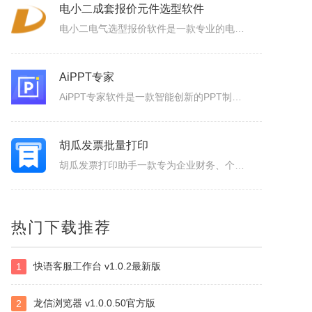
电小二成套报价元件选型软件
电小二电气选型报价软件是一款专业的电气元件选型软件，是利驰软件最新推出的一款客户端元件选型工具。电小二具有快速选型、查价、找样本、上手快的特点。电小二电气元件选型软件及元件库定期更新，永久免费。
AiPPT专家
AiPPT专家软件是一款智能创新的PPT制作工具，致力于为广大用户提供便捷、高效的PPT制作体验。作为一款人工智能助手，软件具备一键生成PPT、智能生成大纲、海量模板和素材可以选择以及文档后台管理等功能，让您轻松应对各种演示场景，提升工作效率。1.一键生成PPT：只需输入主题、关键词和要点，系统便会...
胡瓜发票批量打印
胡瓜发票打印助手一款专为企业财务、个体经营者设计的发票合并打印工具，支持OFD/PNG/PDF格式电子发票的批量导入与智能处理。用户可通过拖拽文件或一键添加实现快速导入，并自定义A4、A4-1-2-3-4/A5纸张的排版模板（如多张发票合并打印、清单自动适配），同时支持OFD转PDF格式，兼容性更强...
胡瓜批量重命名软件
热门下载推荐
胡瓜批量重命名软件是一款非常实用的的文件管理工具，软件功能强大，操作简单易用，支持Windows平台，并且兼容多种文件系统，支持批量修改文件名，提供批量修改文件名、提取文件名、新建文件夹等多种操作，满足用户多样化的需求，大大的提高工作效率，感兴趣的小伙伴赶快下载使用吧！胡瓜批量重命名软件功能1、批量...
快语客服工作台 v1.0.2最新版
1
博微电力建设工程计价通E2
博微电力建设工程计价通E2软件是一款专门辅助造价人员编制电力建设工程概预算、施工图预算综合单价法、招投标、施工结算造价文件的软件产品。
龙信浏览器 v1.0.0.50官方版
2