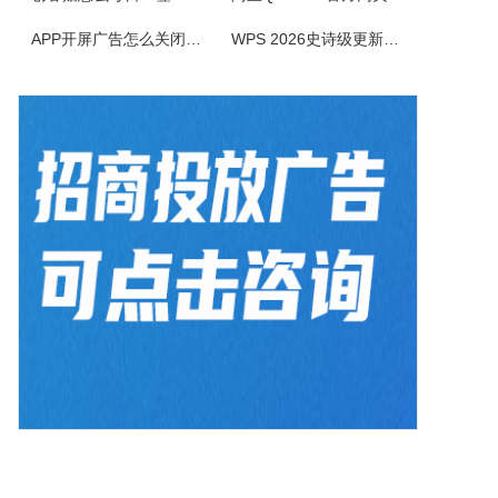
PropertyCube是一款很酷的而简单快速的更改文件名软件，可同时改变文件的三个属性（只读、隐藏、存档）、两个时间标志（修改和创建日期）、重命名还具有替换、插入、增加、删除等功能。另外，重命名特点，如预习、撤销、错误日志，和相同的名字命名都可以更改。
APP开屏广告怎么关闭？3招彻底关闭跳转
WPS 2026史诗级更新！重构存储管理，深度融合AI应用