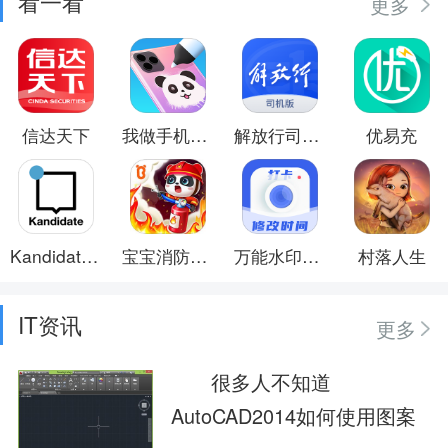
看一看
更多
信达天下
我做手机壳特好看
解放行司机版
优易充
Kandidate时尚生活方式
宝宝消防安全
万能水印打卡相机
村落人生
IT资讯
更多
很多人不知道
AutoCAD2014如何使用图案