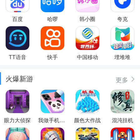
百度
哈啰
韩小圈
夸克
TT语音
快手
中国移动
埋堆堆
火爆新游
更多
眼力大侦探
我做手机壳特好看
颜色大作战
混沌挂机