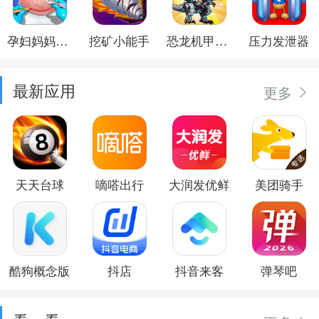
孕妇妈妈日记
挖矿小能手
恐龙机甲射手
压力发泄器
最新应用
更多
天天台球
嘀嗒出行
大润发优鲜
美团骑手
酷狗概念版
抖店
抖音来客
弹琴吧