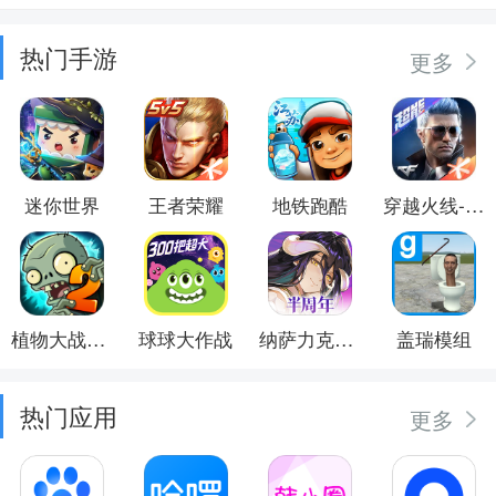
热门手游
更多
迷你世界
王者荣耀
地铁跑酷
穿越火线-枪战王者
植物大战僵尸2
球球大作战
纳萨力克之王
盖瑞模组
热门应用
更多