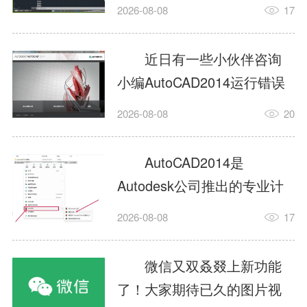
填充?今日为你们带来的文章
2026-08-08
17
是关于AutoCAD2014如何使
用图案填充的内容，还有不
近日有一些小伙伴咨询
清楚小伙伴和小编一起去学
小编AutoCAD2014运行错误
习一下吧。1.打开
怎么办?下面就为大家带来了
2026-08-08
20
AutoCAD2014这款软件，进
AutoCAD2014运行错误怎么
入AutoCAD2014的操作界
办的解决方法，有需要的小
AutoCAD2014是
面，如图所示：2.在该界面内
伙伴可以来了解了解哦。1.打
Autodesk公司推出的专业计
找到矩形选项，如图所示：3.
开控制面板，选择
算机辅助设计（CAD）软
点击矩...
2026-08-08
17
AutodeskAutoCAD2014。2.
件，广泛应用于机械、电
等AutodeskAutoCAD2014的
子、建筑、服装等多个工程
微信又双叒叕上新功能
安装程序加载完毕。3.选择添
与设计领域。作为行业标准
了！大家期待已久的图片视
加/...
工具之一，它提供了强大的